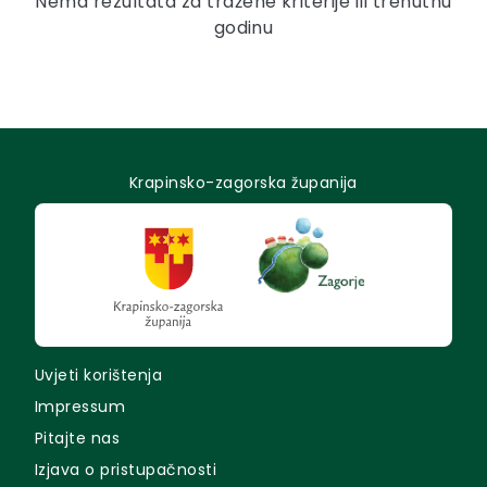
Nema rezultata za tražene kriterije ili trenutnu
godinu
Krapinsko-zagorska županija
Uvjeti korištenja
Impressum
Pitajte nas
Izjava o pristupačnosti