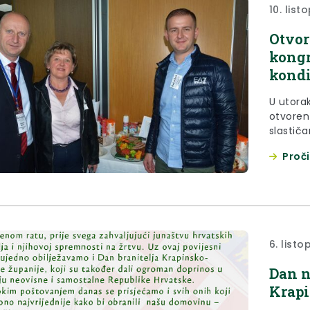
10. list
Otvor
kongr
kondi
U utora
otvoren
slastiča
radionic
Proči
kategori
6. list
Dan n
Krapi