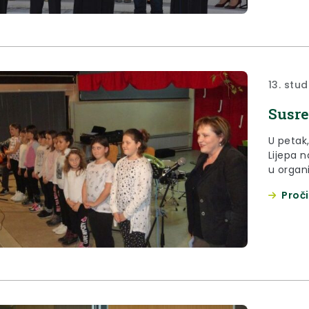
13. stu
Susre
U petak
Lijepa n
u organi
Koordina
Proči
djece“.