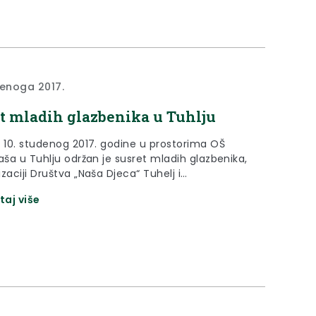
denoga 2017.
t mladih glazbenika u Tuhlju
, 10. studenog 2017. godine u prostorima OŠ
aša u Tuhlju održan je susret mladih glazbenika,
zaciji Društva „Naša Djeca“ Tuhelj i
cijskog odbora akcije „Općina Tuhelj – prijatelj
taj više