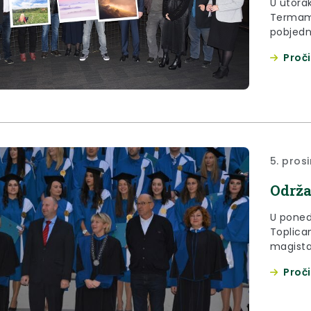
U utorak
Termama
pobjedn
dlanu“, 
Proči
na ovom
fotonat
županiju
5. pros
Održa
U ponedj
Toplica
magistar
menadžm
Proči
disloci