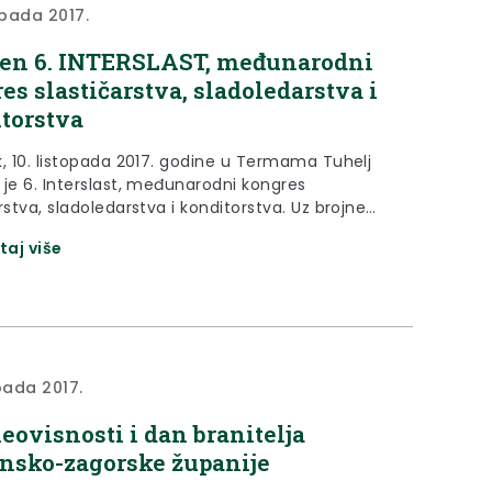
opada 2017.
en 6. INTERSLAST, međunarodni
es slastičarstva, sladoledarstva i
torstva
k, 10. listopada 2017. godine u Termama Tuhelj
 je 6. Interslast, međunarodni kongres
rstva, sladoledarstva i konditorstva. Uz brojne
e i predavanja bit će natjecanje u nekoliko
taj više
ja, za što je prijavljeno rekordnih 80 ekipa.
opada 2017.
eovisnosti i dan branitelja
nsko-zagorske županije