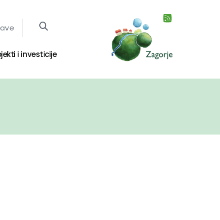
jave
jekti i investicije