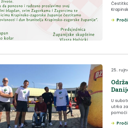
Čestitk
Krapins
Proči
25. rujn
Održa
Danij
U subot
utrka za građane “Za Dan
pomoći 
Proči