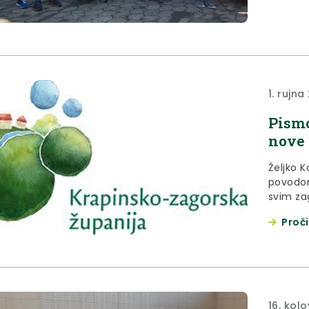
1. rujna
Pismo
nove 
Željko K
povodom
svim za
učitelji
Proči
16. kol