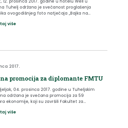
, 12. prosinca 2017. godine u hotelu Well u
 Tuhelj održana je svečanost proglašenja
ika ovogodišnjeg foto natječaja „Bajka na
otvorenje izložbe radova koji su ušli u užu izbor
taj više
 natječaju te otvorenje izložbe radova s
ječaja Hrvatske zajednice županija Volim svoju
.
inca 2017.
na promocija za diplomante FMTU
eljak, 04. prosinca 2017. godine u Tuheljskim
ma održana je svečana promocija za 59
a ekonomije, koji su završili Fakultet za
ent u turizmu i ugostiteljstvu iz Opatije, na
taj više
ranom studiju u Zaboku.