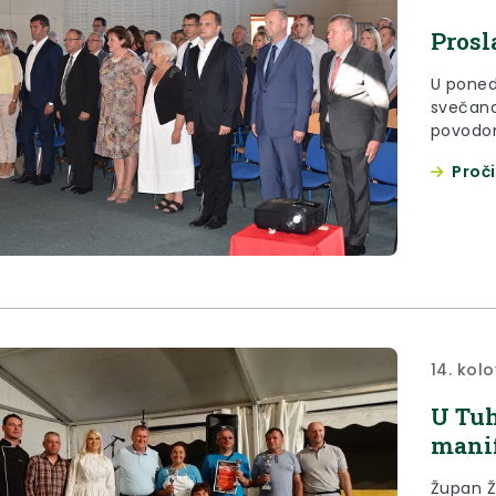
Prosl
U ponedj
svečana
povodom
Proči
14. kol
U Tuh
manif
Župan Ž