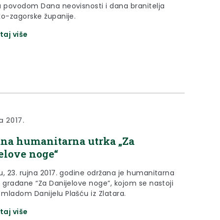
a povodom Dana neovisnosti i dana branitelja
ko-zagorske županije.
taj više
a 2017.
na humanitarna utrka „Za
elove noge“
u, 23. rujna 2017. godine održana je humanitarna
ijelove noge”, kojom se nastoji
mladom Danijelu Plašću iz Zlatara.
taj više