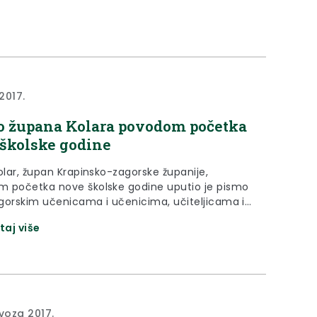
 2017.
 župana Kolara povodom početka
školske godine
olar, župan Krapinsko-zagorske županije,
 početka nove školske godine uputio je pismo
gorskim učenicama i učenicima, učiteljicama i
ma te svim roditeljima.
taj više
ovoza 2017.