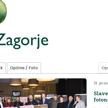
ik
Općina / Foto
13. pro
Slave
foton