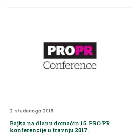
Ministarstva znanosti obrazovanja i sporta
Poticanje rada s darovitom djecom i učenicima na
predtercijarnoj razini.
2. studenoga 2016.
Bajka na dlanu domaćin 15. PRO PR
konferencije u travnju 2017.