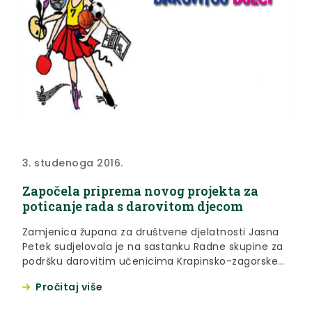
3. studenoga 2016.
Započela priprema novog projekta za
poticanje rada s darovitom djecom
Zamjenica župana za društvene djelatnosti Jasna
Petek sudjelovala je na sastanku Radne skupine za
podršku darovitim učenicima Krapinsko-zagorske
županije Futura koja je u prostorijama Osnovne
Pročitaj više
škole Tuhelj u srijedu, 2. studenoga 2016. godine,
raspravljala o pripremi projekta za natječaj