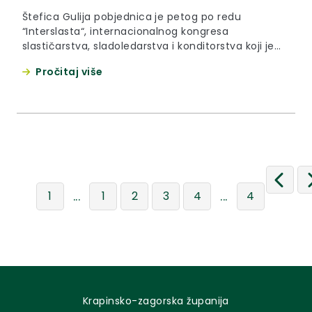
Štefica Gulija pobjednica je petog po redu
“Interslasta“, internacionalnog kongresa
slastičarstva, sladoledarstva i konditorstva koji je
održan u Termama Tuhelj od 11. do 12. listopada
Pročitaj više
2016. godine.
...
...
1
1
2
3
4
4
Krapinsko-zagorska županija