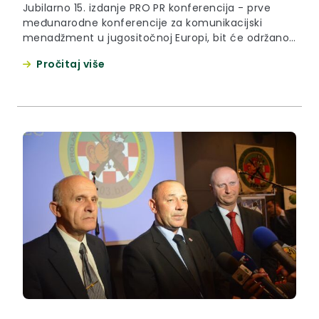
Jubilarno 15. izdanje PRO PR konferencija - prve
međunarodne konferencije za komunikacijski
menadžment u jugositočnoj Europi, bit će održano
pod pokroviteljstvom župana Krapinsko-zagorske
Pročitaj više
županije Željka Kolara od 7. do 9. travnja 2017.
godine u Termama Tuhelj