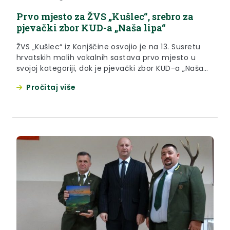
Prvo mjesto za ŽVS „Kušlec“, srebro za
pjevački zbor KUD-a „Naša lipa“
ŽVS „Kušlec“ iz Konjščine osvojio je na 13. Susretu
hrvatskih malih vokalnih sastava prvo mjesto u
svojoj kategoriji, dok je pjevački zbor KUD-a „Naša
lipa“ iz Tuhlja osvojio srebro na Festivalu glazbe.
Pročitaj više