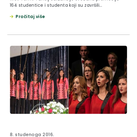
164 studentice i studenta koji su završili
preddiplomski, stručni ili diplomski studij na
Pročitaj više
Fakultetu za menadžment u turizmu i
ugostiteljstvu na dislociranom studiju u Zaboku.
8. studenoga 2016.