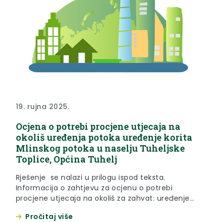
19. rujna 2025.
Ocjena o potrebi procjene utjecaja na
okoliš uređenja potoka uređenje korita
Mlinskog potoka u naselju Tuheljske
Toplice, Općina Tuhelj
Rješenje se nalazi u prilogu ispod teksta.
Informacija o zahtjevu za ocjenu o potrebi
procjene utjecaja na okoliš za zahvat: uređenje
korita Mlinskog potoka od stac. km 0+000,00 do
Pročitaj više
stac. km 0+438,00 u naselju Tuheljske Toplice,