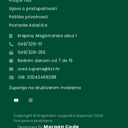
Pitajte nas
Izjava o pristupačnosti
Politika privatnosti
Postavke kolačića
Krapina, Magistratska ulica 1
049/329-111
049/329-255
Radnim danom od 7 do 15
ured.zupana@kzz.hr
OIB: 20042466298
Županija na društvenim mrežama
Copyright © Krapinsko-zagorska županija 2026.
Sva prava pridržana.
Morgan Code
Developed By