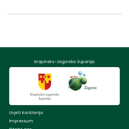
Općina Tuhelj Namjeravani zahvat u okolišu je
uređenje korita Mlinskog potoka. Lokacija zahvata
nalazi se na području naselja Tuheljske...
Krapinsko-zagorska županija
Uvjeti korištenja
Impressum