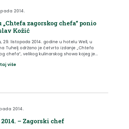
topada 2014.
u „Chtefa zagorskog chefa“ ponio
lav Kožić
u, 29. listopada 2014. godine u hotelu Well, u
 Tuhelj održano je četvrto izdanje „Chtefa
og chefa“, velikog kulinarskog showa kojeg je
irala Krapinsko-zagorska županija.
taj više
topada 2014.
 2014. – Zagorski chef