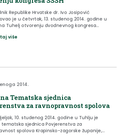
enju kongresa SSSH
nik Republike Hrvatske dr. Ivo Josipović
ovao je u četvrtak, 13. studenog 2014. godine u
 Tuhelj otvorenju dvodnevnog kongresa
amostalnih sindikata Hrvatske, koji se odvija
taj više
ganom "Snažan sindikat. Za bolju Hrvatsku".
denoga 2014.
na Tematska sjednica
renstva za ravnopravnost spolova
eljak, 10. studenog 2014. godine u Tuhlju je
 tematska sjednica Povjerenstva za
avnost spolova Krapinsko-zagorske županije,
e prisustvovala zamjenica župana za društvene