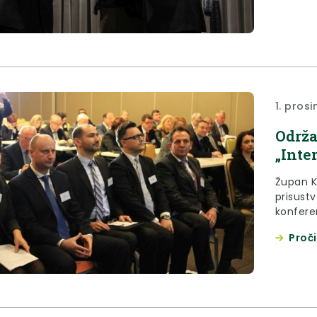
1. prosi
Održa
„Inte
Župan K
prisustv
konferen
održana
Proči