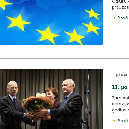
Odluku 
preuzeti
Proči
1. prosi
11. p
Zamjeni
Petek pr
godine 
na Sutli
Proči
„Advent 
Krapins