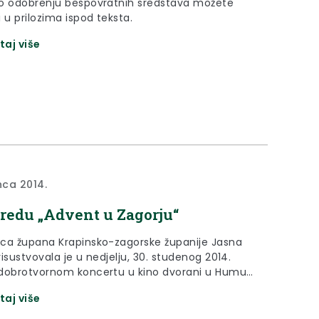
o odobrenju bespovratnih sredstava možete
 u prilozima ispod teksta.
taj više
nca 2014.
o redu „Advent u Zagorju“
ca župana Krapinsko-zagorske županije Jasna
isustvovala je u nedjelju, 30. studenog 2014.
dobrotvornom koncertu u kino dvorani u Humu
, u sklopu početka 11. po redu manifestacije
taj više
u Zagorju“, čiji je pokrovitelj i ove godine bila
ko-zagorska županija.