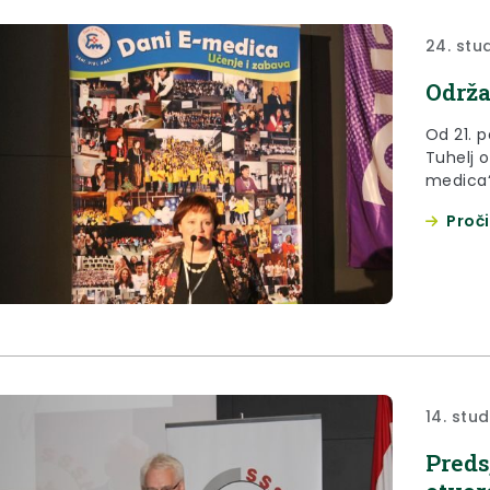
24. stu
Održa
Od 21. 
Tuhelj 
medica“
zamjeni
Proči
društve
14. stu
Preds