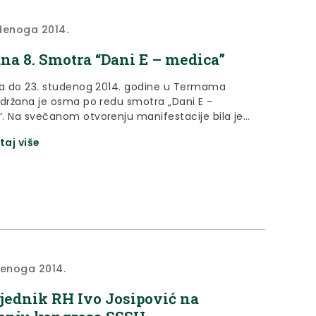
denoga 2014.
na 8. Smotra “Dani E – medica”
pa do 23. studenog 2014. godine u Termama
održana je osma po redu smotra „Dani E -
. Na svečanom otvorenju manifestacije bila je
ca župana Krapinsko-zagorske županije za
taj više
ne djelatnosti Jasna Petek.
denoga 2014.
jednik RH Ivo Josipović na