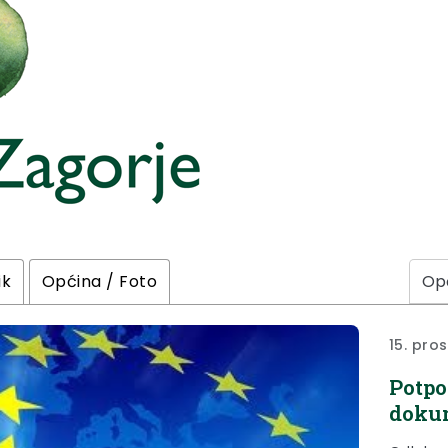
ik
Općina / Foto
15. pro
Potpo
dokum