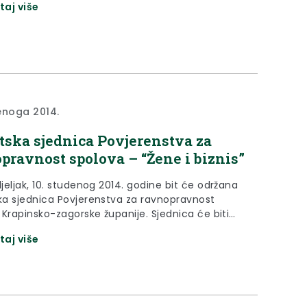
taj više
sti Jasna Petek.
enoga 2014.
ska sjednica Povjerenstva za
pravnost spolova – “Žene i biznis”
jak, 10. studenog 2014. godine bit će održana
a sjednica Povjerenstva za ravnopravnost
 Krapinsko-zagorske županije. Sjednica će biti
 u prostorima Osnovne škole Lijepa Naša u
taj više
Tuhelj, 54) u 18 sati.