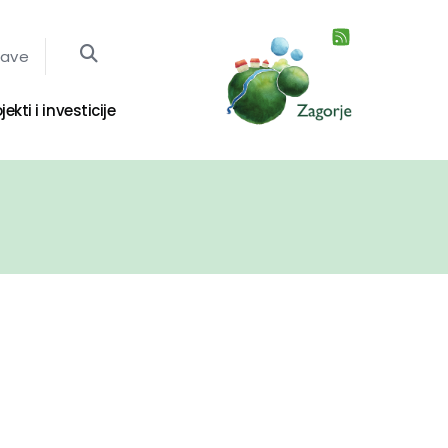
jave
jekti i investicije