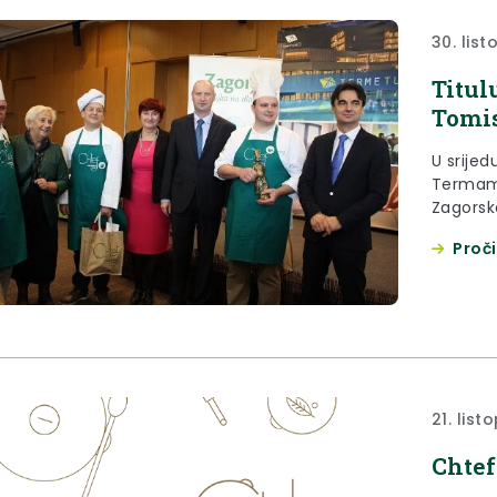
30. lis
Titul
Tomis
U srijed
Termama
Zagorsk
organiz
Proči
21. lis
Chtef