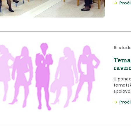
Proči
djelatno
6. stud
Temat
ravno
U ponedjel
tematsk
spolova
održana
Proči
Tuhlju (