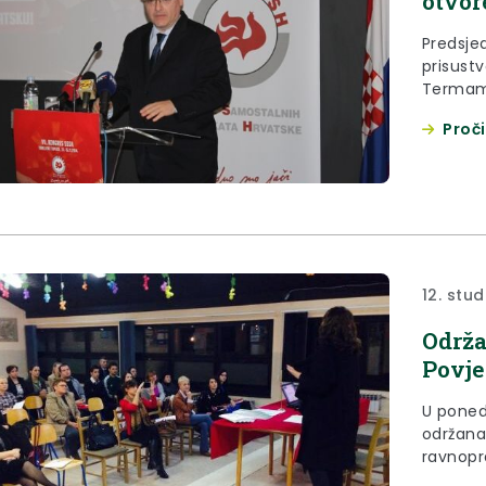
otvor
Predsjed
prisustv
Termama
Saveza S
Proči
pod slo
12. stu
Održa
Povje
U ponedj
održana
ravnopr
kojoj j