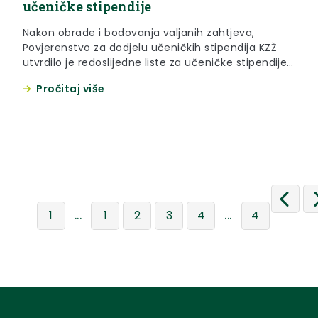
učeničke stipendije
Nakon obrade i bodovanja valjanih zahtjeva,
Povjerenstvo za dodjelu učeničkih stipendija KZŽ
utvrdilo je redoslijedne liste za učeničke stipendije
koje je potvrdilo nadležno tijelo zaključkom i koje se
Pročitaj više
daju zainteresiranoj javnosti na uvid i znanje.
...
...
1
1
2
3
4
4