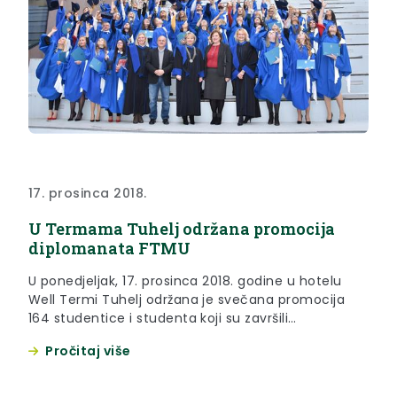
17. prosinca 2018.
U Termama Tuhelj održana promocija
diplomanata FTMU
U ponedjeljak, 17. prosinca 2018. godine u hotelu
Well Termi Tuhelj održana je svečana promocija
164 studentice i studenta koji su završili
preddiplomski, stručni ili diplomski studij na
Pročitaj više
Fakultetu za menadžment u turizmu i
ugostiteljstvu na dislociranom studiju u Zaboku.