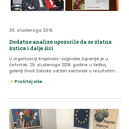
30. studenoga 2018.
Dodatne analize upozorile da se zlatna
žutica i dalje širi
U organizaciji Krapinsko-zagorske županije je u
četvrtak, 29. studenoga 2018. godine u Velikoj
galeriji Grad Zaboka održan sastanak o rezultatima
provedenih analiza i trenutnog stanja širenja zlatne
Pročitaj više
žutice u vinogradima na području Krapinsko-
zagorske županije.