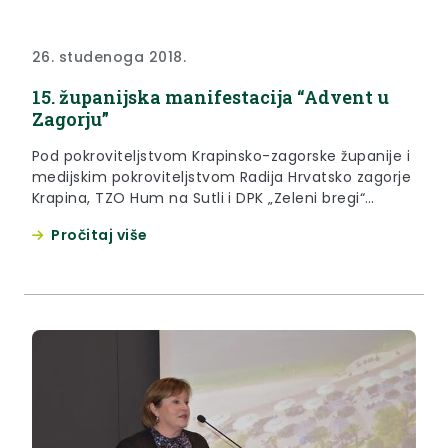
26. studenoga 2018.
15. županijska manifestacija “Advent u
Zagorju”
Pod pokroviteljstvom Krapinsko-zagorske županije i
medijskim pokroviteljstvom Radija Hrvatsko zagorje
Krapina, TZO Hum na Sutli i DPK „Zeleni bregi“
Pregrada i ove će godine biti održana županijska
Pročitaj više
manifestacija „ADVENT U ZAGORJU“, uz obred
paljenja prve županijske adventske svijeće.