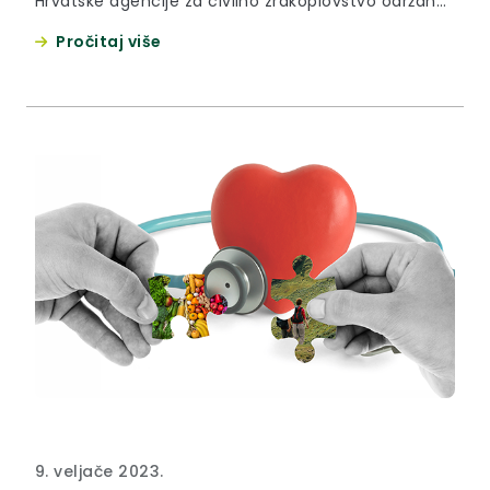
Hrvatske agencije za civilno zrakoplovstvo održana
praktična radionica za pilote balona i padobrance.
Pročitaj više
9. veljače 2023.