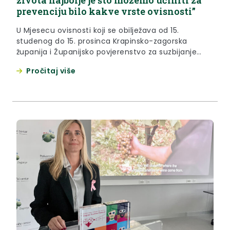
života najbolje je što možemo učiniti za
prevenciju bilo kakve vrste ovisnosti”
U Mjesecu ovisnosti koji se obilježava od 15.
studenog do 15. prosinca Krapinsko-zagorska
županija i Županijsko povjerenstvo za suzbijanje
zlouporabe opojnih droga organizirali su u srijedu,
Pročitaj više
13. prosinca 2023. okrugli stol na temu novih
ovisnosti u Gradskoj galeriji Zabok. Sve okupljene na
početku je pozdravila zamjenica župana Jasna
Petek. “U Mjesecu ovisnosti Krapinsko-zagorska
županija, već...