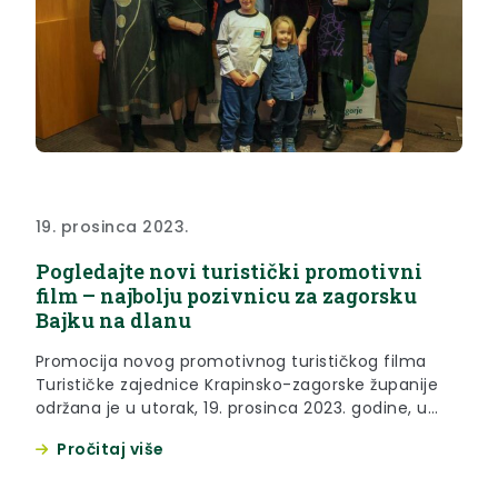
19. prosinca 2023.
Pogledajte novi turistički promotivni
film – najbolju pozivnicu za zagorsku
Bajku na dlanu
Promocija novog promotivnog turističkog filma
Turističke zajednice Krapinsko-zagorske županije
održana je u utorak, 19. prosinca 2023. godine, u
Hotelu Well u Termama Tuhelj. Novi promotivni
Pročitaj više
film nastao je u produkciji tvrtke Balduči film, koja
se bavi snimanjem isključivo turističkih filmova, u