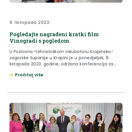
9. listopada 2023.
Pogledajte nagrađeni kratki film
Vinogradi s pogledom
U Poslovno-tehnološkom inkubatoru Krapinsko-
zagorske županije u Krapini je u ponedjeljak, 9.
listopada 2023. godine, održana konferencija za
medije na nedavno dodijeljene nagrade za
Pročitaj više
turistički promo film Vinogradi s pogledom /
Wineyards with a view Turističke zajednice
Krapinsko-zagorske županije. Na konferenciji za
medije govorila je viša stručna suradnica za
destinacijski menadžment Turističke zajednice
Krapinsko-zagorske županije Martina...