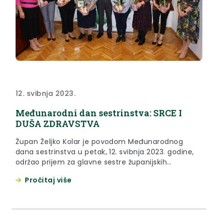
12. svibnja 2023.
Međunarodni dan sestrinstva: SRCE I
DUŠA ZDRAVSTVA
Župan Željko Kolar je povodom Međunarodnog
dana sestrinstva u petak, 12. svibnja 2023. godine,
održao prijem za glavne sestre županijskih
zdravstvenih ustanova i predsjednicu podružnice
Pročitaj više
Hrvatske komore medicinskih sestara Krapinsko –
zagorske županije.