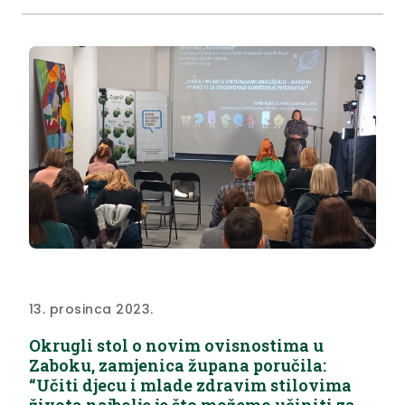
čemu imaju dugogodišnje iskustvo i više od 200
osvojenih nagrada. Redatelj filma je Francuz...
13. prosinca 2023.
Okrugli stol o novim ovisnostima u
Zaboku, zamjenica župana poručila:
“Učiti djecu i mlade zdravim stilovima