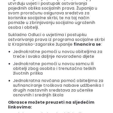
utvrđuju uvjeti i postupak ostvarivanja
pojedinih oblika socijalnih prava. Županija u
svom proračunu osigurava sredstva za
korisnike socijalne skrbi, te na taj način
pomaže u zbrinjavanju socijalno ugroženih
osoba i obitelji.
Sukladno Odluci o uvjetima i postupku
ostvarivanja prava iz programa socijalne skrbi
iz Krapinsko-zagorske županije
financira se
:
Jednokratne pomoći u novcu obiteljima za
treće i svako daljnje novorođeno dijete
Jednokratne pomoći u novcu samcu ili
obitelji zbog osobito i trenutačno teških
životnih prilika
Jednokratna novčana pomoć obiteljima za
sufinanciranje troškova nabave udžbenika I
drugih nastavnih sredstava za učenike
osnovnih i srednjih škola
Obrasce možete preuzeti na sljedećim
linkovima: