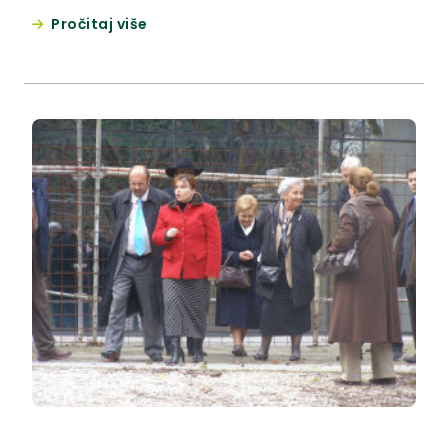
dvorani Pučkog otvorenog učilišta u Krapini. Ukupno
Pročitaj više
je izloženo tridesetak likovnih radova i pet
skulptura, a tom prilikom gosti iz Slovenije su
obećali slike za novu županijsku bolnicu.