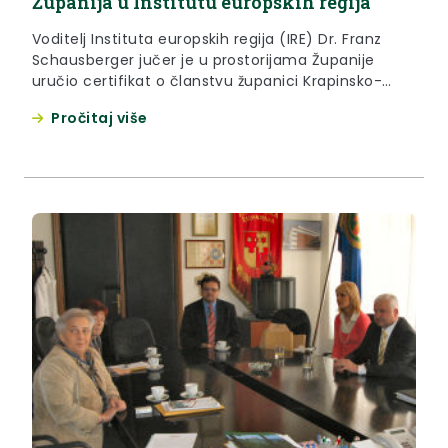
Županija u Institutu europskih regija
Voditelj Instituta europskih regija (IRE) Dr. Franz
Schausberger jučer je u prostorijama Županije
uručio certifikat o članstvu županici Krapinsko-
zagorske županije, Vlasti Hubicki. Institut europskih
Pročitaj više
regija ima među glavnim aktivnostima
promoviranje gospodarskih odnosa među regijama,
uspostavljanje informativnih veza i jačanje odnosa
regija-članica s institucijama EU.