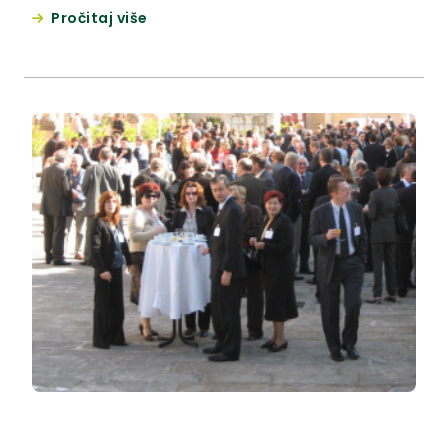
županiji. Ovogodišnju donaciju u našoj Županiji je
Pročitaj više
primio Dječji vrtić "Pušlek" u Mariji Bistrici, a
simbolični ček ravnateljici vrtića Jadranki Pezić
jučer je uručio koordinator zagrebačke poslovnice
Hrvatske lutrije Mladen Mušak. Božićno drvce vrtiću
je u ime Hrvatskih šuma uručio Zvonko Gregurević,
upravitelj Šumarije Donja Stubica, a županica
Vlasta Hubicki je djeci donijeli dvije velike košarice
pune slatkiša.