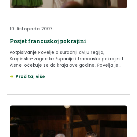
10. listopada 2007.
Posjet francuskoj pokrajini
Potpisivanje Povelje o suradnji dviju regija,
Krapinsko-zagorske županije i francuske pokrajini L
Aisne, očekuje se do kraja ove godine. Povelja je
bila službeno predstavljena ove nedjelje, u Coucy-
Pročitaj više
le-Chateau u okviru svečanosti prigodom 10
godina postojanja Dana hrvatske kulture. O Povelji
je tom prilikom govorila županica Krapinsko-
zagorske županije Sonja Borovčak i predsjednik
skupštine L Aisnea g. Yves Daudigni.