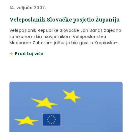
14. veljače 2007.
Veleposlanik Slovačke posjetio Županiju
Veleposlanik Republike Slovačke Jan Banas zajedno
sa ekonomskim savjetnikom Veleposlanstva
Marianom Zahorom jučer je bio gost u Krapinsko-
zagorskoj županiji. Povodom toga je u prostorijama
Pročitaj više
Županije održan sastanak na kojem su prisustvovali
svi važniji dužnosnici s područja gospodarstva i
kulture naše Županije.