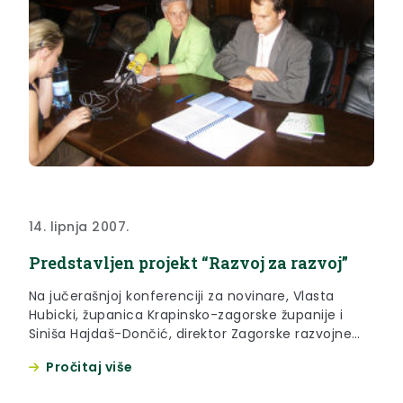
14. lipnja 2007.
Predstavljen projekt “Razvoj za razvoj”
Na jučerašnjoj konferenciji za novinare, Vlasta
Hubicki, županica Krapinsko-zagorske županije i
Siniša Hajdaš-Dončić, direktor Zagorske razvojne
agencije prezentirali su projekt „Razvoj za razvoj“,
Pročitaj više
prvi u Krapinsko-zagorskoj županiji i ujedno među
prvima u Hrvatskoj, kojeg financira Europska unija u