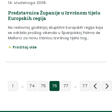
14. studenoga 2006.
Predstavnica Županije u Izvršnom tijelu
Europskih regija
Na redovnoj godišnjoj skupštini Europskih regija koja
se održala prošlog vikenda u Španjolskoj Palma de
Mallorci za novu članicu Izvršnog tijela tog
udruženja izabrana je i Marjana Barlek Puljko iz
Pročitaj više
Krapinsko-zagorske županije. Ona je izabrana kao
jedan od predstavnika 15 županija iz Hrvatske koje
su trenutno članice te europske asocijacije, dok je
druga predstavnica iz Hrvatske Silvija Ladić iz
Varaždinske županije.
...
...
1
74
75
76
77
77