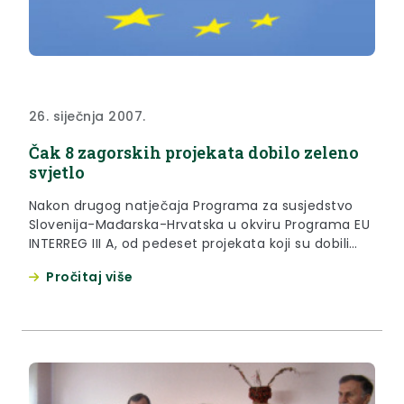
26. siječnja 2007.
Čak 8 zagorskih projekata dobilo zeleno
svjetlo
Nakon drugog natječaja Programa za susjedstvo
Slovenija-Mađarska-Hrvatska u okviru Programa EU
INTERREG III A, od pedeset projekata koji su dobili
„zeleno svjetlo“ i došli do faze očekivanog
Pročitaj više
potpisivanja ugovora, čak ih je 8 s područja KZŽ.