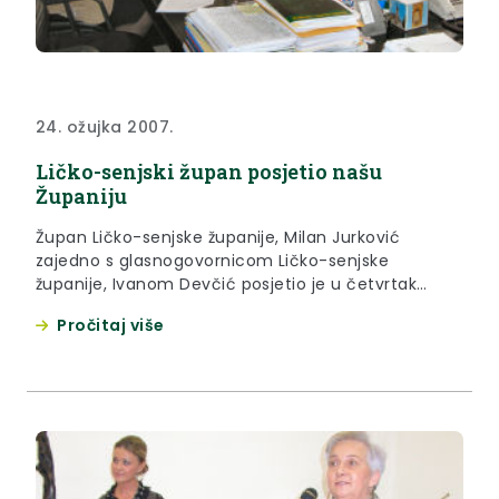
24. ožujka 2007.
Ličko-senjski župan posjetio našu
Županiju
Župan Ličko-senjske županije, Milan Jurković
zajedno s glasnogovornicom Ličko-senjske
županije, Ivanom Devčić posjetio je u četvrtak
Krapinsko-zagorsku županiju. Na sastanku s
Pročitaj više
županicom Krapinsko-zagorske županije Vlastom
Hubicki razgovaralo se o poboljšanju i proširenju
suradnje između županija.