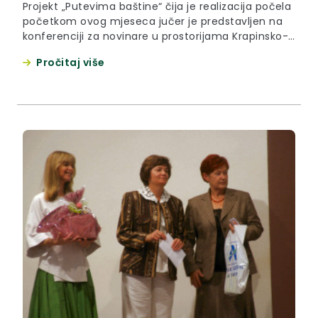
Projekt „Putevima baštine“ čija je realizacija počela
početkom ovog mjeseca jučer je predstavljen na
konferenciji za novinare u prostorijama Krapinsko-
zagorske županije. Taj projekt provodi Zagorska
Pročitaj više
razvojna agencija (ZARA) s Razvojnom agencijom
Kozjansko kroz INTERREG III A, susjedski program
Slovenija – Mađarska – Hrvatska, pod akronimom
„Po poteh dediščine“ ( Putevima baštine).