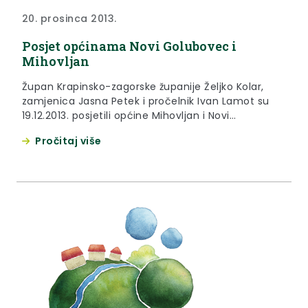
20. prosinca 2013.
Posjet općinama Novi Golubovec i
Mihovljan
Župan Krapinsko-zagorske županije Željko Kolar,
zamjenica Jasna Petek i pročelnik Ivan Lamot su
19.12.2013. posjetili općine Mihovljan i Novi
Golubovec u sklopu županovog obilaska svih
Pročitaj više
jedinica lokalne samouprave.