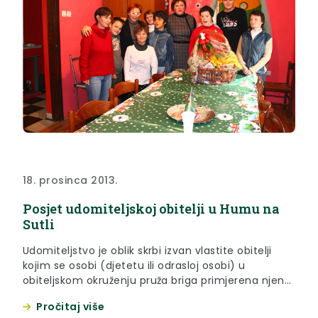
18. prosinca 2013.
Posjet udomiteljskoj obitelji u Humu na
Sutli
Udomiteljstvo je oblik skrbi izvan vlastite obitelji
kojim se osobi (djetetu ili odrasloj osobi) u
obiteljskom okruženju pruža briga primjerena njenoj
dobi i potrebama. Svrha udomiteljstva je omogućiti
Pročitaj više
djetetu odrastanje u zamjenskoj obitelji, a drugim