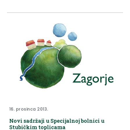
osobama primjereno zbrinjavanje. Udomiteljska
obitelj mora ispunjavati propisane, stambene,
socijalne i druge uvjete (koje će smještenoj osobi
osigurati primjerenu skrb, a koje ocjenjuje Centar
za socijalnu skrb prema mjestu prebivališta
udomitelja.
16. prosinca 2013.
Novi sadržaji u Specijalnoj bolnici u
Stubičkim toplicama