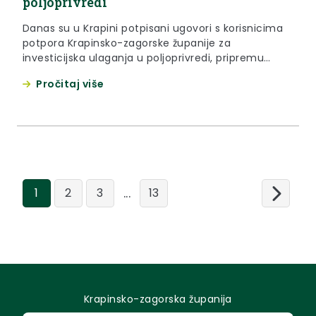
poljoprivredi
Danas su u Krapini potpisani ugovori s korisnicima
potpora Krapinsko-zagorske županije za
investicijska ulaganja u poljoprivredi, pripremu
projekata i unapređenje rada udruga u
Pročitaj više
poljoprivredi.
...
1
2
3
13
Krapinsko-zagorska županija