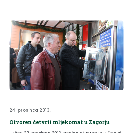
župana Jasna Petek.
24. prosinca 2013.
Otvoren četvrti mljekomat u Zagorju
Jučer, 23. prosinca 2013. godine otvoren je u Donjoj