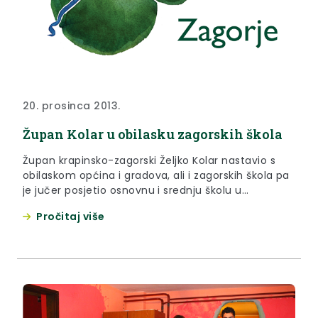
20. prosinca 2013.
Župan Kolar u obilasku zagorskih škola
Župan krapinsko-zagorski Željko Kolar nastavio s
obilaskom općina i gradova, ali i zagorskih škola pa
je jučer posjetio osnovnu i srednju školu u
Bedekovčini, Osnovnu školu Belec, Osnovnu školu
Pročitaj više
„Ljudevit Gaj“ Mihovljan i Područnu školu Novi
Golubovec. Sve škole posjetio je u pratnji svoje
zamjenice Jasne Petek i pročelnika za obrazovanje,
kulturu, šport i tehničku kulturu Ivana Lamota, a u
svakoj školi prisutni su bili i načelnici, odnosno
gradonačelnik.