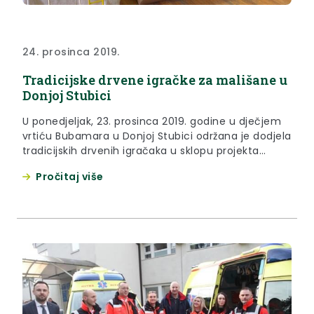
24. prosinca 2019.
Tradicijske drvene igračke za mališane u
Donjoj Stubici
U ponedjeljak, 23. prosinca 2019. godine u dječjem
vrtiću Bubamara u Donjoj Stubici održana je dodjela
tradicijskih drvenih igračaka u sklopu projekta
„Dajmo djeci korijene i krila“, kojeg provode
Pročitaj više
Etnografski muzej i Radio Kaj.