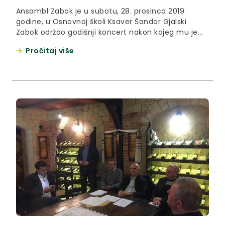
Ansambl Zabok je u subotu, 28. prosinca 2019.
godine, u Osnovnoj školi Ksaver Šandor Gjalski
Zabok održao godišnji koncert nakon kojeg mu je
dodijeljen Certifikat vrsnoće za scensko izvođenje
Pročitaj više
folklorne umjetnosti prema kriterijima Hrvatskog
društva folklornih koreografa i voditelja.