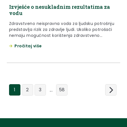
Izvješće o nesukladnim rezultatima za
vodu
Zdravstveno neispravna voda za ljudsku potrošnju
predstavlja rizik za zdravlje ljudi. Ukoliko potrošači
nemaju mogućnost korištenja zdravstveno
ispravne vode, kod mikrobiološkog onečišćenja
Pročitaj više
preporuča se mjera prokuhavanja vode prije
upotrebe. Za više informacija molimo obratite se
Zavodu za javno zdravstvo Krapinsko-zagorske
županije, Odjelu za ekologiju.
...
1
2
3
58