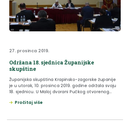
27. prosinca 2019.
Održana 18. sjednica Županijske
skupštine
Županijska skupština Krapinsko-zagorske županije
je u utorak, 10. prosinca 2019. godine održala svoju
18. sjednicu. U Maloj dvorani Pučkog otvorenog
učilišta u Krapini okupilo se 32 članica i članova
Pročitaj više
Skupštine na čelu s predsjednicom Vlastom
Hubicki.