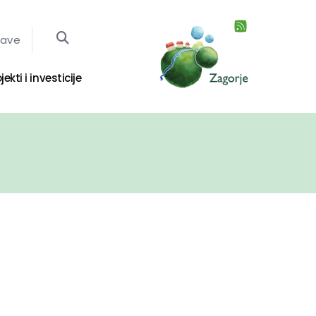
jave
jekti i investicije