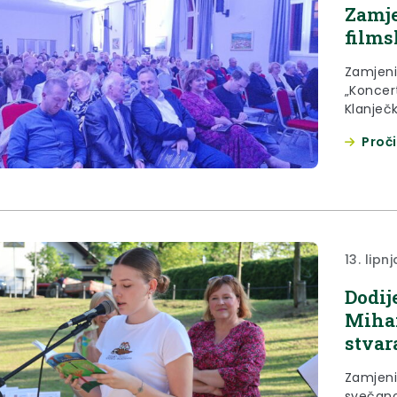
Zamje
films
Zamjeni
„Koncer
Klanječ
održanim
Proči
Klanjca 
predstav
te Voka
Barić, M
13. lipn
Dodij
Mihan
stvar
Zamjeni
svečano