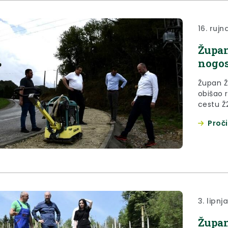
16. rujn
Župan
nogos
Župan Že
obišao 
cestu Ž
Klanjca.
Proči
3. lipnj
Župan