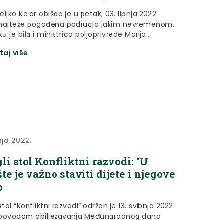
ljko Kolar obišao je u petak, 03. lipnja 2022.
najteže pogođena područja jakim nevremenom.
ku je bila i ministrica poljoprivrede Marija
ć.
taj više
nja 2022.
li stol Konfliktni razvodi: “U
šte je važno staviti dijete i njegove
b
stol “Konfliktni razvodi” održan je 13. svibnja 2022.
povodom obilježavanja Međunarodnog dana