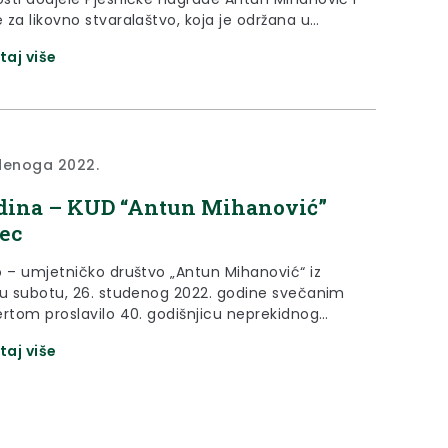
 za likovno stvaralaštvo, koja je održana u
jak, 12. lipnja 2023., u Spomen parku znamenitih
taj više
na, kao središnji događaj ovogodišnjih Dana
Mihanovića u Klanjcu. Organizator pjesničke
 Antun Mihanović je Gradska knjižnica i
ca Antun Mihanović Klanjec. Natječaj domoljubne
.
denoga 2022.
dina – KUD “Antun Mihanović”
ec
o – umjetničko društvo „Antun Mihanović“ iz
 u subotu, 26. studenog 2022. godine svečanim
ertom proslavilo 40. godišnjicu neprekidnog
ja.
taj više