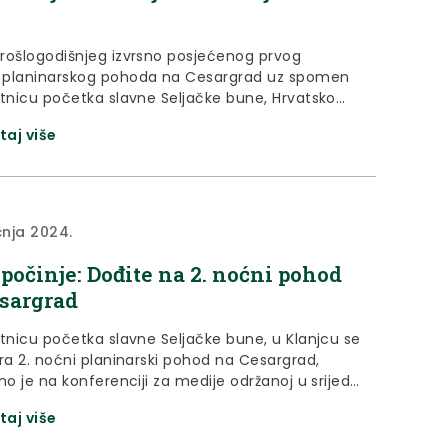
rošlogodišnjeg izvrsno posjećenog prvog
planinarskog pohoda na Cesargrad uz spomen
etnicu početka slavne Seljačke bune, Hrvatsko
rsko društvo Cesargrad i Turistička zajednica
taj više
gorja u suradnji s Kulturnim centrom Klanjec i
 vitezova Zlatnog kaleža Donja Stubica te uz
 Grada Klanjca i Krapinsko-zagorske županije u
7. siječnja 2024. organizirali su...
čnja 2024.
počinje: Dođite na 2. noćni pohod
sargrad
etnicu početka slavne Seljačke bune, u Klanjcu se
ira 2. noćni planinarski pohod na Cesargrad,
no je na konferenciji za medije održanoj u srijedu
čnja 2024. u Klanječkoj pelnici. Događanje će se
taj više
u subotu 27. siječnja, a zajednički ga organiziraju
o planinarsko društvo Cesargrad i Turistička