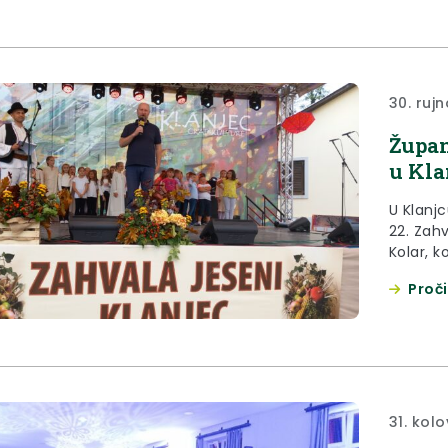
zajednic
30. ruj
Župan
u Kla
U Klanj
22. Zahv
Kolar, k
svoj gr
Proči
postaje
Europa 
Iako najv
31. kol