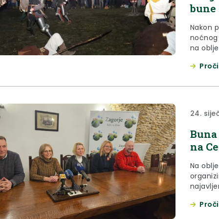
bune
Nakon p
noćnog 
na oblj
planina
Proči
Biser Za
Družbom
potporu
subotu 2
24. sije
Buna 
na Ce
Na oblj
organiz
najavlje
24. sije
Proči
održati 
Hrvatsk