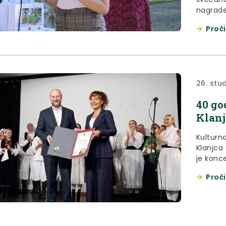
nagrade
ponedjel
Proči
Klanjča
Antuna 
nagrade
čitaoni
poezije..
26. stu
40 go
Klanj
Kulturn
Klanjca
je konc
djelovan
Proči