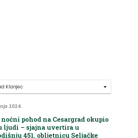
čnja 2024.
 noćni pohod na Cesargrad okupio
u ljudi – sjajna uvertira u
dišnju 451. obljetnicu Seljačke