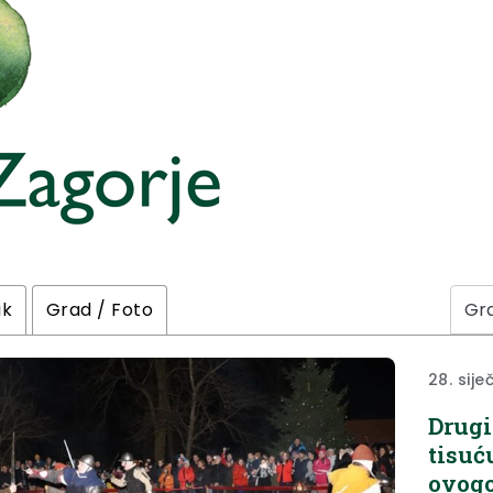
ik
Grad / Foto
28. sije
Drugi
tisuć
ovogo