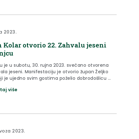
a Biser Zagorja u suradnji s...
na 2023.
 Kolar otvorio 22. Zahvalu jeseni
njcu
cu je u subotu, 30. rujna 2023. svečano otvorena
ala jeseni. Manifestaciju je otvorio župan Željko
oji je ujedno svim gostima poželio dobrodošlicu u
ad Klanjec. “Ova manifestacija iz godine u godinu
taj više
 sve veća, a zahvaljujući europskom programu
za građane, manifestacija je i međunarodna.
eći broj ljudi okuplja...
ovoza 2023.