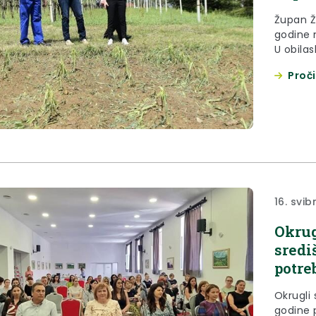
Župan Že
godine 
U obilas
Vučkovi
Proči
16. svib
Okrug
sredi
potre
Okrugli 
godine 