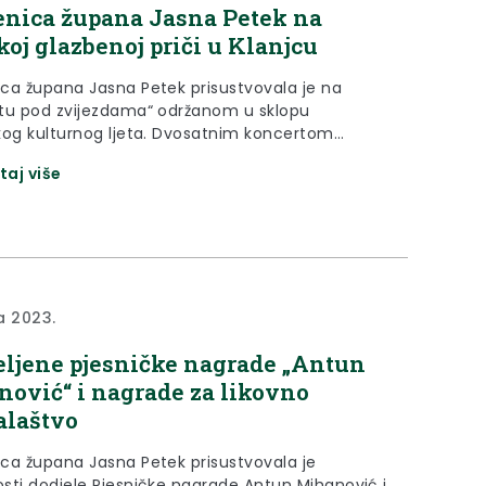
nica župana Jasna Petek na
koj glazbenoj priči u Klanjcu
ca župana Jasna Petek prisustvovala je na
tu pod zvijezdama“ održanom u sklopu
kog kulturnog ljeta. Dvosatnim koncertom
 u srijedu 30. kolovoza u Velikoj dvorani Grada
taj više
vjernoj klanječkoj publici i posjetiteljima
ili su se Lucija Jelušić Šimatović, Ivan Šimatović
lni kvartet Sweet Harmony (Lucija Jelušić, Ana
anuela i Daniela Budišćak) uz...
ja 2023.
eljene pjesničke nagrade „Antun
ović“ i nagrade za likovno
alaštvo
ca župana Jasna Petek prisustvovala je
sti dodjele Pjesničke nagrade Antun Mihanović i