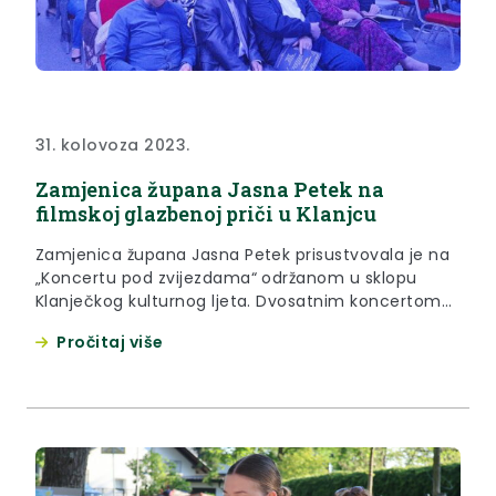
31. kolovoza 2023.
Zamjenica župana Jasna Petek na
filmskoj glazbenoj priči u Klanjcu
Zamjenica župana Jasna Petek prisustvovala je na
„Koncertu pod zvijezdama“ održanom u sklopu
Klanječkog kulturnog ljeta. Dvosatnim koncertom
održanim u srijedu 30. kolovoza u Velikoj dvorani
Pročitaj više
Grada Klanjca vjernoj klanječkoj publici i
posjetiteljima predstavili su se Lucija Jelušić
Šimatović, Ivan Šimatović te Vokalni kvartet Sweet
Harmony (Lucija Jelušić, Ana Barić, Manuela i
Daniela Budišćak) uz...