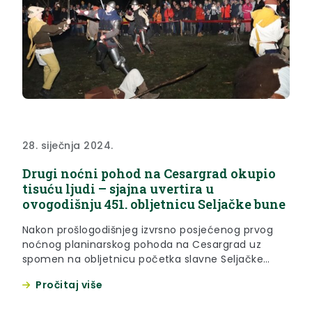
28. siječnja 2024.
Drugi noćni pohod na Cesargrad okupio
tisuću ljudi – sjajna uvertira u
ovogodišnju 451. obljetnicu Seljačke bune
Nakon prošlogodišnjeg izvrsno posjećenog prvog
noćnog planinarskog pohoda na Cesargrad uz
spomen na obljetnicu početka slavne Seljačke
bune, Hrvatsko planinarsko društvo Cesargrad i
Pročitaj više
Turistička zajednica Biser Zagorja u suradnji s
Kulturnim centrom Klanjec i Družbom vitezova