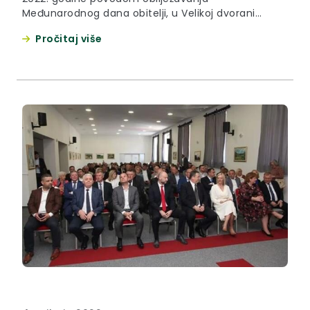
Međunarodnog dana obitelji, u Velikoj dvorani
Grada Klanjca, a s ciljem informiranja stručnjaka o
Pročitaj više
obilježjima konfliktnih razvoda, utjecaju sukoba
roditelja na djecu te pružanja konkretnih smjernica
za savjetodavni rad s roditeljima i djecom u
konfliktnom razvodu.