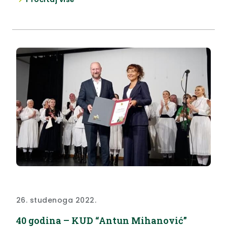
parku znamenitih Klanjčana, kao središnji događaj
ovogodišnjih Dana Antuna Mihanovića u Klanjcu.
Organizator pjesničke nagrade Antun Mihanović je
Gradska knjižnica i čitaonica Antun Mihanović
Klanjec. Natječaj domoljubne poezije...
26. studenoga 2022.
40 godina – KUD “Antun Mihanović”