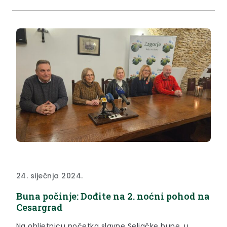
Zlatnog kaleža Donja Stubica te uz potporu Grada
Klanjca i Krapinsko-zagorske županije u subotu 27.
siječnja 2024. organizirali su...
24. siječnja 2024.
Buna počinje: Dođite na 2. noćni pohod na
Cesargrad
Na obljetnicu početka slavne Seljačke bune, u