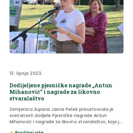
13. lipnja 2023.
Dodijeljene pjesničke nagrade „Antun
Mihanović“ i nagrade za likovno
stvaralaštvo
Zamjenica župana Jasna Petek prisustvovala je
svečanosti dodjele Pjesničke nagrade Antun
Mihanović i nagrade za likovno stvaralaštvo, koja je
održana u ponedjeljak, 12. lipnja 2023., u Spomen
Pročitaj više