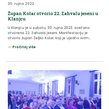
30. rujna 2023.
Župan Kolar otvorio 22. Zahvalu jeseni u
Klanjcu
U Klanjcu je u subotu, 30. rujna 2023. svečano
otvorena 22. Zahvala jeseni. Manifestaciju je
otvorio župan Željko Kolar, koji je ujedno svim
gostima poželio dobrodošlicu u svoj grad Klanjec.
Pročitaj više
“Ova manifestacija iz godine u godinu postaje sve
veća, a zahvaljujući europskom programu Europa
za građane, manifestacija je i međunarodna. Iako
najveći broj ljudi okuplja...