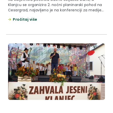
Klanjcu se organizira 2. noćni planinarski pohod na
Cesargrad, najavljeno je na konferenciji za medije
održanoj u srijedu 24. siječnja 2024. u Klanječkoj
Pročitaj više
pelnici. Događanje će se održati u subotu 27.
siječnja, a zajednički ga organiziraju Hrvatsko
planinarsko društvo Cesargrad i Turistička
zajednica Biser Zagorja u suradnji s...