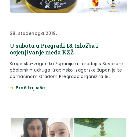
28. studenoga 2019.
U subotu u Pregradi 18. Izložba i
ocjenjivanje meda KZŽ
Krapinsko-zagorska županija u suradnji s Savezom
pčelarskih udruga Krapinsko-zagorske županije te
domaćinom Gradom Pregrada organizira 18.
Ocjenjivanje i izložbu meda Krapinsko-zagorske
Pročitaj više
županije, koja će biti održana u subotu, 30.
studenoga 2019. godine, u sportskoj dvorani Srednje
škole Pregrada.