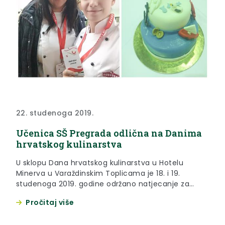
22. studenoga 2019.
Učenica SŠ Pregrada odlična na Danima
hrvatskog kulinarstva
U sklopu Dana hrvatskog kulinarstva u Hotelu
Minerva u Varaždinskim Toplicama je 18. i 19.
studenoga 2019. godine održano natjecanje za
učenike strukovnih škola iz smjerova kuharstva i
Pročitaj više
slastičarstva na kojem su odličan rezultat postigle i
učenice Srednje škole Pregrada.