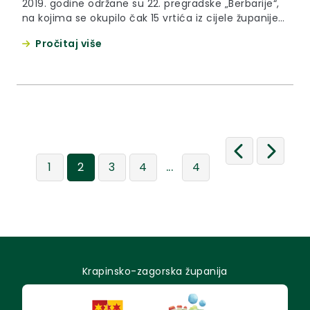
2019. godine održane su 22. pregradske „Berbarije“,
na kojima se okupilo čak 15 vrtića iz cijele županije
te grada Zagreba.
Pročitaj više
...
1
2
3
4
4
Krapinsko-zagorska županija