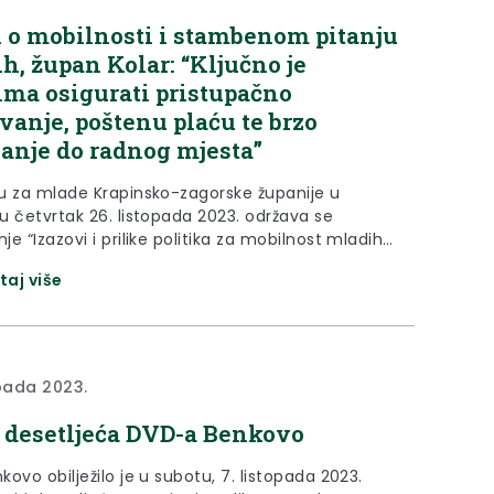
 o mobilnosti i stambenom pitanju
h, župan Kolar: “Ključno je
ma osigurati pristupačno
vanje, poštenu plaću te brzo
anje do radnog mjesta”
u za mlade Krapinsko-zagorske županije u
u četvrtak 26. listopada 2023. održava se
e “Izazovi i prilike politika za mobilnost mladih i
ačno stanovanje za mlade”. Događanje je
taj više
irao gradonačelnik Pregrade Marko Vešligaj, kao
opskog odbora regija, u suradnji s Krapinsko-
om županijom i Savjetom mladih KZŽ. Cilj ovog
a je raspraviti izazove...
opada 2023.
i desetljeća DVD-a Benkovo
ovo obilježilo je u subotu, 7. listopada 2023.