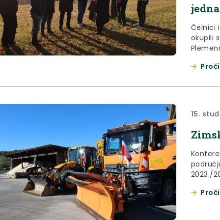
jedna
Čelnici 
okupili 
Plemenš
bi ukaz
Proči
područja
gradona
Klanjca
Augušta
15. stu
Zimsk
Konfere
područj
2023./20
godine,
Proči
Krapins
Kolar za
i održa