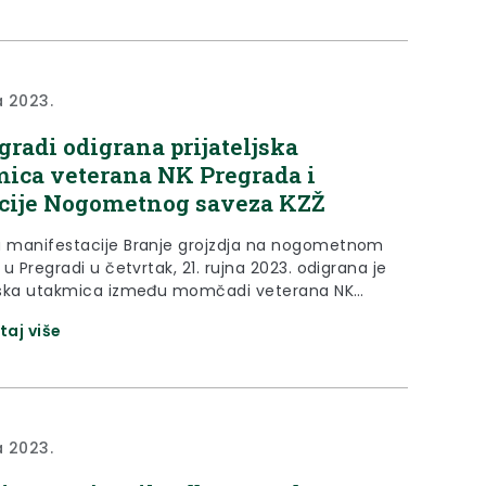
a, predvođenih Limenom glazbom Pregrada da
iraju Trgom Gospe...
a 2023.
gradi odigrana prijateljska
ica veterana NK Pregrada i
cije Nogometnog saveza KZŽ
u manifestacije Branje grojzdja na nogometnom
u u Pregradi u četvrtak, 21. rujna 2023. odigrana je
ljska utakmica između momčadi veterana NK
a i selekcije Nogometnog saveza Krapinsko-
taj više
 županije. Ekipe su podržali brojni navijači, među
u bili i župan Krapinsko-zagorske županije Željko
radonačelnik Marko Vešligaj, predsjednik
nog saveza KZŽ Stjepan Merkaš Krojf,...
a 2023.