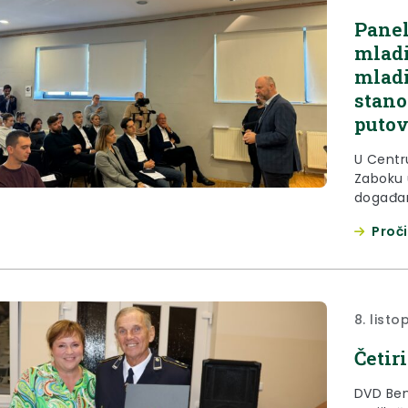
Panel
mladi
mladi
stano
putov
U Centr
Zaboku 
događanj
pristup
Proči
organiz
član Eur
zagorsk
događanj
8. list
Četir
DVD Benk