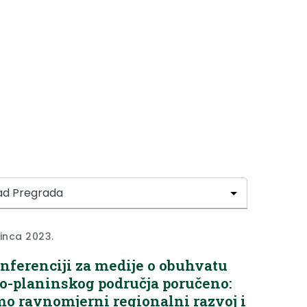
sinca 2023.
nferenciji za medije o obuhvatu
o-planinskog područja poručeno:
mo ravnomjerni regionalni razvoj i