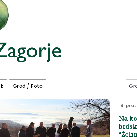
ik
Grad / Foto
18. pro
Na ko
brdsk
“Želi