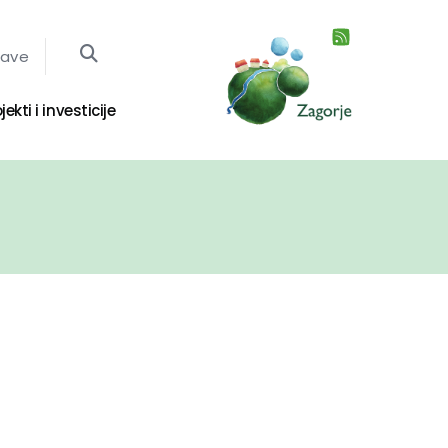
jave
jekti i investicije