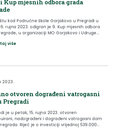
i Kup mjesnih odbora grada
ade
lištu kod Područne škole Gorjakovo u Pregradi u
16. rujna 2023. odigran je 9. Kup mjesnih odbora
regrade, u organizaciji MO Gorjakovo i Udruge
Gorjakovo. U sklopu ovog nogometnog turnira u
taj više
im satima odigrana je i revijalna utakmica
ekipe župana Željka Kolara i ekipe mjesnih
rada Pregrade, koja je...
a 2023.
no otvoren dograđeni vatrogasni
 Pregradi
di je u petak, 15. rujna 2023. otvoren
ruirani, nadograđeni i dograđeni vatrogasni dom
egrada. Riječ je o investiciji vrijednoj 539.000