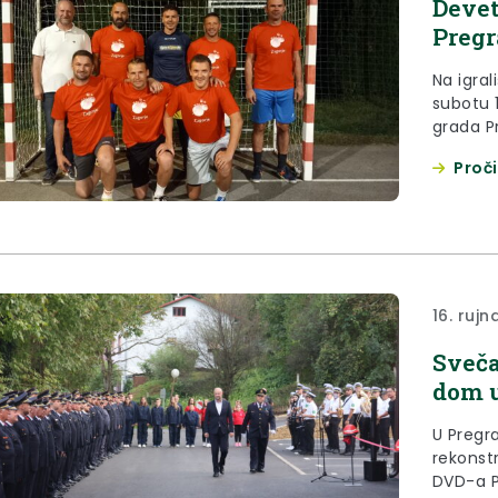
Devet
Pregr
Na igra
subotu 
grada P
Složno 
Proči
večernj
između 
odbora G
16. rujn
Sveča
dom u
U Pregra
rekonst
DVD-a Pr