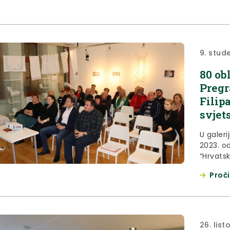
zagorske
9. stud
80 ob
Pregr
Filip
svjet
U galer
2023. od
“Hrvats
osvrtom
Proči
zamjeni
sklopu o
Narodno
osnovan
26. lis