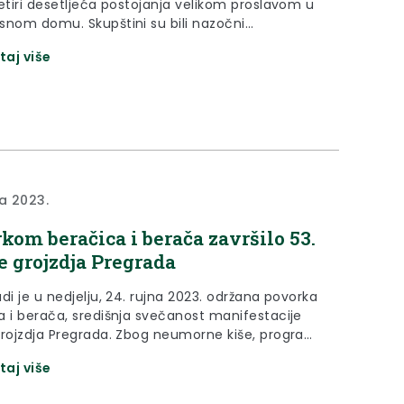
četiri desetljeća postojanja velikom proslavom u
snom domu. Skupštini su bili nazočni
ojni uzvanici i gosti, među kojima i zamjenica
taj više
Jasna Petek, koja je povodom 40 godina
nja i djelovanja te časnog i uspješnog rada
imovine i ljudi uručila zahvalnicu Krapinsko-
 županije predsjedniku...
na 2023.
kom beračica i berača završilo 53.
e grojzdja Pregrada
di je u nedjelju, 24. rujna 2023. održana povorka
a i berača, središnja svečanost manifestacije
grojzdja Pregrada. Zbog neumorne kiše, program
čeo kasnije od predviđenog, međutim, loše
taj više
nije spriječilo povorku konjskih zaprega te
ske i školske djece, kao i odraslih u narodnim