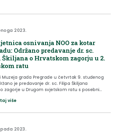
 županije i podučio kako...
enoga 2023.
ljetnica osnivanja NOO za kotar
adu: Održano predavanje dr. sc.
a Škiljana o Hrvatskom zagorju u 2.
skom ratu
iji Muzeja grada Pregrade u četvrtak 9. studenog
ržano je predavanje dr. sc. Filipa Škiljana
ko zagorje u Drugom svjetskom ratu s posebnim
 na kotar Pregradu”, kojemu je prisustvovala
taj više
ca župana Jasna Petek. Predavanje je održano u
bilježavanja 80. obljetnice osnivanja
oslobodilačkog odbora za kotar Pregradu, koji je
 10. studenoga...
topada 2023.