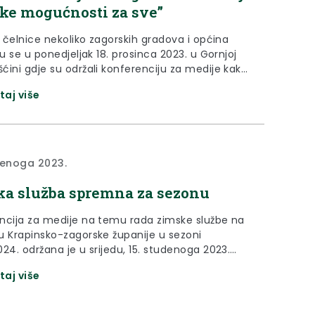
ke mogućnosti za sve”
i čelnice nekoliko zagorskih gradova i općina
su se u ponedjeljak 18. prosinca 2023. u Gornjoj
ćini gdje su održali konferenciju za medije kako
ali na nelogičnosti u obuhvatu brdsko-planinskog
taj više
. Na konferenciji za medije govorili su
čelnik Pregrade Marko Vešligaj, gradonačelnik
 Zlatko Brlek, gradonačelnica Zlatara Jasenka
n Pentek i načelnica...
denoga 2023.
a služba spremna za sezonu
ncija za medije na temu rada zimske službe na
u Krapinsko-zagorske županije u sezoni
24. održana je u srijedu, 15. studenoga 2023.
 u prostorima Županijske uprave za ceste
taj više
ko-zagorske županije u Pregradi. Župan Željko
hvalio je svim dionicima koji sudjeluju u pripremi
vanju zimske službe na području Krapinsko-