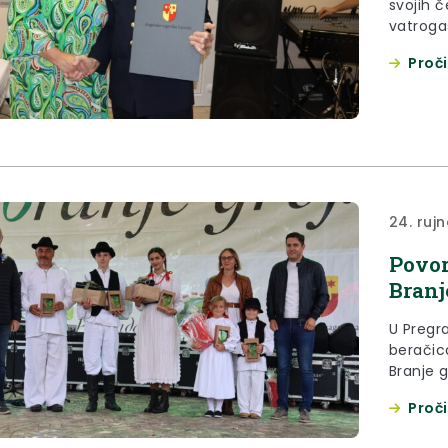
svojih 
vatroga
mnogobr
Proči
župana 
postoja
zaštite 
zagorske
24. ruj
Povor
Branj
U Pregra
beračic
Branje 
je zapo
Proči
vrijeme 
predškol