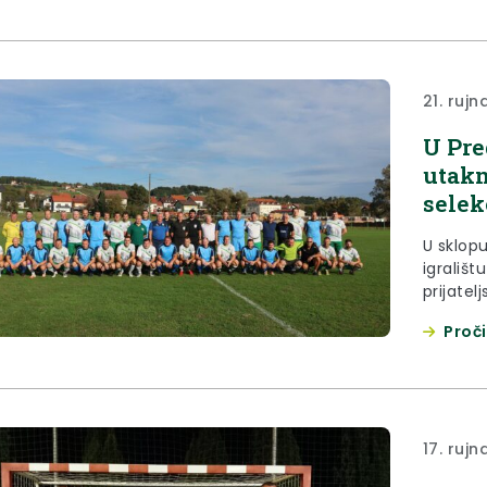
nošnjam
prodefil
21. rujn
U Pre
utakm
selek
U sklop
igrališt
prijate
Pregrad
Proči
zagorske
kojima s
Kolar, g
Nogomet
17. rujn