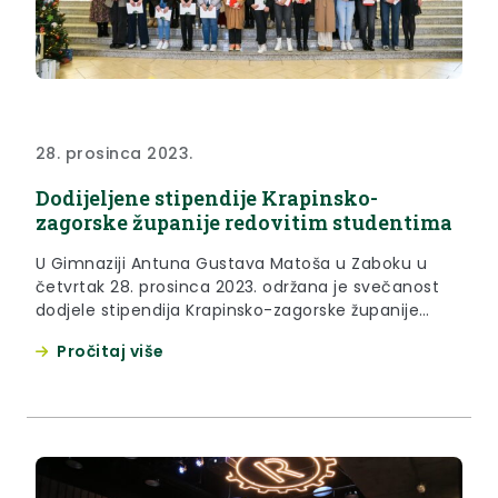
28. prosinca 2023.
Dodijeljene stipendije Krapinsko-
zagorske županije redovitim studentima
U Gimnaziji Antuna Gustava Matoša u Zaboku u
četvrtak 28. prosinca 2023. održana je svečanost
dodjele stipendija Krapinsko-zagorske županije
redovitim studentima za školsku godinu
Pročitaj više
2023./2024. Župan Željko Kolar rekao je kako
Krapinsko-zagorska županija u školskoj, odnosno
akademskoj godini stipendira 500 učenika i
studenata. “Ako gledate statistiku, ali ne statistiku
kao skup netočnih podataka, nego statistiku...