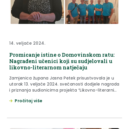
14. veljače 2024.
Promicanje istine o Domovinskom ratu:
Nagrađeni učenici koji su sudjelovali u
likovno-literarnom natječaju
Zamjenica župana Jasna Petek prisustvovala je u
utorak 13. veljače 2024. svečanosti dodjele nagrada
i priznanja sudionicima projekta “Likovno-literarni
natječaj na temu Domovinskog rata“ te projekta
Pročitaj više
“Promicanje istine o Domovinskom ratu” u Gradskoj
knjižnici Ksaver Šandor Gjalski u Zaboku. “Ovaj
projekt zaista je hvalevrijedan. Kroz deset godina,
naše škole, učenice i učenici prošli kroz brojne...