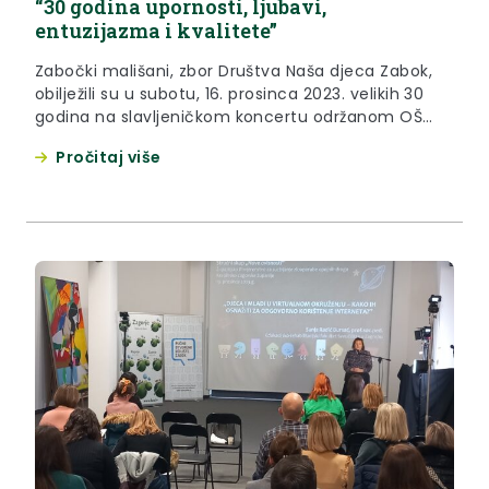
“30 godina upornosti, ljubavi,
entuzijazma i kvalitete”
Zabočki mališani, zbor Društva Naša djeca Zabok,
obilježili su u subotu, 16. prosinca 2023. velikih 30
godina na slavljeničkom koncertu održanom OŠ
Ksavera Šandora Gjalskog u Zaboku. Uz
Pročitaj više
mnogobrojne Zabočane i Zabočanke, na koncertu
je bila i zamjenica župana Jasna Petek, koja je tom
prilikom predsjednici društva Sonji Borovčak te
tajnici Jasenki Borovčak uručila zahvalnicu...