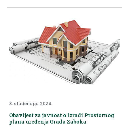
plana uređenja groblja u Jakuševcu Zabočkom.
Obavještavamo vas da je Gradsko vijeće na 28.
sjednici dana...
8. studenoga 2024.
Obavijest za javnost o izradi Prostornog
plana uređenja Grada Zaboka