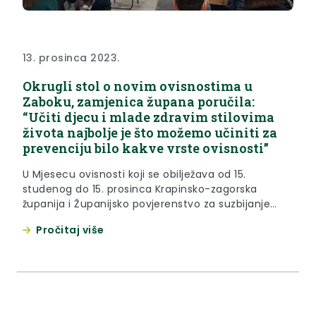
13. prosinca 2023.
Okrugli stol o novim ovisnostima u
Zaboku, zamjenica župana poručila:
“Učiti djecu i mlade zdravim stilovima
života najbolje je što možemo učiniti za
prevenciju bilo kakve vrste ovisnosti”
U Mjesecu ovisnosti koji se obilježava od 15.
studenog do 15. prosinca Krapinsko-zagorska
županija i Županijsko povjerenstvo za suzbijanje
zlouporabe opojnih droga organizirali su u srijedu,
Pročitaj više
13. prosinca 2023. okrugli stol na temu novih
ovisnosti u Gradskoj galeriji Zabok. Sve okupljene na
početku je pozdravila zamjenica župana Jasna
Petek. “U Mjesecu ovisnosti Krapinsko-zagorska
županija, već...