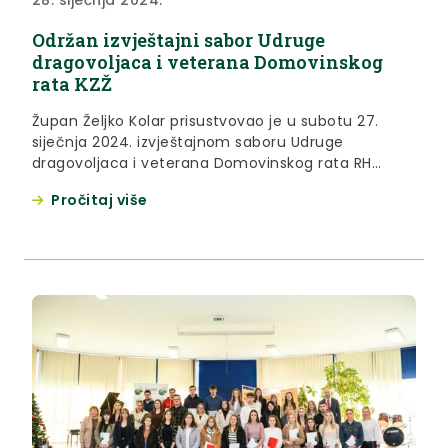
28. siječnja 2024.
Održan izvještajni sabor Udruge
dragovoljaca i veterana Domovinskog
rata KZŽ
Župan Željko Kolar prisustvovao je u subotu 27.
siječnja 2024. izvještajnom saboru Udruge
dragovoljaca i veterana Domovinskog rata RH
Krapinsko-zagorske županije održanoj u
Pročitaj više
prostorijama Nogometnog kluba Rudar u Zaboku. U
svom obraćanju župan Kolar čestitao je članovima
udruge na brojnim aktivnostima koje provode
tijekom čitave godine. “Iz izvješća o radu može se
vidjeti da niti...