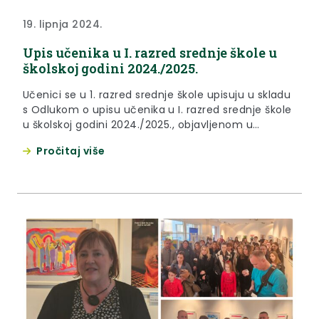
19. lipnja 2024.
Upis učenika u I. razred srednje škole u
školskoj godini 2024./2025.
Učenici se u 1. razred srednje škole upisuju u skladu
s Odlukom o upisu učenika u I. razred srednje škole
u školskoj godini 2024./2025., objavljenom u
Narodnim novinama broj 60/24., te odredbama
Pročitaj više
Pravilnika o elementima i kriterijima za izbor
kandidata za upis u I. razred srednje škole
(“Narodne novine”, broj 49/15., 109/16., 47/17. i
39/22.)....