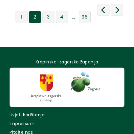
...
1
2
3
4
96
Krapinsko-zagorska županija
Uvjeti korištenja
Impressum
Pitajte nas