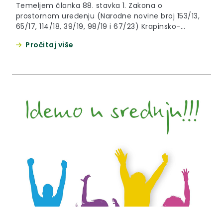
Temeljem članka 88. stavka 1. Zakona o
prostornom uređenju (Narodne novine broj 153/13,
65/17, 114/18, 39/19, 98/19 i 67/23) Krapinsko-
zagorska županija, Grad Zabok, Upravni odjel za
Pročitaj više
komunalno gospodarstvo i javne potrebe daje
OBAVIJEST o izradi Prostornog plana uređenja
Grada Zaboka. Obavještavamo vas da je Gradsko
vijeće na 28. sjednici dana 24.10.2024. donijelo akt:
Odluku o...