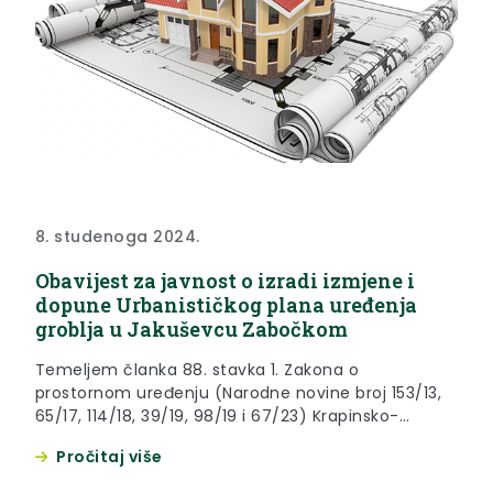
8. studenoga 2024.
Obavijest za javnost o izradi izmjene i
dopune Urbanističkog plana uređenja
groblja u Jakuševcu Zabočkom
Temeljem članka 88. stavka 1. Zakona o
prostornom uređenju (Narodne novine broj 153/13,
65/17, 114/18, 39/19, 98/19 i 67/23) Krapinsko-
zagorska županija, Grad Zabok, Upravni odjel za
Pročitaj više
komunalno gospodarstvo i javne potrebe daje
OBAVIJEST o izradi izmjene i dopune Urbanističkog