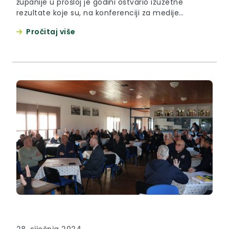
županije u prošloj je godini ostvario izuzetne
rezultate koje su, na konferenciji za medije
održanoj u utorak 7. veljače 2024. u Zaboku,
Pročitaj više
predstavili župan Željko Kolar, ravnatelj Zavoda
Tomislav Jadan i njegova zamjenica, specijalistica
javnog zdravstva, Marina Stanković Gjuretek. Župan
Željko Kolar zahvalio je svim djelatnicima i
djelatnicama Zavoda na...