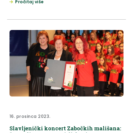
Pročitaj više
zapuštenu tvorničku halu tvornice ZIFT koja je
pretvorena u moderni centar urbane kulture. Riječ
je o projektu Grada Zaboka, sufinanciranom
bespovratnim europskim sredstvima u iznosu od
27.991.474,24 kune, čime je obnovljen...
16. prosinca 2023.
Slavljenički koncert Zabočkih mališana: