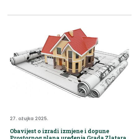
rekonstrukcije i dogradnje 9 novih učionica
kapaciteta 28 učenika s pratećim sadržajem,
prenamjena postojeće školske sportske dvorane u
blagovaonicu i kuhinju te dogradnja jednodijelne
školske...
27. ožujka 2025.
Obavijest o izradi izmjene i dopune
Prostornog plana uređenja Grada Zlatara