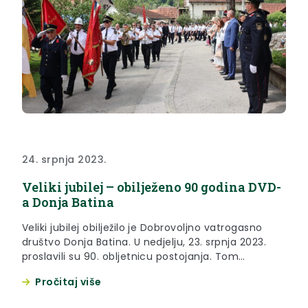
24. srpnja 2023.
Veliki jubilej – obilježeno 90 godina DVD-
a Donja Batina
Veliki jubilej obilježilo je Dobrovoljno vatrogasno
društvo Donja Batina. U nedjelju, 23. srpnja 2023.
proslavili su 90. obljetnicu postojanja. Tom
prigodom održana je svečana sjednica u
Pročitaj više
vatrogasnom domu kojoj su prisustvovali župan
Željko Kolar, glavni vatrogasni zapovjednik RH Slavko