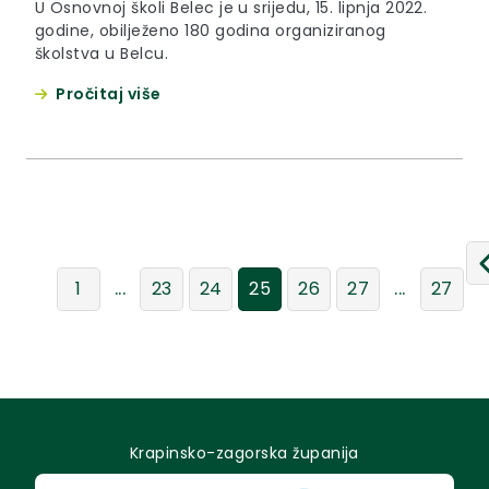
U Osnovnoj školi Belec je u srijedu, 15. lipnja 2022.
godine, obilježeno 180 godina organiziranog
školstva u Belcu.
Pročitaj više
...
...
1
23
24
25
26
27
27
Krapinsko-zagorska županija