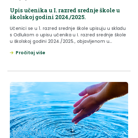
Upis učenika u I. razred srednje škole u
školskoj godini 2024./2025.
Učenici se u 1. razred srednje škole upisuju u skladu
s Odlukom o upisu učenika u I. razred srednje škole
u školskoj godini 2024./2025., objavljenom u
Narodnim novinama broj 60/24., te odredbama
Pročitaj više
Pravilnika o elementima i kriterijima za izbor
kandidata za upis u I. razred srednje škole
(“Narodne novine”, broj 49/15., 109/16., 47/17. i
39/22.)....