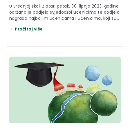
U Srednjoj školi Zlatar, petak, 30. lipnja 2023. godine
održana je podjela svjedodžbi učenicima te dodjela
nagrada najboljim učenicama i učenicima, koji su
sve razrede svog srednjoškolskog obrazovanja
Pročitaj više
završili s prosjekom 5,0. Krapinsko – zagorska
županija već tradicionalno nagrađuje učenike
„super odlikaše“ novčanim iznosom od 2.000 kuna,
odnosno ove godine iznosom od 300 eura te...