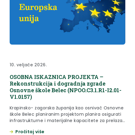
10. veljače 2026.
OSOBNA ISKAZNICA PROJEKTA –
Rekonstrukcija i dogradnja zgrade
Osnovne škole Belec (NPOO.C3.1.R1-I2.01-
V1.0157)
Krapinsko- zagorska županija kao osnivač Osnovne
škole Belec planiranim projektom planira osigurati
infrastrukturne i materijalne kapacitete za prelazak
škole u jednu smjenu i provedbu cjelodnevne
Pročitaj više
nastave. Projektom su predviđene aktivnosti