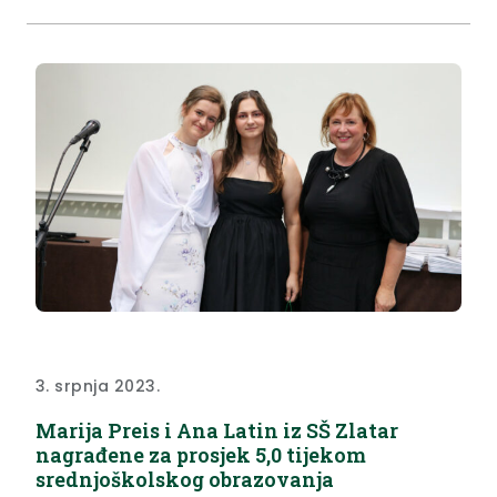
Tucaković, gradonačelnica Zlatara Jasenka
Auguštan Pentek i predsjednica Gradskog vijeća
Danijela Findak, predsjednik Vatrogasne zajednice
KZŽ...
3. srpnja 2023.
Marija Preis i Ana Latin iz SŠ Zlatar
nagrađene za prosjek 5,0 tijekom
srednjoškolskog obrazovanja