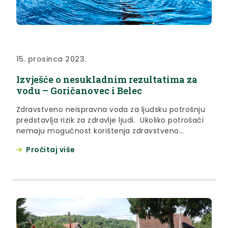
15. prosinca 2023.
Izvješće o nesukladnim rezultatima za
vodu – Goričanovec i Belec
Zdravstveno neispravna voda za ljudsku potrošnju
predstavlja rizik za zdravlje ljudi. Ukoliko potrošači
nemaju mogućnost korištenja zdravstveno
ispravne vode, kod mikrobiološkog onečišćenja
Pročitaj više
preporuča se mjera prokuhavanja vode prije
upotrebe. Za više informacija molimo obratite se
Zavodu za javno zdravstvo Krapinsko-zagorske
županije, Odjelu za ekologiju. Analitičko izvješće
broj: V 02853/23 (110078) Lokacija: Đurmanec,
Goričanovec, TMR Neno...