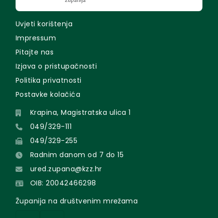
Uvjeti korištenja
Impressum
Pitajte nas
Izjava o pristupačnosti
Politika privatnosti
Postavke kolačića
Krapina, Magistratska ulica 1
049/329-111
049/329-255
Radnim danom od 7 do 15
ured.zupana@kzz.hr
OIB: 20042466298
Županija na društvenim mrežama