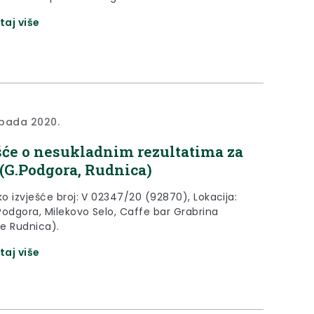
taj više
topada 2020.
šće o nesukladnim rezultatima za
(G.Podgora, Rudnica)
ko izvješće broj: V 02347/20 (92870), Lokacija:
Podgora, Milekovo Selo, Caffe bar Grabrina
te Rudnica).
taj više