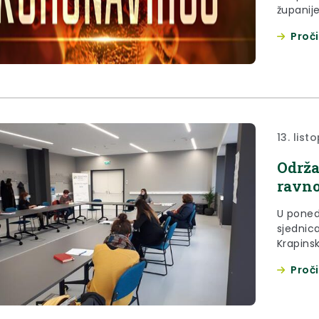
županije
Proči
13. lis
Održa
ravno
U ponedj
sjednic
Krapins
Proči