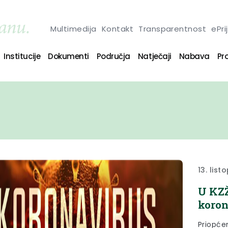
Multimedija
Kontakt
Transparentnost
ePri
Institucije
Dokumenti
Područja
Natječaji
Nabava
Pro
13. lis
U KZŽ
koron
Priopće