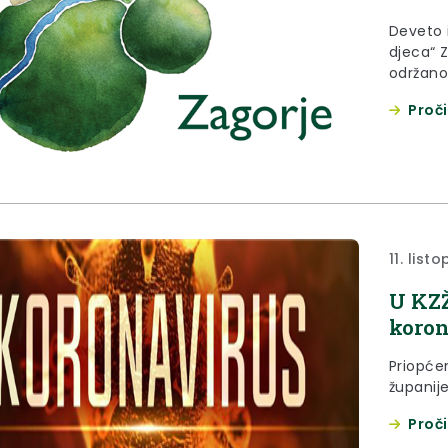
Deveto i
djeca“ 
održano
prikaziv
Proči
11. list
U KZŽ
koron
Priopće
županije
Proči