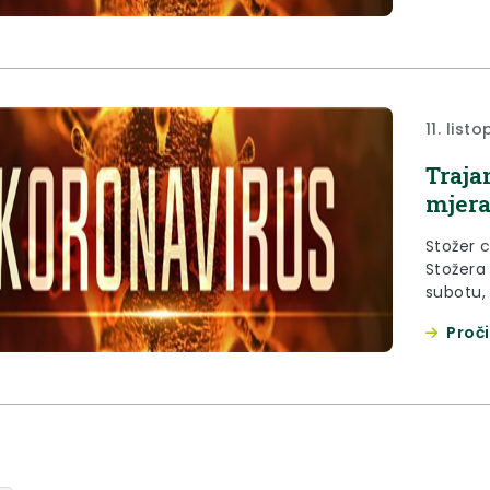
11. list
Traja
mjera
Stožer c
Stožera 
subotu,
izmjeni
Proči
epidemi
županije
listopa