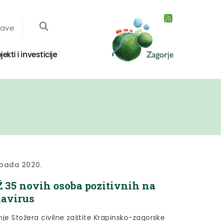
jave
jekti i investicije
topada 2020.
 35 novih osoba pozitivnih na
avirus
nje Stožera civilne zaštite Krapinsko-zagorske