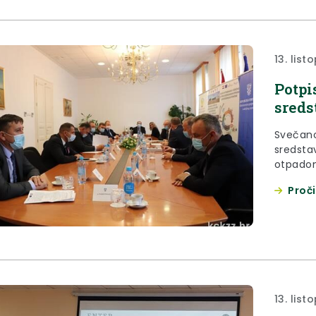
13. lis
Potpi
sreds
Svečano
sredsta
otpadom
u četvrt
Proči
Koprivni
13. lis