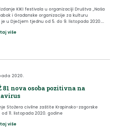
zdanje KIKI festivala u organizaciji Društva „Naša
Zabok i Građanske organizacije za kulturu
 je u Dječjem tjednu od 5. do 9. listopada 2020.
anjem filmova uživo i online.
taj više
opada 2020.
 81 nova osoba pozitivna na
avirus
nje Stožera civilne zaštite Krapinsko-zagorske
 od 11. listopada 2020. godine
taj više