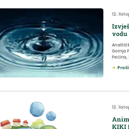
12. lis
Izvje
vodu 
Analitič
Gornja P
Pećina,
Proči
12. lis
Animi
KIKI 