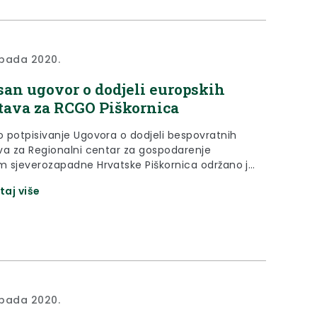
topada 2020.
san ugovor o dodjeli europskih
tava za RCGO Piškornica
 potpisivanje Ugovora o dodjeli bespovratnih
va za Regionalni centar za gospodarenje
 sjeverozapadne Hrvatske Piškornica održano je
ak, 8. listopada 2020. godine u prostorijama
taj više
čko-križevačke županije u Koprivnici.
topada 2020.