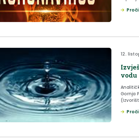
Proči
12. lis
Izvje
vodu 
Analitič
Gornja 
(Izvoriš
Proči