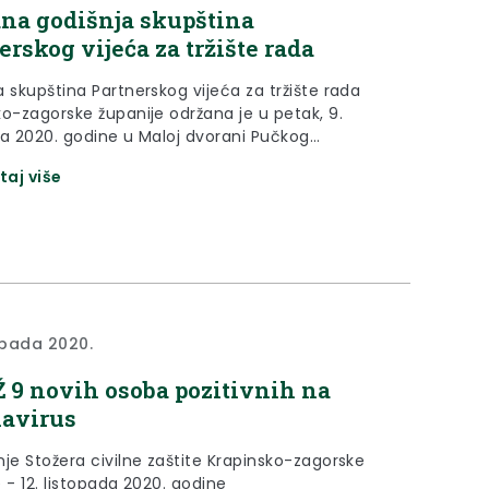
na godišnja skupština
erskog vijeća za tržište rada
 skupština Partnerskog vijeća za tržište rada
ko-zagorske županije održana je u petak, 9.
da 2020. godine u Maloj dvorani Pučkog
g učilišta u Krapini.
taj više
topada 2020.
 9 novih osoba pozitivnih na
avirus
nje Stožera civilne zaštite Krapinsko-zagorske
 - 12. listopada 2020. godine