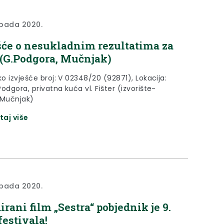
topada 2020.
šće o nesukladnim rezultatima za
(G.Podgora, Mučnjak)
ko izvješće broj: V 02348/20 (92871), Lokacija:
odgora, privatna kuća vl. Fišter (izvorište-
 Mučnjak)
taj više
topada 2020.
rani film „Sestra“ pobjednik je 9.
festivala!