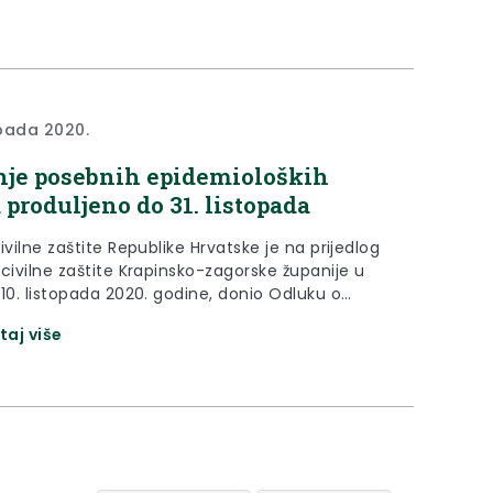
opada 2020.
nje posebnih epidemioloških
 produljeno do 31. listopada
ivilne zaštite Republike Hrvatske je na prijedlog
civilne zaštite Krapinsko-zagorske županije u
 10. listopada 2020. godine, donio Odluku o
 i dopuni Odluke o uvođenju nužnih
taj više
oloških mjera za područje Krapinsko-zagorske
 kojom se njihovo trajanje produljuje do 31.
da 2020. godine.