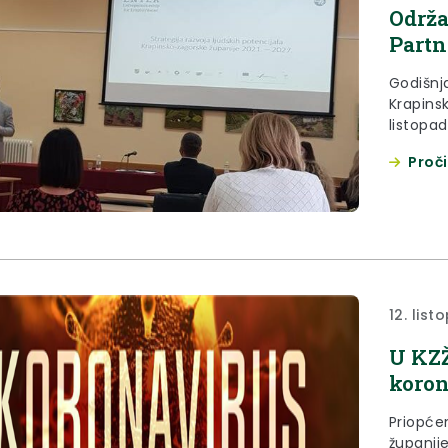
Održa
Partn
Godišnja
Krapins
listopa
otvoreno
Proči
12. lis
U KZŽ
koron
Priopće
županije