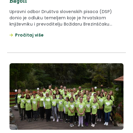
Bagoli
Upravni odbor Društva slovenskih pisaca (DSP)
donio je odluku temeljem koje je hrvatskom
književniku i prevoditelju Božidaru Brezinščaku
Bagoli iz Huma na Sutli uručena POVELJA
Pročitaj više
POČASNOG ČLANA.