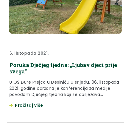
6. listopada 2021.
Poruka Dječjeg tjedna: „Ljubav djeci prije
svega“
U OŠ Đure Prejca u Desiniću u srijedu, 06. listopada
2021. godine održana je konferencija za medije
povodom Dječjeg tjedna koji se obilježava
tradicionalno početkom listopada a ove godine od
Pročitaj više
4. do 10. listopada te je najavljen i natječaj za Dječji
participativni proračun.