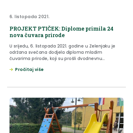
6. listopada 2021.
PROJEKT PTIČEK: Diplome primila 24
nova čuvara prirode
U srijedu, 6. listopada 2021. godine u Zelenjaku je
održana svečana dodjela diploma mladim
čuvarima prirode, koji su prošli dvodnevnu
edukaciju u sklopu projekta ”Ptiček”, kojeg već 13
Pročitaj više
godina provodi Javna ustanova za upravljanje
zaštićenim prirodnim vrijednostima Krapinsko-
zagorske županije.