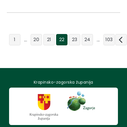
...
...
1
20
21
22
23
24
103
Krapinsko-zagorska županija