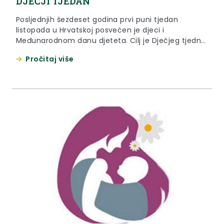
DJEČJI TJEDAN
Posljednjih šezdeset godina prvi puni tjedan
listopada u Hrvatskoj posvećen je djeci i
Međunarodnom danu djeteta. Cilj je Dječjeg tjedna
usmjeriti pozornost javnosti prema pravima,
Pročitaj više
potrebama i mjestu djece u društvenoj zajednici.
Ove godine moto Dječjeg tjedna je - Ljubav djeci
prije svega!