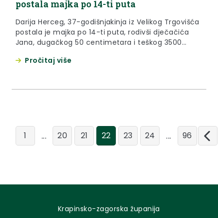
postala majka po 14-ti puta
Darija Herceg, 37-godišnjakinja iz Velikog Trgovišća
postala je majka po 14-ti puta, rodivši dječačića
Jana, dugačkog 50 centimetara i teškog 3500
grama.
Pročitaj više
...
...
1
20
21
22
23
24
96
Krapinsko-zagorska županija