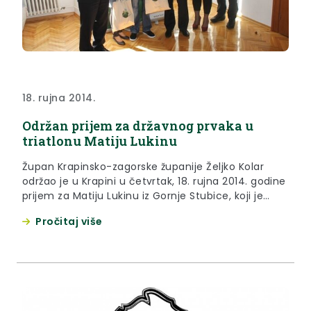
18. rujna 2014.
Održan prijem za državnog prvaka u
triatlonu Matiju Lukinu
Župan Krapinsko-zagorske županije Željko Kolar
održao je u Krapini u četvrtak, 18. rujna 2014. godine
prijem za Matiju Lukinu iz Gornje Stubice, koji je
osvojio prvo mjesto na nedavno održanom
Pročitaj više
državnom natjecanju u triatlonu u Splitu.