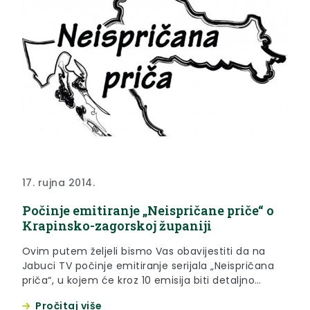
17. rujna 2014.
Počinje emitiranje „Neispričane priče“ o
Krapinsko-zagorskoj županiji
Ovim putem željeli bismo Vas obavijestiti da na
Jabuci TV počinje emitiranje serijala „Neispričana
priča“, u kojem će kroz 10 emisija biti detaljno
predstavljena Krapinsko-zagorska županija, Bajka
Pročitaj više
na dlanu.