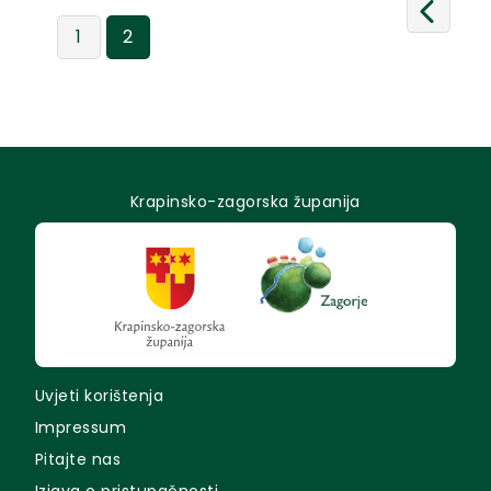
1
2
Krapinsko-zagorska županija
Uvjeti korištenja
Impressum
Pitajte nas