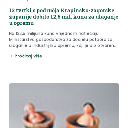
13 tvrtki s područja Krapinsko-zagorske
županije dobilo 12,6 mil. kuna za ulaganje
u opremu
Na 132,5 milijuna kuna vrijednom natječaju
Ministarstva gospodarstva za dodjelu potpora za
ulaganje u industrijsku opremu, koji je bio otvoren
do 30. lipnja 2014. godine potpore je dobilo i 13 tvrtki
Pročitaj više
s područja Krapinsko-zagorske županije, i to u
ukupnom iznosu od 12 milijuna i 693 tisuće kuna,
što je gotovo 10 posto sredstava predviđenih ovom
mjerom.