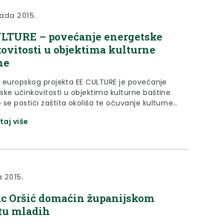
pada 2015.
LTURE – povećanje energetske
ovitosti u objektima kulturne
ne
lj europskog projekta EE CULTURE je povećanje
ske učinkovitosti u objektima kulturne baštine
se postići zaštita okoliša te očuvanje kulturne
 u prekograničnom području
taj više
a 2015.
c Oršić domaćin županijskom
tu mladih