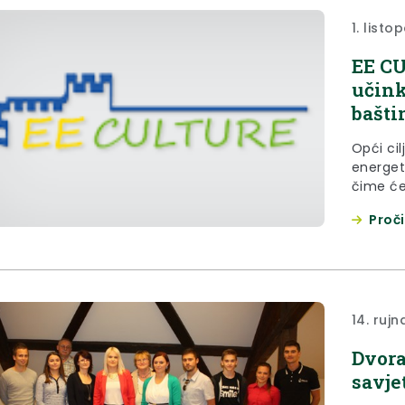
1. listo
EE CU
učink
bašti
Opći ci
energet
čime će 
baštine
Proči
14. rujn
Dvora
savje