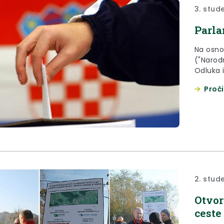
3. stud
Parla
Na osno
("Narodn
Odluka 
broj: U-
Proči
Izborno 
o određ
2. stud
Otvor
ceste