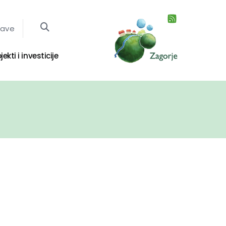
jave
jekti i investicije