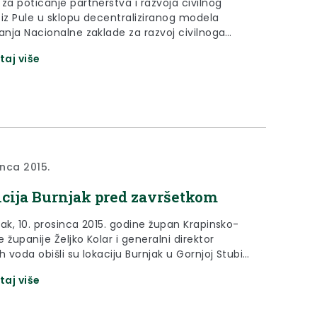
za poticanje partnerstva i razvoja civilnog
z Pule u sklopu decentraliziranog modela
ranja Nacionalne zaklade za razvoj civilnoga
je
taj više
 s ovogodišnjim korisnicima financijskih potpora
dine natječaje „Mali projekti u zajednici“ i
ke akcije: „Naš doprinos zajednici“. Među
ima sredstva su i projekti s područja Krapinsko-
 županije koje su prijavili Škola za umjetnost,
 grafiku i odjeću Zabok, Gornjostubička udruga
iet, i Udruga mladih Marija Bistrica. Škola i udruga
iet dobile su po 13 tisuća kuna, a bistrička
inca 2015.
mladih 11.176 kuna.
cija Burnjak pred završetkom
ak, 10. prosinca 2015. godine župan Krapinsko-
 županije Željko Kolar i generalni direktor
h voda obišli su lokaciju Burnjak u Gornjoj Stubici,
u tijeku završnih radovi na velikoj retenciji
taj više
j gotovo 10 milijuna kuna.