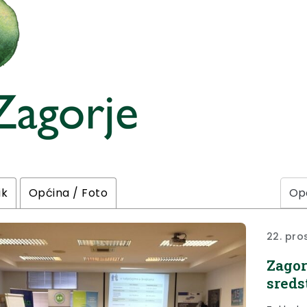
ik
Općina / Foto
22. pro
Zagor
sreds