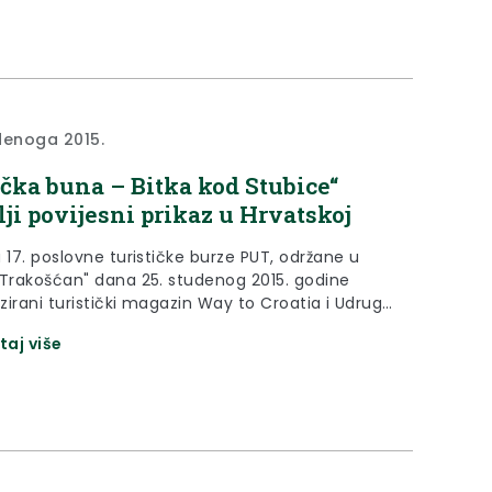
denoga 2015.
ačka buna – Bitka kod Stubice“
lji povijesni prikaz u Hrvatskoj
 17. poslovne turističke burze PUT, održane u
"Trakošćan" dana 25. studenog 2015. godine
izirani turistički magazin Way to Croatia i Udruga
h putničkih agencija tradicionalno su dodijelili
taj više
e nagrade Simply the best na nacionalnoj razini,
nim, srebrnim i brončanim znakom.