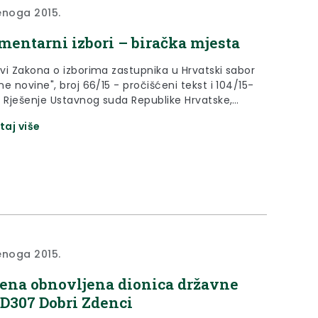
enoga 2015.
mentarni izbori – biračka mjesta
vi Zakona o izborima zastupnika u Hrvatski sabor
e novine", broj 66/15 - pročišćeni tekst i 104/15-
i Rješenje Ustavnog suda Republike Hrvatske,
I-1397/2015 od 24. rujna 2015., dalje: Zakon)
taj više
povjerenstvo III. izborne jedinice donosi Rješenja
ivanju biračkih mjesta
enoga 2015.
ena obnovljena dionica državne
 D307 Dobri Zdenci