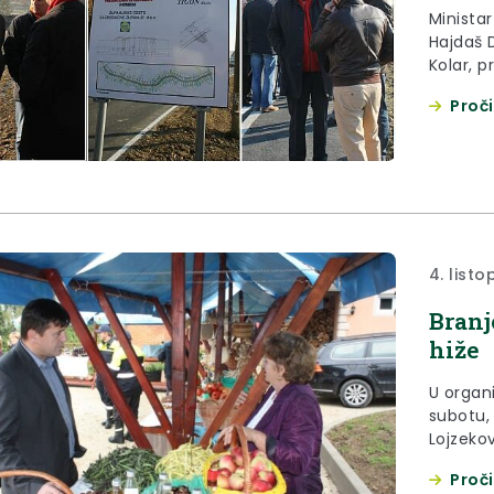
Minista
Hajdaš 
Kolar, p
načelni
Proči
su u po
državne ces
završeni
izgradn
4. list
Branj
hiže
U organi
subotu,
Lojzeko
kuruze i
Proči