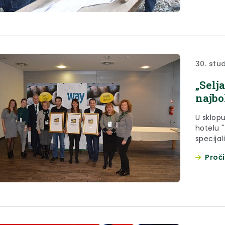
30. stu
„Selj
najbo
U sklopu
hotelu 
specijal
hrvatski
Proči
godišnj
sa zlat