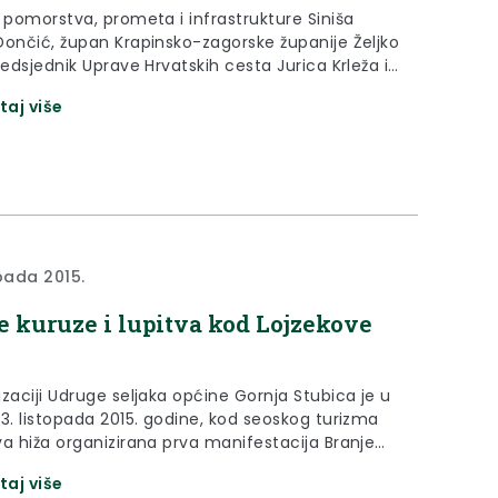
r pomorstva, prometa i infrastrukture Siniša
Dončić, župan Krapinsko-zagorske županije Željko
redsjednik Uprave Hrvatskih cesta Jurica Krleža i
k Općine Gornja Stubica Jasmin Krizmanić, obišli
taj više
nedjeljak, 02. studenog 2015. godine dionicu
te D307 na lokaciji Dobri Zdenci, gdje su
 radovi na sanaciji oborinske odvodnje i
je nogostupa.
opada 2015.
e kuruze i lupitva kod Lojzekove
zaciji Udruge seljaka općine Gornja Stubica je u
 3. listopada 2015. godine, kod seoskog turizma
va hiža organizirana prva manifestacija Branje
 lupitva
taj više