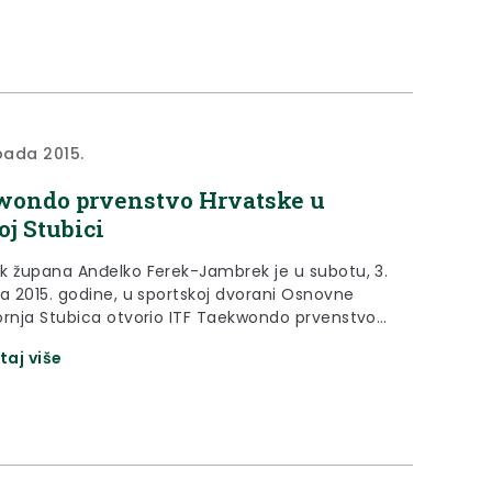
opada 2015.
wondo prvenstvo Hrvatske u
oj Stubici
k župana Anđelko Ferek-Jambrek je u subotu, 3.
da 2015. godine, u sportskoj dvorani Osnovne
ornja Stubica otvorio ITF Taekwondo prvenstvo
e
taj više