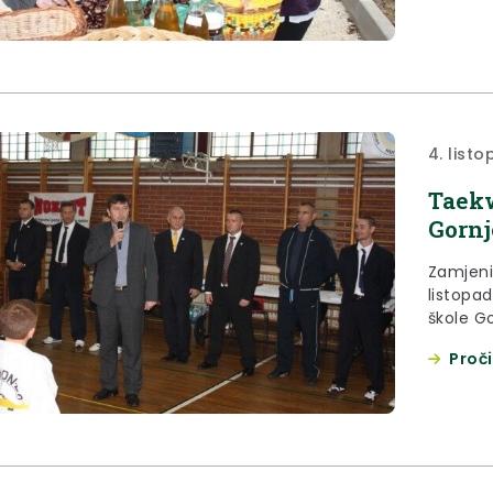
4. list
Taek
Gornj
Zamjeni
listopa
škole G
Hrvatsk
Proči