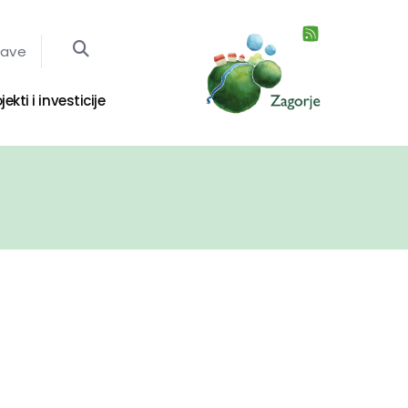
jave
jekti i investicije