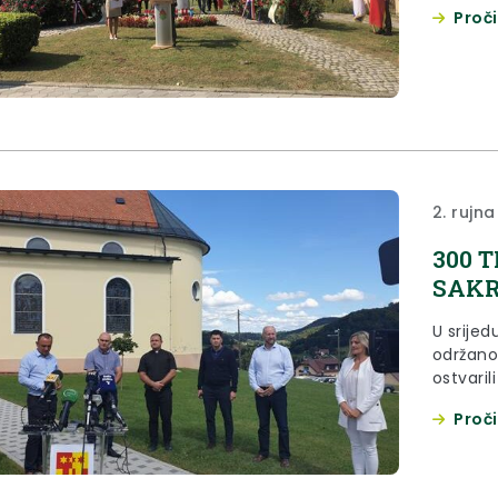
Stubici,
Proči
2. rujna
300 
SAKR
U srijed
održano
ostvari
poziva 
Proči
štete p
dobrima
zagorsk