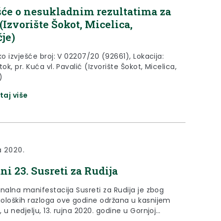
šće o nesukladnim rezultatima za
(Izvorište Šokot, Micelica,
je)
ko izvješće broj: V 02207/20 (92661), Lokacija:
tok, pr. Kuća vl. Pavalić (Izvorište Šokot, Micelica,
)
taj više
a 2020.
ni 23. Susreti za Rudija
onalna manifestacija Susreti za Rudija je zbog
oloških razloga ove godine održana u kasnijem
 u nedjelju, 13. rujna 2020. godine u Gornjoj