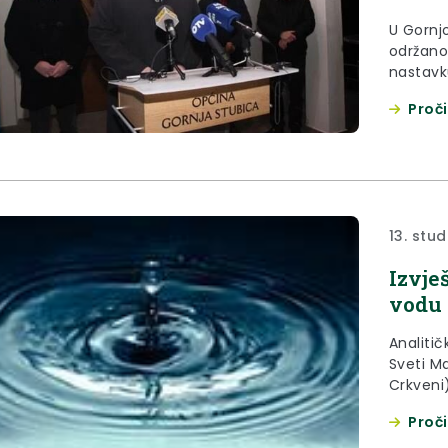
U Gornjo
održano
nastavk
Proči
13. stu
Izvje
vodu 
Analitič
Sveti Ma
Crkveni
Proči