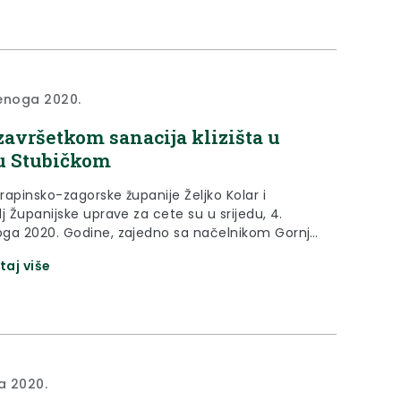
enoga 2020.
završetkom sanacija klizišta u
 Stubičkom
rapinsko-zagorske županije Željko Kolar i
j Županijske uprave za cete su u srijedu, 4.
ga 2020. Godine, zajedno sa načelnikom Gornje
 Jasminom Krizmanićem obišli radove na
taj više
 klizišta na županicjksoj cesti 2226 u Humu
om u Općini Gornja Stubica.
na 2020.