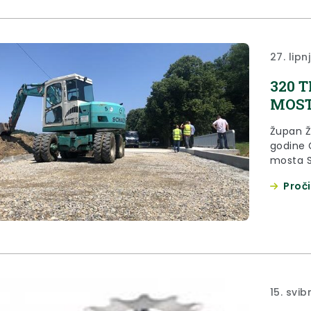
27. lipn
320 
MOST
Župan Že
godine 
mosta S
Proči
15. svib