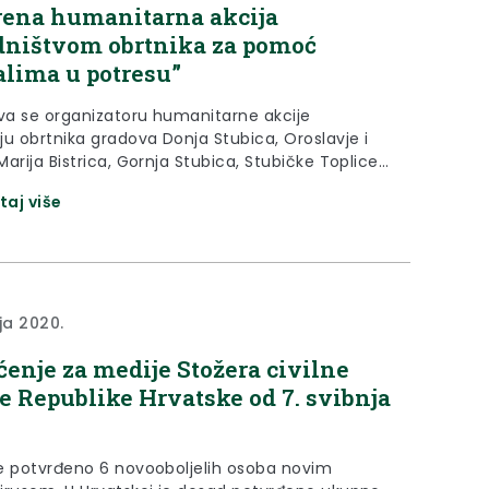
ena humanitarna akcija
dništvom obrtnika za pomoć
alima u potresu”
a se organizatoru humanitarne akcije
ju obrtnika gradova Donja Stubica, Oroslavje i
arija Bistrica, Gornja Stubica, Stubičke Toplice
nje humanitarne akcije pod nazivom
taj više
štvom obrtnika za pomoć stradalima u potresu.
ja 2020.
ćenje za medije Stožera civilne
te Republike Hrvatske od 7. svibnja
e potvrđeno 6 novooboljelih osoba novim