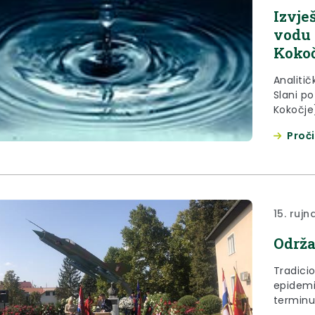
Izvje
vodu 
Kokoč
Analitič
Slani po
Kokočje
Proči
15. rujn
Održa
Tradici
epidemi
terminu,