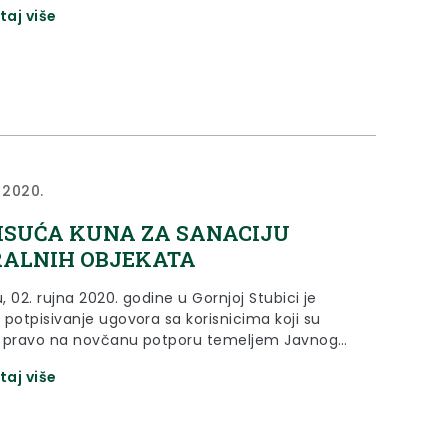
 23. godinu za redom.
taj više
 2020.
TISUĆA KUNA ZA SANACIJU
ALNIH OBJEKATA
u, 02. rujna 2020. godine u Gornjoj Stubici je
 potpisivanje ugovora sa korisnicima koji su
li pravo na novčanu potporu temeljem Javnog
Krapinsko – zagorske županije za hitnu sanaciju
taj više
rouzročene potresom na nepokretnim kulturnim
 - sakralnim objektima na području Krapinsko –
e županije.