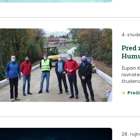
4. stud
Pred 
Humu
Župan K
ravnatel
Studeno
Stubice
Proči
sanaciji
Stubičk
28. ruj