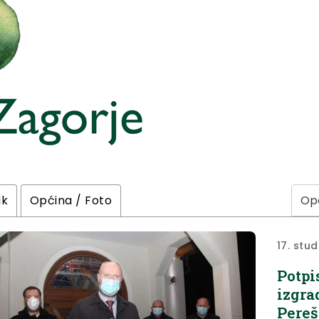
ik
Općina / Foto
17. stu
Potpi
izgra
Pereš