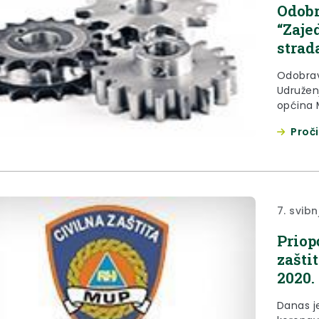
Odobr
“Zaje
strad
Odobrav
Udružen
općina M
provođe
Proči
Zajedni
7. svibn
Priop
zašti
2020.
Danas j