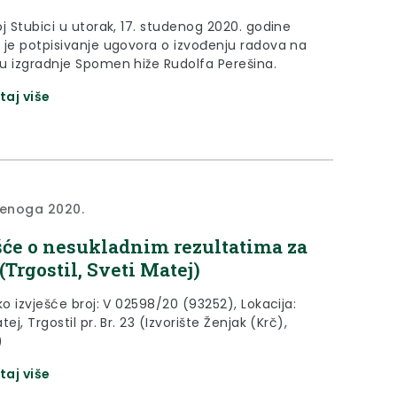
j Stubici u utorak, 17. studenog 2020. godine
 je potpisivanje ugovora o izvođenju radova na
u izgradnje Spomen hiže Rudolfa Perešina.
taj više
denoga 2020.
šće o nesukladnim rezultatima za
(Trgostil, Sveti Matej)
ko izvješće broj: V 02598/20 (93252), Lokacija:
tej, Trgostil pr. Br. 23 (Izvorište Ženjak (Krč),
)
taj više