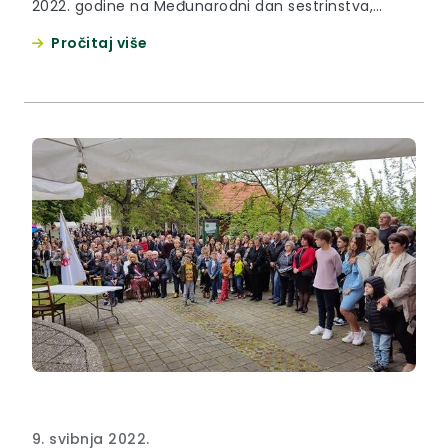
2022. godine na Međunarodni dan sestrinstva,
održana je primopredaja dva nova vozila za Dom
Pročitaj više
zdravlja KZŽ te je nakon toga u prostorijama
Bolnice održan i okrugli stol Sestrinstvo jučer,
danas, sutra..
9. svibnja 2022.