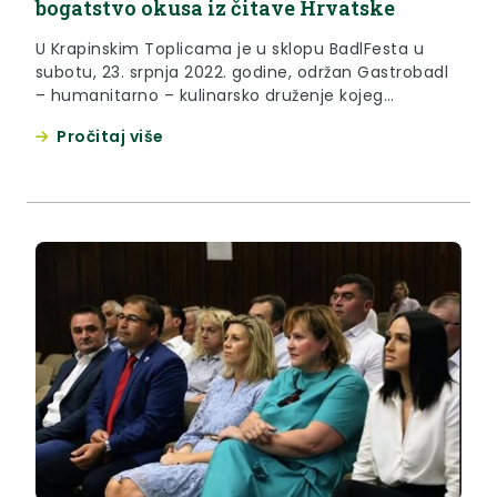
bogatstvo okusa iz čitave Hrvatske
U Krapinskim Toplicama je u sklopu BadlFesta u
subotu, 23. srpnja 2022. godine, održan Gastrobadl
– humanitarno – kulinarsko druženje kojeg
organizira Udruženje obrtnika Krapinske Toplice i
Pročitaj više
Društvo naša djeca.