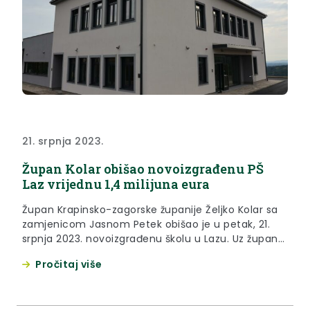
21. srpnja 2023.
Župan Kolar obišao novoizgrađenu PŠ
Laz vrijednu 1,4 milijuna eura
Župan Krapinsko-zagorske županije Željko Kolar sa
zamjenicom Jasnom Petek obišao je u petak, 21.
srpnja 2023. novoizgrađenu školu u Lazu. Uz župana,
obilasku su prisustvovali načelnik Općine Marija
Pročitaj više
Bistrica Josip Milički i predsjednik Općinskog vijeća
Teodor Švaljek, ravnatelj Osnovne škole Marija
Bistrica Dominik Karajić i njegov zamjenik Marinko