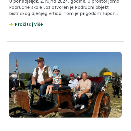
U ponedjeljak, 2. rujna 2024. godine, u prostorijama
Područne škole Laz otvoren je Područni objekt
bistričkog dječjeg vrtića. Tom je prigodom župan
Željko Kolar naglasio kako su upravo takvi projekti
Pročitaj više
razlog zbog kojeg je Krapinsko-zagorska županija
među prvima proglašena prijateljicom djece. “Iako
mi kao Županija nemamo zakonskih ovlasti za
dječje vrtiće, imamo ljudskih i moralnih....