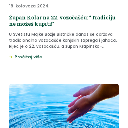
18. kolovoza 2024.
Župan Kolar na 22. vozočašću: “Tradiciju
ne možeš kupiti!”
U Svetištu Majke Božje Bistričke danas se održava
tradicionalno vozočašće konjskih zaprega i jahača.
Riječ je o 22. vozočašću, a župan Krapinsko-
zagorske županije Željko Kolar tom je prilikom
Pročitaj više
naglasio kako je riječ o manifestaciji koja je
neizbježna u kalendaru Županije, a najvažnija je
odlika čuvanje tradicije. „Ljudi kažu da se novcem
može kupiti sve, ali...