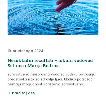
19. studenoga 2024.
Nesukladni rezultati – lokani vodovod
Selnica i Marija Bistrica
Zdravstveno neispravna voda za ljudsku potrošnju
predstavlja rizik za zdravlje ljudi. Ukoliko potrošači
nemaju mogućnost korištenja zdravstveno
ispravne vode, kod mikrobiološkog onečišćenja
Pročitaj više
preporuča se mjera prokuhavanja vode prije
upotrebe. Za više informacija molimo obratite se
Zavodu za javno zdravstvo Krapinsko-zagorske