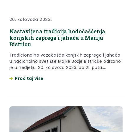
20. kolovoza 2023.
Nastavljena tradicija hodočašćenja
konjskih zaprega i jahača u Mariju
Bistricu
Tradicionalno vozočašće konjskih zaprega i jahača
u Nacionalno svetište Majke Božje Bistričke održano
je u nedjelju, 20. kolovoza 2023. po 21. puta.
Okupljanje je započelo u ranim jutarnjim satima
Pročitaj više
kod željezničke stanice u Zlatar Bistrici, odakle su
vozočasnici krenuli prema marijabistričkom
svetištu. Uz sedamdesetak zaprega i stotinjak
jahača koji su stigli iz čitave Hrvatske, Mađarske,...