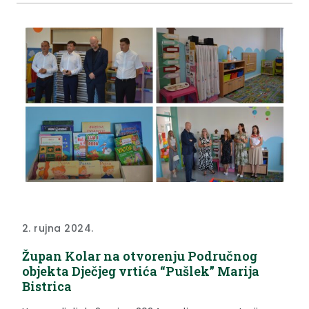
županije, Odjelu za ekologiju. Analitičko izvješće
broj: V 02931/24 (116117) Lokacija: Selnica, privatna
kuća vl....
2. rujna 2024.
Župan Kolar na otvorenju Područnog
objekta Dječjeg vrtića “Pušlek” Marija
Bistrica