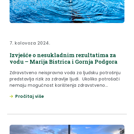
7. kolovoza 2024.
Izvješće o nesukladnim rezultatima za
vodu – Marija Bistrica i Gornja Podgora
Zdravstveno neispravna voda za ljudsku potrošnju
predstavlja rizik za zdravlje ljudi. Ukoliko potrošači
nemaju mogućnost korištenja zdravstveno
ispravne vode, kod mikrobiološkog onečišćenja
Pročitaj više
preporuča se mjera prokuhavanja vode prije
upotrebe. Za više informacija molimo obratite se
Zavodu za javno zdravstvo Krapinsko-zagorske
županije, Odjelu za ekologiju. Analitičko izvješće
broj: V 01721/24 (114038) Lokacija: Marija Bistrica, Laz
Stubički,...