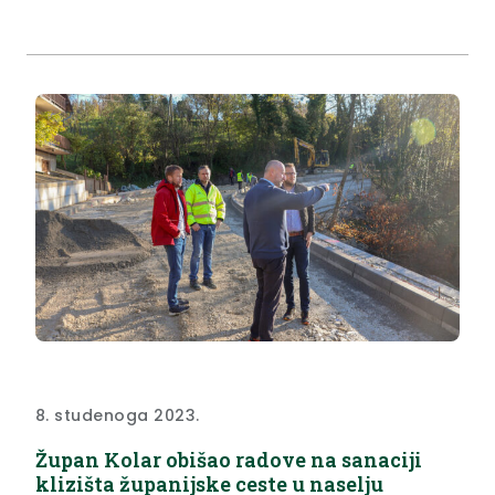
građana i osviještenosti o prisutnosti nasilja nad
ženama, ali i obiteljskog nasilja općenito.
Zamjenica župana Jasna Petek...
8. studenoga 2023.
Župan Kolar obišao radove na sanaciji
klizišta županijske ceste u naselju