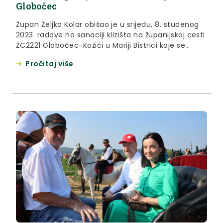
Globočec
Župan Željko Kolar obišao je u srijedu, 8. studenog
2023. radove na sanaciji klizišta na županijskoj cesti
ŽC2221 Globočec-Kožići u Mariji Bistrici koje se
aktiviralo u svibnju ove godine nakon obilnih
Pročitaj više
padalina. Ugovorena vrijednost radova je 237.715,00
eura, radove izvodi tvrtka Završni radovi Krešo iz
Krapinskih Toplica, dok je izvršitelj stručnog nadzora
tvrtka JAM-ING d.o.o....