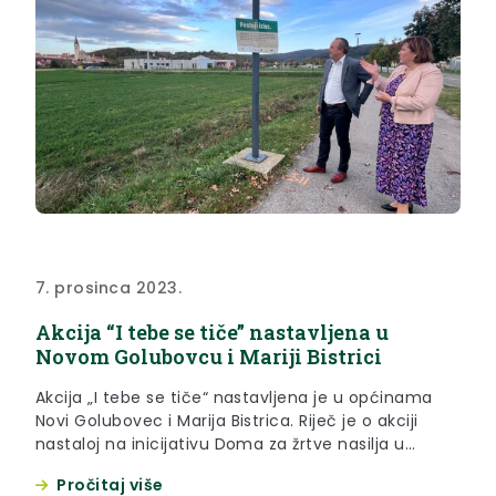
7. prosinca 2023.
Akcija “I tebe se tiče” nastavljena u
Novom Golubovcu i Mariji Bistrici
Akcija „I tebe se tiče“ nastavljena je u općinama
Novi Golubovec i Marija Bistrica. Riječ je o akciji
nastaloj na inicijativu Doma za žrtve nasilja u
obitelji „Novi početak“ i uz podršku Krapinsko-
Pročitaj više
zagorske županije, s ciljem jačanja senzibiliteta