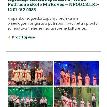
Područne škole Mirkovec – NPOO.C3.1.R1-
I2.01-V2.0083
Krapinsko-zagorska županija projektnim
prijedlogom osigurava potreban i kvalitetan prostor
za nastavu tjelesne i zdravstvene kulture te
prelazak na jednosmjensku nastavu u jednoj od
Pročitaj više
većih područnih škola s prostora županije. Osim
prelaska na jednosmjensku nastavu, izgradnjom
adekvatne infrastrukture ujedno se omogućuje
redovito i kvalitetno bavljenje tjelesnom aktivnošću
tijekom cijele godine i potiče pozitivan odnos
prema sportu...