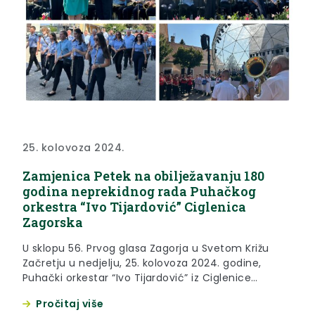
25. kolovoza 2024.
Zamjenica Petek na obilježavanju 180
godina neprekidnog rada Puhačkog
orkestra “Ivo Tijardović” Ciglenica
Zagorska
U sklopu 56. Prvog glasa Zagorja u Svetom Križu
Začretju u nedjelju, 25. kolovoza 2024. godine,
Puhački orkestar “Ivo Tijardović” iz Ciglenice
Zagorske velikim je koncertom proslavio 180 godina
Pročitaj više
neprekidnog rada i djelovanja. Tom je prigodom