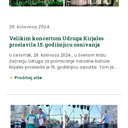
29. kolovoza 2024.
Velikim koncertom Udruga Kirjales
proslavila 15. godišnjicu osnivanja
U četvrtak, 29. kolovoza 2024., u Svetom Križu
Začretju Udruga za promicanje narodne kulture
Kirjales proslavila je 15. godišnjicu osnutka. Tom je
prigodom zamjenica župana Jasna Petek
Pročitaj više
članicama Udruge uručila prigodnu zahvalnicu i
čestitala na obljetnici i promociji hrvatske, ali
primarno zagorske tradicije. “Pratim vas od samih
početaka i ponosna sam na vaših prvih 15...