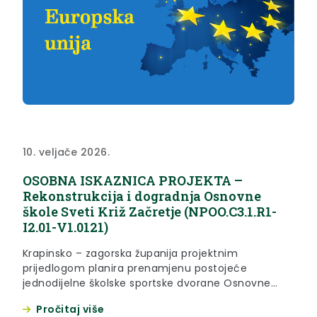
10. veljače 2026.
OSOBNA ISKAZNICA PROJEKTA –
Rekonstrukcija i dogradnja Osnovne
škole Sveti Križ Začretje (NPOO.C3.1.R1-
I2.01-V1.0121)
Krapinsko – zagorska županija projektnim
prijedlogom planira prenamjenu postojeće
jednodijelne školske sportske dvorane Osnovne
škole Sveti Križ Začretje u nove 3 učionice s
Pročitaj više
pratećim sadržajem, rekonstrukciju kuhinje u