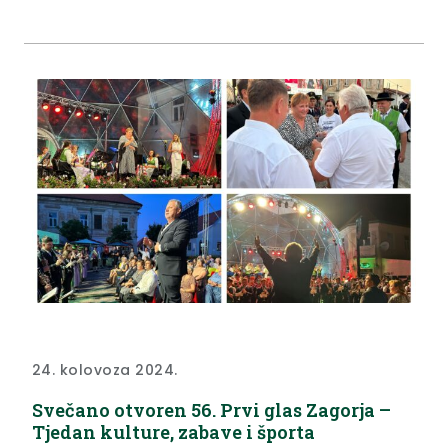
zamjenica župana Krapinsko-zagorske županije
Jasna Petek uručila predsjedniku Puhačkog
orkestra Vladimiru Profeti zahvalnicu povodom 180.
godišnje postojanja i neprestanog...
24. kolovoza 2024.
Svečano otvoren 56. Prvi glas Zagorja –
Tjedan kulture, zabave i športa