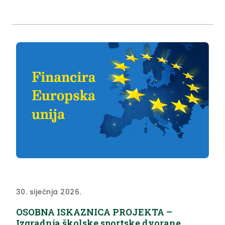
postojećem dijelu građevine škole te dogradnju
dvodijelne školske sportske dvorane. Predmetnim
zahvatom u prostoru osigurat će se infrastrukturni
uvjeti za prelazak škole u jednu smjenu te
osigurati...
30. siječnja 2026.
OSOBNA ISKAZNICA PROJEKTA –
Izgradnja školske sportske dvorane