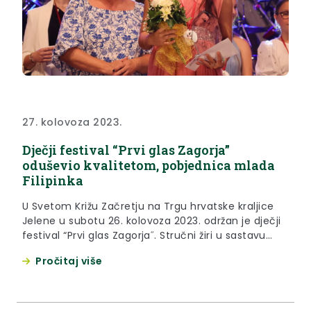
27. kolovoza 2023.
Dječji festival “Prvi glas Zagorja”
oduševio kvalitetom, pobjednica mlada
Filipinka
U Svetom Križu Začretju na Trgu hrvatske kraljice
Jelene u subotu 26. kolovoza 2023. održan je dječji
festival “Prvi glas Zagorja˝. Stručni žiri u sastavu
sopranistice i profesorice solo pjevanja Valentine
Pročitaj više
Mekovec Gabud, pijanista Matije Krznara i stručne
voditeljice Festivala Martine Jakuš odabrao je
pobjednike u dvije kategorije pa je tako u kategoriji
djece od...