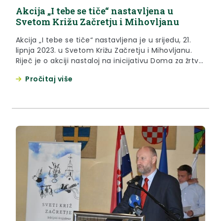
Akcija „I tebe se tiče“ nastavljena u
Svetom Križu Začretju i Mihovljanu
Akcija „I tebe se tiče“ nastavljena je u srijedu, 21.
lipnja 2023. u Svetom Križu Začretju i Mihovljanu.
Riječ je o akciji nastaloj na inicijativu Doma za žrtve
nasilja u obitelji „Novi početak“ i uz podršku
Pročitaj više
Krapinsko-zagorske županije, s ciljem jačanja
senzibiliteta građana i osviještenosti o prisutnosti
nasilja nad ženama, ali i obiteljskog nasilja
općenito....