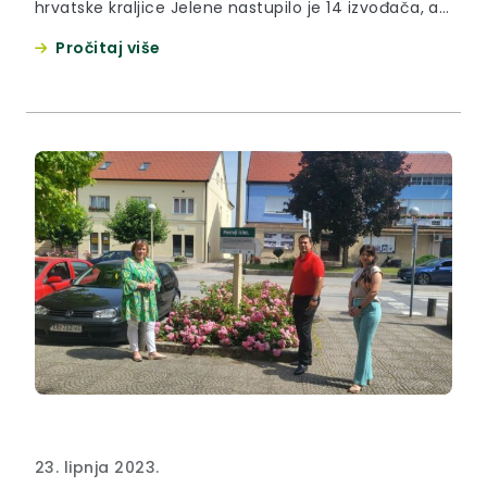
hrvatske kraljice Jelene nastupilo je 14 izvođača, a
pobjedu je odnijela Lucija Pavlović Nagradu joj je
Pročitaj više
uručio župan Krapinsko-zagorske županije Željko
Kolar, koji joj je čestitao na pobjedi. “Ovo je možda i
najjače izdanje festivala “Prvi glas Zagorja”...
23. lipnja 2023.