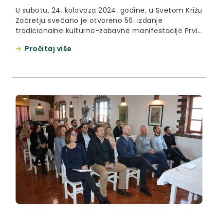
U subotu, 24. kolovoza 2024. godine, u Svetom Križu
Začretju svečano je otvoreno 56. izdanje
tradicionalne kulturno-zabavne manifestacije Prvi
glas Zagorja. Manifestaciju je otvorila zamjenica
Pročitaj više
župana Jasna Petek koja je zahvalila Općini,
Turističkoj zajednici, Udruzi za kulturu, zabavu i
šport Sveti Križ Začretje, ali i svim ostalim
udrugama i pojedincima na uspješnoj organizaciji
još jednog...