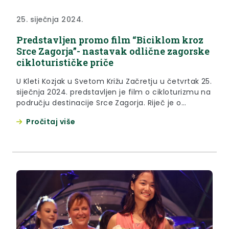
25. siječnja 2024.
Predstavljen promo film “Biciklom kroz
Srce Zagorja”- nastavak odlične zagorske
cikloturističke priče
U Kleti Kozjak u Svetom Križu Začretju u četvrtak 25.
siječnja 2024. predstavljen je film o cikloturizmu na
području destinacije Srce Zagorja. Riječ je o
promotivnom spotu koji je nastao u sklopu projekta
Pročitaj više
“Označavanje biciklističkih ruta” koji je Turistička
zajednica područja Srce Zagorja provela tijekom
2023. godine, a koji je dio krovnog projekta Zagorje
Outdoor...