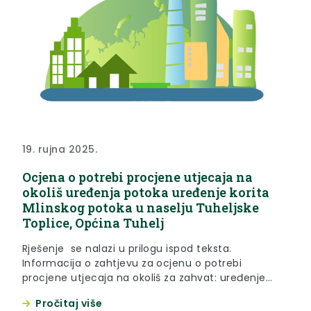
19. rujna 2025.
Ocjena o potrebi procjene utjecaja na
okoliš uređenja potoka uređenje korita
Mlinskog potoka u naselju Tuheljske
Toplice, Općina Tuhelj
Rješenje se nalazi u prilogu ispod teksta.
Informacija o zahtjevu za ocjenu o potrebi
procjene utjecaja na okoliš za zahvat: uređenje
korita Mlinskog potoka od stac. km 0+000,00 do
Pročitaj više
stac. km 0+438,00 u naselju Tuheljske Toplice,