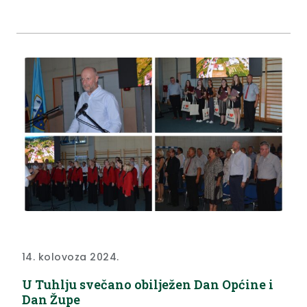
Općina Tuhelj Namjeravani zahvat u okolišu je
uređenje korita Mlinskog potoka. Lokacija zahvata
nalazi se na području naselja Tuheljske...
14. kolovoza 2024.
U Tuhlju svečano obilježen Dan Općine i
Dan Župe