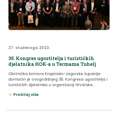
27. studenoga 2023.
35. Kongres ugostitelja i turističkih
djelatnika HOK-a u Termama Tuhelj
Obrtnička komora Krapinsko-zagorske županije
domaćin je ovogodišnjeg 35. Kongresa ugostitelja i
turističkih djelatnika u organizaciji Hrvatske
obrtničke komore, najbrojnijeg domaćeg stručnog
Pročitaj više
skupa ugostitelja i turističkih djelatnika, koji se od
26. do 28. studenog 2023. održava u Hotelu Well u
Termama Tuhelj. Na kongresu je u ponedjeljak, 27.
studenog 2023. sudjelovao i župan Željko Kolar,