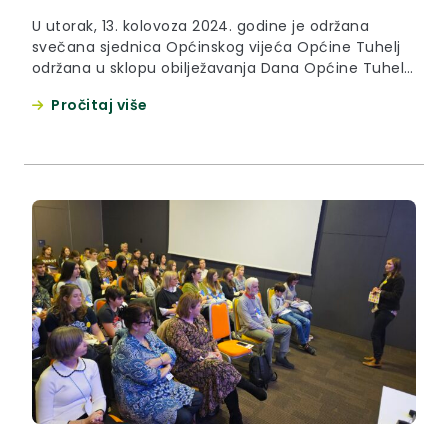
U utorak, 13. kolovoza 2024. godine je održana
svečana sjednica Općinskog vijeća Općine Tuhelj
održana u sklopu obilježavanja Dana Općine Tuhelj i
Dana Župe Uznesenja Blažene Djevice Marije u
Pročitaj više
prostoru Osnovne škole Lijepa naša u Tuhelju.
Svečanoj je sjednici prisustvovao i župan
Krapinsko-zagorske županije Željko Kolar zajedno sa
zamjenicom župana Krapinsko-zagorske županije
Jasnom Petek. “Čestitke...