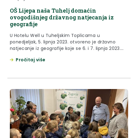
OŠ Lijepa naša Tuhelj domaćin
ovogodišnjeg državnog natjecanja iz
geografije
U Hotelu Well u Tuheljskim Toplicama u
ponedjeljak, 5. lipnja 2023. otvoreno je državno
natjecanje iz geografije koje se 6. i 7. lipnja 2023.
odvija u OŠ Lijepa naša Tuhelj. OŠ Lijepa naša
Pročitaj više
Tuhelj domaćin je ovogodišnjeg državnog
natjecanja iz geografije, na koje je pozvano 139
natjecatelja, učenika osnovnih i srednjih škola koji
će se...