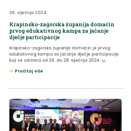
26. siječnja 2024.
Krapinsko-zagorska županija domaćin
prvog edukativnog kampa za jačanje
dječje participacije
Krapinsko-zagorska županija domaćin je prvog
edukativnog kampa za jačanje dječje participacije
koji se održava od 26. do 28. siječnja 2024. u
Termama Tuhelj. Kamp se organizira u sklopu
Pročitaj više
projekta “Utjecaj, a ne ukras”, koji provodi Savez
društava „Naša djeca“ Hrvatske u suradnji s
Hrvatskom zajednicom županija te uz financijsku
podršku Europske unije i Ureda za...