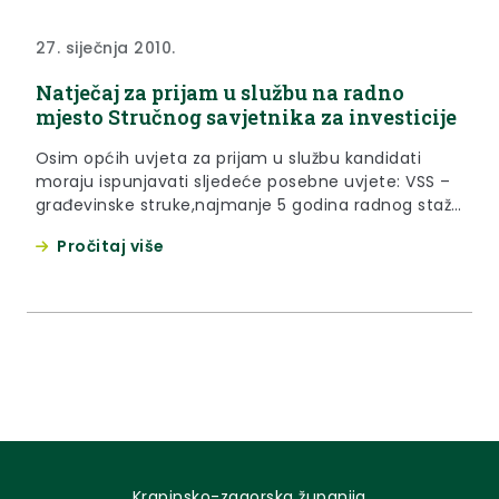
27. siječnja 2010.
Natječaj za prijam u službu na radno
mjesto Stručnog savjetnika za investicije
Osim općih uvjeta za prijam u službu kandidati
moraju ispunjavati sljedeće posebne uvjete: VSS –
građevinske struke,najmanje 5 godina radnog staža
u struci,položen državni stručni ispit i znanje rada
Pročitaj više
na osobnom računalu.
Krapinsko-zagorska županija