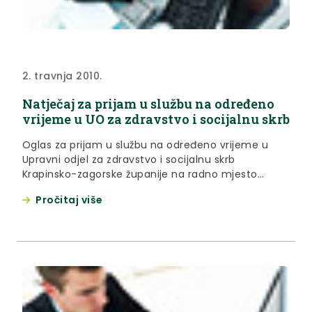
2. travnja 2010.
Natječaj za prijam u službu na određeno
vrijeme u UO za zdravstvo i socijalnu skrb
Oglas za prijam u službu na određeno vrijeme u
Upravni odjel za zdravstvo i socijalnu skrb
Krapinsko-zagorske županije na radno mjesto
STRUČNOG SURADNIKA ZA SOCIJALNU SKRB - 1
Pročitaj više
izvršitelj na određeno vrijeme radi zamjene duže
vrijeme odsutne službenice