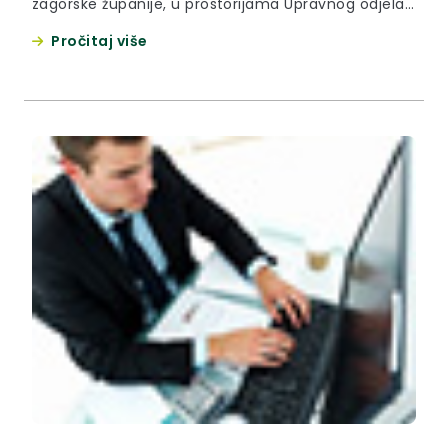
zagorske županije, u prostorijama Upravnog odjela
za zaštitu okoliša, soba broj 36, Magistratska 1,
Pročitaj više
Krapina održati će se postupak provjere znanja i
sposobnosti kandidata za obavljanje poslova
radnog mjesta stručnog savjetnika za investicije.