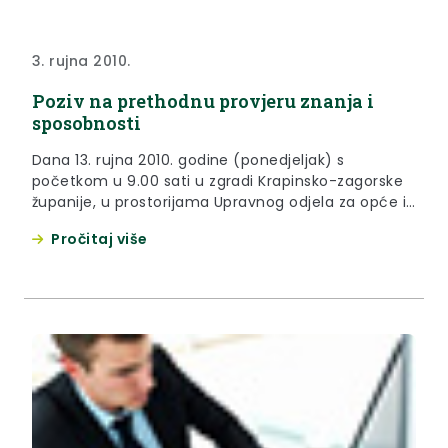
3. rujna 2010.
Poziv na prethodnu provjeru znanja i
sposobnosti
Dana 13. rujna 2010. godine (ponedjeljak) s
početkom u 9.00 sati u zgradi Krapinsko-zagorske
županije, u prostorijama Upravnog odjela za opće i
zajedničke poslove, u Krapini, Magistratska 1, održati
Pročitaj više
će se postupak provjere znanja i sposobnosti
kandidata za imenovanje pročelnika/ica.