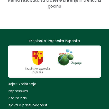
Nema rezultata za tražene kriterije ili trenutnu
godinu
Krapinsko-zagorska županija
Uvjeti korištenja
Impressum
Pitajte nas
Izjava o pristupačnosti