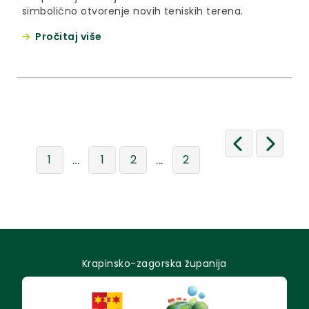
simbolično otvorenje novih teniskih terena.
Pročitaj više
...
...
1
1
2
2
Krapinsko-zagorska županija