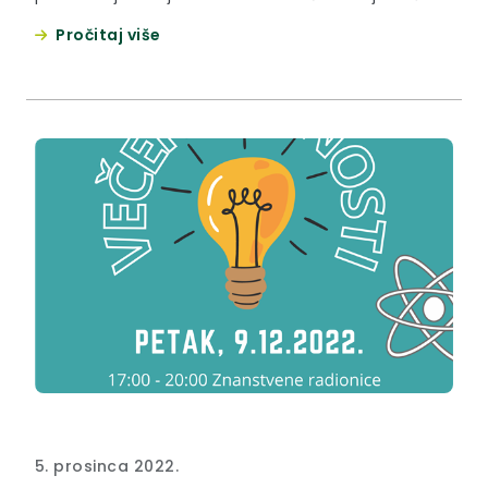
krenuli Grad Pregrada i Krapinsko – zagorska
Pročitaj više
županija, otkupivši kuću i okolno zemljište.
5. prosinca 2022.