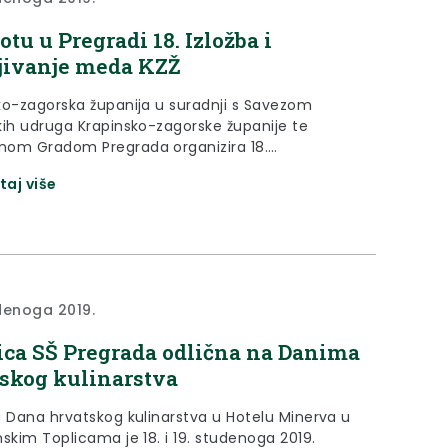
otu u Pregradi 18. Izložba i
jivanje meda KZŽ
ko-zagorska županija u suradnji s Savezom
kih udruga Krapinsko-zagorske županije te
om Gradom Pregrada organizira 18.
vanje i izložbu meda Krapinsko-zagorske županije,
taj više
 biti održana u subotu, 30. studenoga 2019.
u sportskoj dvorani Srednje škole Pregrada.
denoga 2019.
ca SŠ Pregrada odlična na Danima
skog kulinarstva
u Dana hrvatskog kulinarstva u Hotelu Minerva u
skim Toplicama je 18. i 19. studenoga 2019.