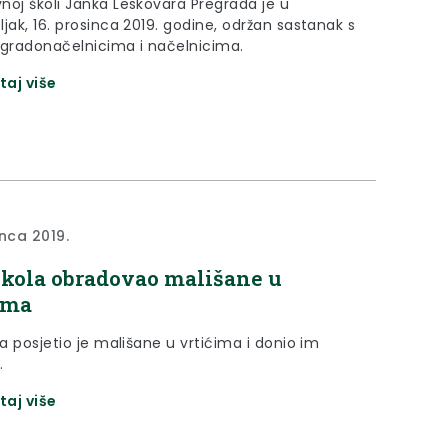
noj školi Janka Leskovara Pregrada je u
k, 16. prosinca 2019. godine, održan sastanak s
 gradonačelnicima i načelnicima.
taj više
inca 2019.
ikola obradovao mališane u
ima
la posjetio je mališane u vrtićima i donio im
.
taj više