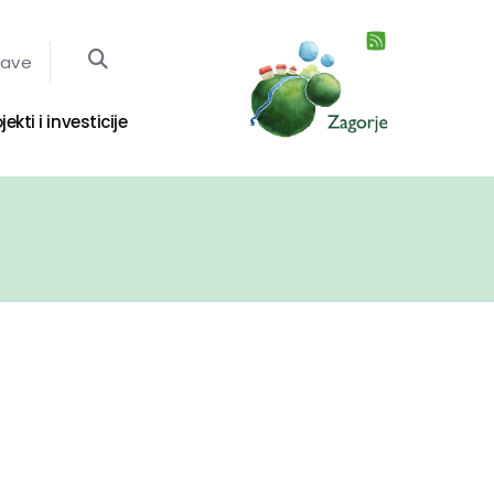
jave
jekti i investicije