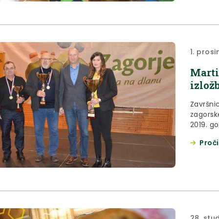
1. prosi
Marti
izlož
Završnic
zagorsk
2019. go
Proči
28. stu