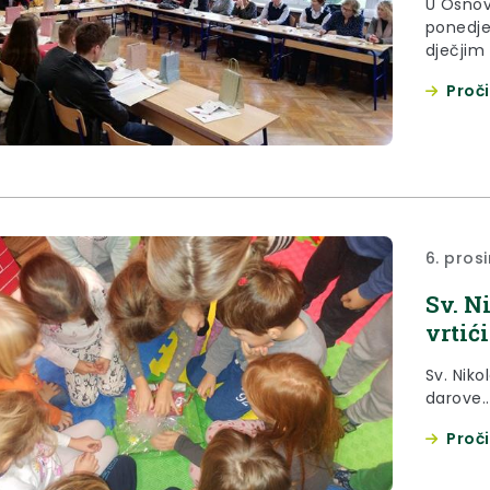
U Osnov
ponedjelja
dječjim
Proči
6. pros
Sv. N
vrtić
Sv. Niko
darove..
Proči