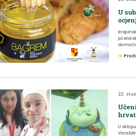
U sub
ocjen
Krapins
pčelars
domaćin
Ocjenji
Proči
koja će
godine, 
22. stu
Učeni
hrvat
U sklop
Varaždin