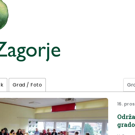
ik
Grad / Foto
16. pro
Održa
grado