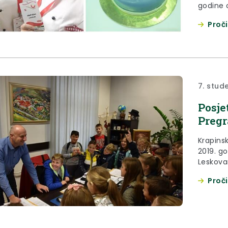
godine 
iz smje
Proči
odličan 
Pregrad
7. stud
Posje
Pregr
Krapins
2019. go
Leskova
Proči