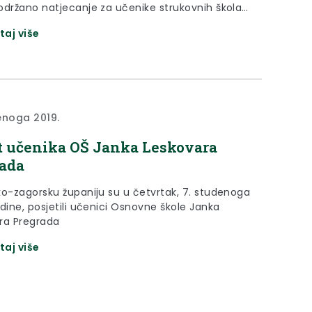
održano natjecanje za učenike strukovnih škola
rova kuharstva i slastičarstva na kojem su
taj više
rezultat postigle i učenice Srednje škole
a.
enoga 2019.
t učenika OŠ Janka Leskovara
ada
ko-zagorsku županiju su u četvrtak, 7. studenoga
dine, posjetili učenici Osnovne škole Janka
ra Pregrada
taj više