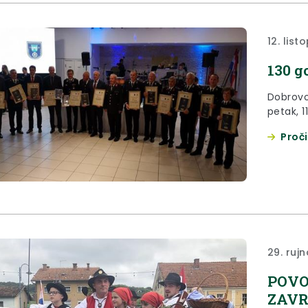
12. list
130 g
Dobrovo
Proči
29. rujn
POVO
ZAVR