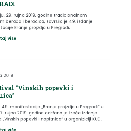
RADI
ju, 29. rujna 2019. godine tradicionalnom
 berača i beračica, završilo je 49. izdanje
acije Branje grojzdja u Pregradi.
taj više
a 2019.
stival “Vinskih popevki i
nica”
 49. manifestacije „Branje grojzdja u Pregradi“ u
7. rujna 2019. godine održano je treće izdanje
a „Vinskih popevki i napitnica“ u organiziciji KUD-
ada.
taj više