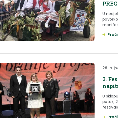
PREG
U nedjel
povorkom
manifest
Proči
28. rujn
3. Fe
napit
U sklopu
petak, 2
festival
a Pregr
Proči