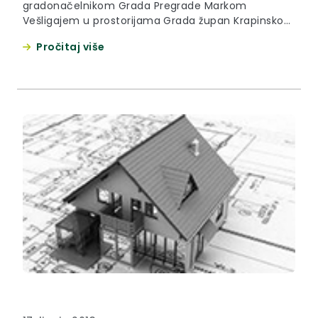
gradonačelnikom Grada Pregrade Markom
Vešligajem u prostorijama Grada župan Krapinsko-
zagorske županije upoznao se sa situacijom u
Pročitaj više
proračunu, problemima s kojima se gradska uprava
susreće te nekim od planiranih projekata.