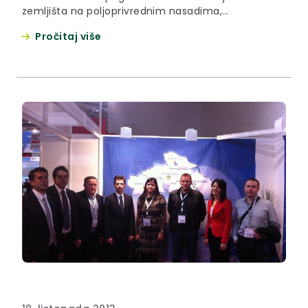
zemljišta na poljoprivrednim nasadima,
poljoprivrednom i građevinskom zemljištu te za
Pročitaj više
sanaciju stambeno –građevinskih objekata, u
ukupnom iznosu od 2. 277.245,00 kuna.