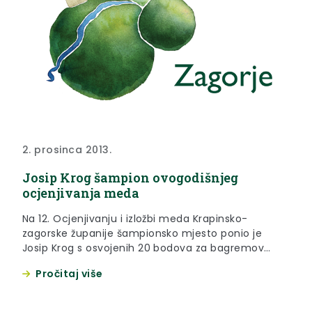
2. prosinca 2013.
Josip Krog šampion ovogodišnjeg
ocjenjivanja meda
Na 12. Ocjenjivanju i izložbi meda Krapinsko-
zagorske županije šampionsko mjesto ponio je
Josip Krog s osvojenih 20 bodova za bagremov
med. Drugo mjesto osvojio je Denis Galina, dok je
Pročitaj više
na trećem mjestu Petar Bračević, obojica s
osvojenim nagradama za bagremov med.