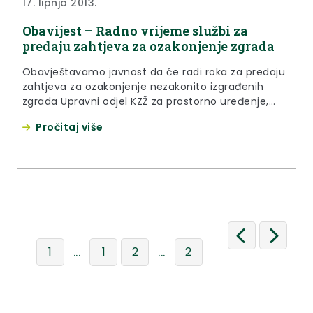
17. lipnja 2013.
Obavijest – Radno vrijeme službi za
predaju zahtjeva za ozakonjenje zgrada
Obavještavamo javnost da će radi roka za predaju
zahtjeva za ozakonjenje nezakonito izgrađenih
zgrada Upravni odjel KZŽ za prostorno uređenje,
gradnju i zaštitu okoliša, uredi u Krapini, Pregradi,
Pročitaj više
Klanjcu, Donjoj Stubici, Zaboku i Zlataru dana 26.,
27., 28. i 29. lipnja 2013. raditi od 7,00 do 20,00 sati,
a 30. lipnja 2013. od 7,00 do 15,00 sati.
...
...
1
1
2
2