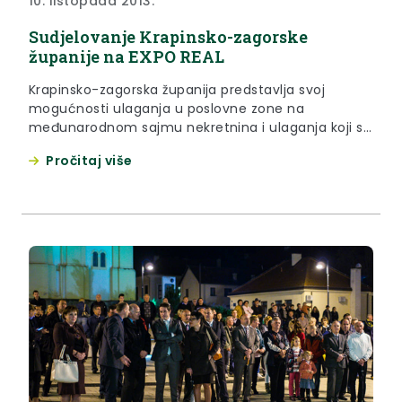
10. listopada 2013.
Sudjelovanje Krapinsko-zagorske
županije na EXPO REAL
Krapinsko-zagorska županija predstavlja svoj
mogućnosti ulaganja u poslovne zone na
međunarodnom sajmu nekretnina i ulaganja koji se
održava u Münchenu od 7. listopada do 9. listopada
Pročitaj više
2013. godine. U organizaciji zajedno sa
Varaždinskom županijom, Krapinsko- zagorska
županija promovira svoje atraktivne lokacije za
ulagače: poslovnu zonu Zabok, Krapinu (2 lokacije),
Sveti Križ Začretje, Pregradu, Radoboj, Zlatar
Bistricu, Konjščinu (3 lokacije), Oroslavje,
Kumrovec, Klanjec i Krapinske Toplice.