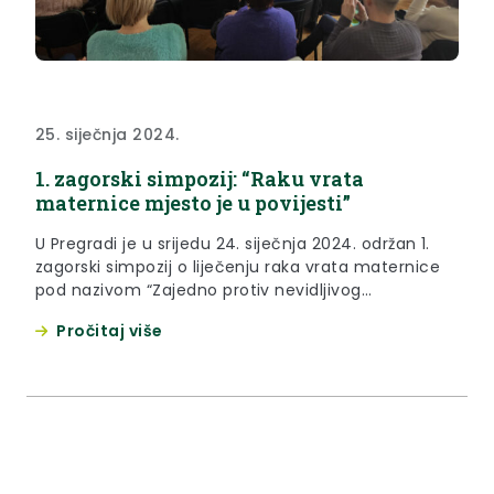
25. siječnja 2024.
1. zagorski simpozij: “Raku vrata
maternice mjesto je u povijesti”
U Pregradi je u srijedu 24. siječnja 2024. održan 1.
zagorski simpozij o liječenju raka vrata maternice
pod nazivom “Zajedno protiv nevidljivog
neprijatelja: raku vrata maternice mjesto je u
Pročitaj više
povijesti” s ciljem podizanja svijesti o ovoj važnoj
zdravstvenoj temi. Simpozij je okupio osam
stručnjaka izlagača i 60-ak zdravstvenih djelatnika
s područja Krapinsko-zagorske županije.
Organizatori simpozija...