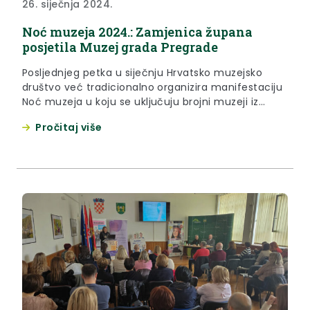
26. siječnja 2024.
Noć muzeja 2024.: Zamjenica župana
posjetila Muzej grada Pregrade
Posljednjeg petka u siječnju Hrvatsko muzejsko
društvo već tradicionalno organizira manifestaciju
Noć muzeja u koju se uključuju brojni muzeji iz
cijele Hrvatske. Ovogodišnja Noć muzeja održava se
Pročitaj više
po 19. puta i to s temom “Muzeji i nova publika”, a iz
Krapinsko-zagorske županije u manifestaciju su se
svojim programom uključili su Galerija izvorne
umjetnosti Zlatar, Gradska...