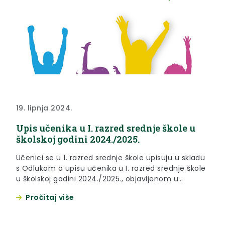
19. lipnja 2024.
Upis učenika u I. razred srednje škole u
školskoj godini 2024./2025.
Učenici se u 1. razred srednje škole upisuju u skladu
s Odlukom o upisu učenika u I. razred srednje škole
u školskoj godini 2024./2025., objavljenom u
Narodnim novinama broj 60/24., te odredbama
Pročitaj više
Pravilnika o elementima i kriterijima za izbor
kandidata za upis u I. razred srednje škole
(“Narodne novine”, broj 49/15., 109/16., 47/17. i