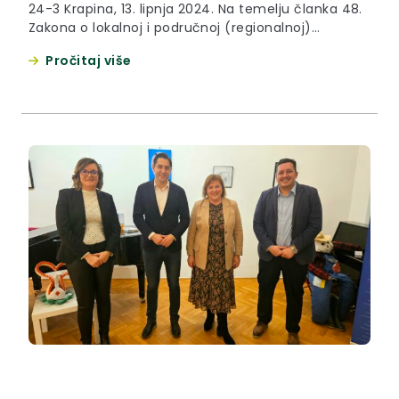
24-3 Krapina, 13. lipnja 2024. Na temelju članka 48.
Zakona o lokalnoj i područnoj (regionalnoj)
samoupravi («Narodne novine» broj 33/01., 60/01.,
Pročitaj više
129/05., 109/07., 125/08., 150/11., 144/12.,19/13., 137/15.,
123/17., 98/19. i 144/20.), članka 23. Zakona o
ublažavanju i uklanjanju posljedica prirodnih
nepogoda («Narodne novine» broj 16/19.) i članka
32. Statuta Krapinsko-zagorske županije...