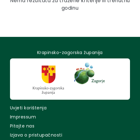
Nema rezultata za tražene kriterije ili trenutnu
godinu
Krapinsko-zagorska županija
Uvjeti korištenja
Impressum
Pitajte nas
Izjava o pristupačnosti