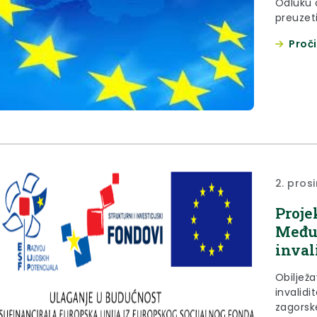
Odluku 
preuzeti
Proči
2. pros
Proje
Među
inval
Obiljež
invalid
zagorsk