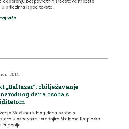
o odobrenju bespovratnih sredstava možete
 u prilozima ispod teksta.
taj više
inca 2014.
kt „Baltazar“: obilježavanje
narodnog dana osoba s
iditetom
avanje Međunarodnog dana osoba s
itetom u osnovnim i srednjim školama Krapinsko-
e županije