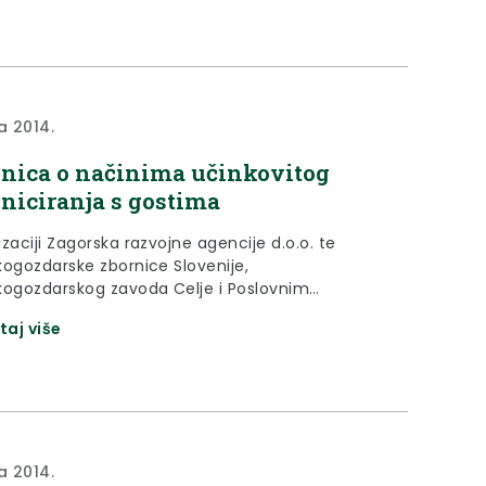
a 2014.
nica o načinima učinkovitog
iciranja s gostima
zaciji Zagorska razvojne agencije d.o.o. te
kogozdarske zbornice Slovenije,
kogozdarskog zavoda Celje i Poslovnim
m, u Pregradi je prošlog petka, 19. rujna 2014.
taj više
 u sklopu manifestacije „Poslovni uzlet Grada
e 2014.“ održana radionica o načinima
itog komuniciranja s gostima. Održavanje
ce omogućeno je u sklopu provedbe projekta
jmo i uživajmo“ financiranog iz EU fondova.
a 2014.