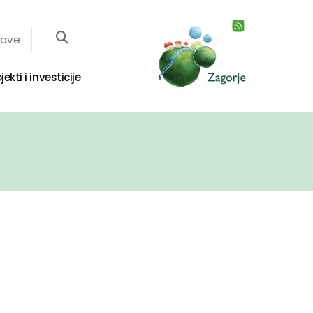
jave
jekti i investicije