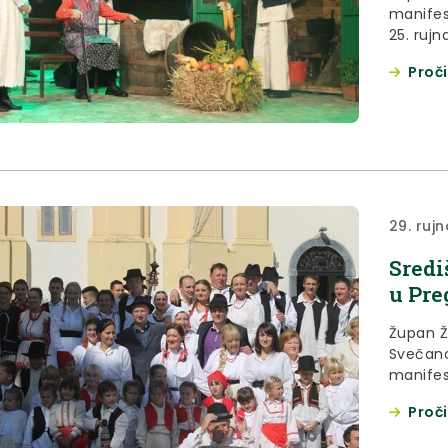
manifest
25. ruj
Proči
29. rujn
Sredi
u Pre
Župan Že
Svečano
manifest
Proči