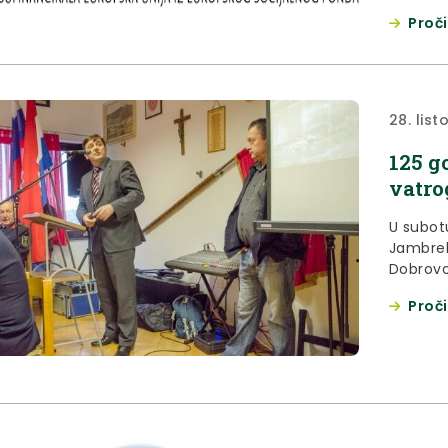
Proči
28. lis
125 g
vatro
U subot
Jambrek
Dobrovo
Proči