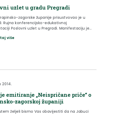
vni uzlet u gradu Pregradi
rapinsko-zagorske županije prisustvovao je u
19. Rujna konferencijsko-edukativnoj
aciji Poslovni uzlet u Pregradi. Manifestaciju je
suorganizaciji s
taj više
rstvom poduzetništva i obrta, Gradom Pregrada i
ko–zagorskom županijom. Otvorenju su
vovali ministar poduzetništva i obrta, Gordan
pomoćnik ministra obrazovanja znanosti i sporta
jić, gradonačelnik Grada Pregrade Marko Vešligaj,
okih uzvanika tu je još bila zamjenica
čkog gradonačelnika gospođa Sandra Švaljek,
čelnik grada Jastrebarskog gospodin Zvonimir
, gradonačelnik grada Cresa gospodin Kristijan
a 2014.
 gradonačelnici i načelnici susjednih općina i
, te mnogobrojni poduzetnici.
je emitiranje „Neispričane priče“ o
nsko-zagorskoj županiji
tem željeli bismo Vas obavijestiti da na Jabuci