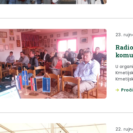
23. rujn
Radio
komun
U organi
Kmetijs
Kmetijs
dnevniko
Proči
godine,
Pregrad
učinkov
radioni
„Upozna
22. rujn