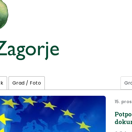
ik
Grad / Foto
15. pro
Potpo
dokum