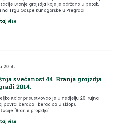
acije Branje grojzdja koje je održano u petak,
na na Trgu Gospe Kunagorske u Pregradi.
taj više
a 2014.
šnja svečanost 44. Branja grojzdja
gradi 2014.
ljko Kolar prisustvovao je u nedjelju 28. rujna
j povrci berača i beračica u sklopu
acije "Branje grojzdja".
taj više