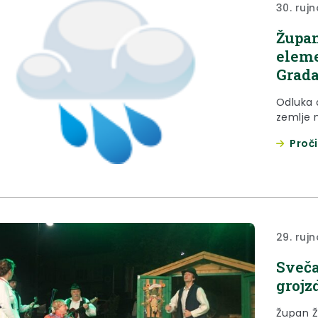
30. rujn
Župan
eleme
Grada
Odluka 
zemlje 
Proči
29. rujn
Sveča
grojz
Župan Ž