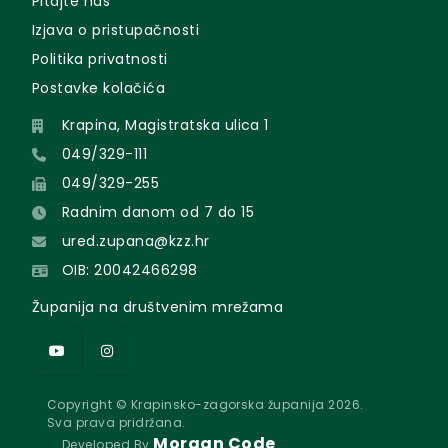
Pitajte nas
Izjava o pristupačnosti
Politika privatnosti
Postavke kolačića
Krapina, Magistratska ulica 1
049/329-111
049/329-255
Radnim danom od 7 do 15
ured.zupana@kzz.hr
OIB: 20042466298
Županija na društvenim mrežama
Copyright © Krapinsko-zagorska županija 2026.
Sva prava pridržana.
Morgan Code
Developed By