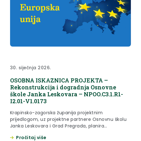
30. siječnja 2026.
OSOBNA ISKAZNICA PROJEKTA –
Rekonstrukcija i dogradnja Osnovne
škole Janka Leskovara – NPOO.C3.1.R1-
I2.01-V1.0173
Krapinsko-zagorska županija projektnim
prijedlogom, uz projektne partnere Osnovnu školu
Janka Leskovara i Grad Pregrada, planira
rekonstruirati i dograditi postojeću građevinu
Pročitaj više
osnovne škole, čime će se osigurati dodatni