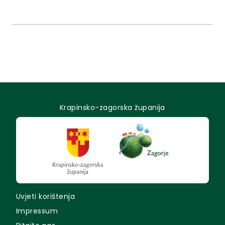
kapaciteti za 224 učenika u 8 dodatnih učionica
razredne nastave s pripadajućim kabinetima,
prostor za više namjena (blagovaona i garderoba)
za učenike razredne nastave, knjižnica i spremište
knjiga,...
Krapinsko-zagorska županija
Uvjeti korištenja
Impressum