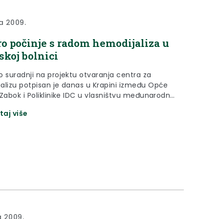
na 2009.
o počinje s radom hemodijaliza u
skoj bolnici
o suradnji na projektu otvaranja centra za
alizu potpisan je danas u Krapini između Opće
 Zabok i Poliklinike IDC u vlasništvu međunarodne
Euromedic Internacional.
taj više
a 2009.