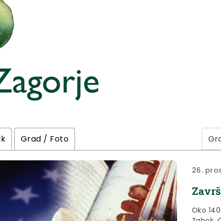
ik
Grad / Foto
26. pro
Završ
Oko 140
Zabok, 