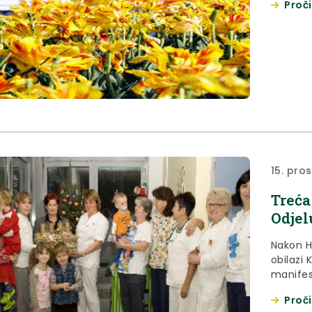
Proči
11,30 u
15. pro
Treća
Odjel
Nakon Hu
obilazi 
manifes
na Odje
Proči