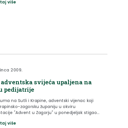
taj više
 Gimnaziji AGM u Zaboku
sinca 2009.
 adventska svijeća upaljena na
u pedijatrije
ma na Sutli i Krapine, adventski vijenac koji
Krapinsko-zagorsku županiju u okviru
tacije "Advent u Zagorju" u ponedjeljak stigao
l pedijatrije Opće bolnice Zabok
taj više