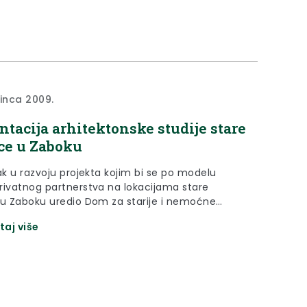
sinca 2009.
ntacija arhitektonske studije stare
ce u Zaboku
ak u razvoju projekta kojim bi se po modelu
rivatnog partnerstva na lokacijama stare
 u Zaboku uredio Dom za starije i nemoćne
 javna prezentacija urbanističko-arhitektonske
taj više
14. prosinca u 10,00 u POU Krapina