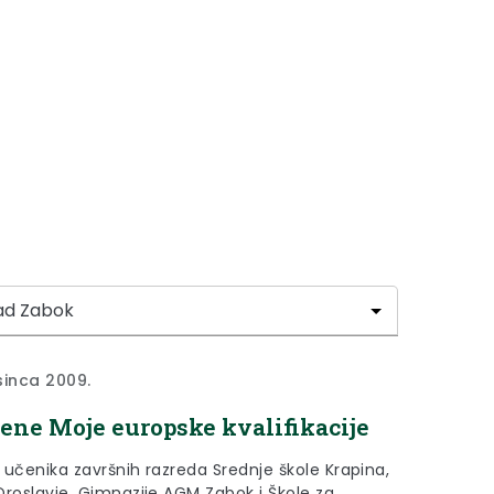
sinca 2009.
ene Moje europske kvalifikacije
 učenika završnih razreda Srednje škole Krapina,
Oroslavje, Gimnazije AGM Zabok i Škole za