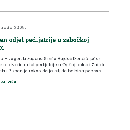
topada 2009.
en odjel pedijatrije u zabočkoj
ci
ko – zagorski župana Siniša Hajdaš Dončić jučer
no otvorio odjel pedijatrije u Općoj bolnici Zabok
aku. Župan je rekao da je cilj da bolnica ponese
olnica – prijatelj djece“.
taj više