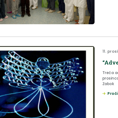
11. pro
“Adve
Treća ad
prosinca
Zabok
Proči