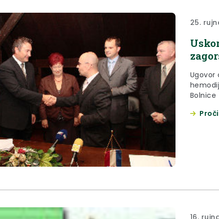
25. ruj
Uskor
zagor
Ugovor 
hemodij
Bolnice
tvrtke 
Proči
16. rujn