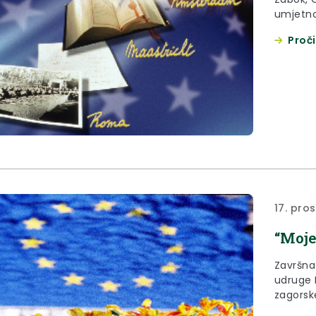
umjetnos
projektu
Proči
17. pro
“Moje
Završna
udruge 
zagorske župani
razreda 