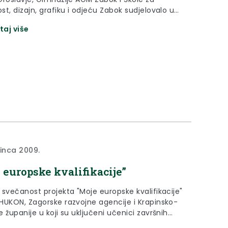
t, dizajn, grafiku i odjeću Zabok sudjelovalo u
 Moje europske kvalifikacije
taj više
sinca 2009.
 europske kvalifikacije”
 svečanost projekta "Moje europske kvalifikacije"
HUKON, Zagorske razvojne agencije i Krapinsko-
je u koji su uključeni učenici završnih
pet zagorskih srednjih škola održat će se 21.12. u