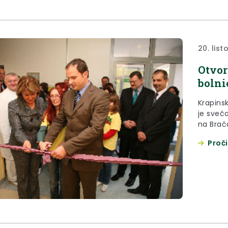
20. lis
Otvor
bolni
Krapins
je sveča
na Brač
naziv „B
Proči