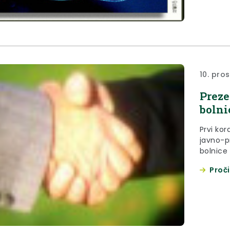
10. pro
Preze
bolni
Prvi kor
javno-p
bolnice
osobe -
Proči
studije 