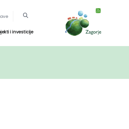
jave
jekti i investicije