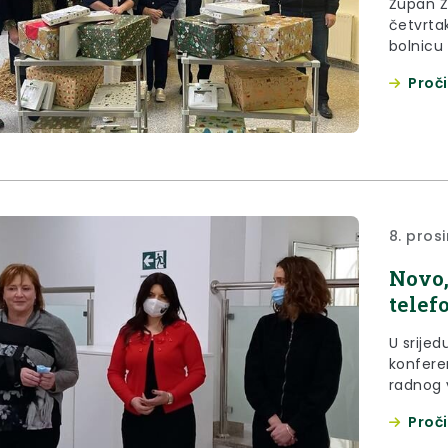
Župan Že
četvrta
bolnicu
poklone 
Proči
godini.
8. pros
Novo,
telef
U srijed
konfere
radnog 
žrtve na
Proči
radi 10 