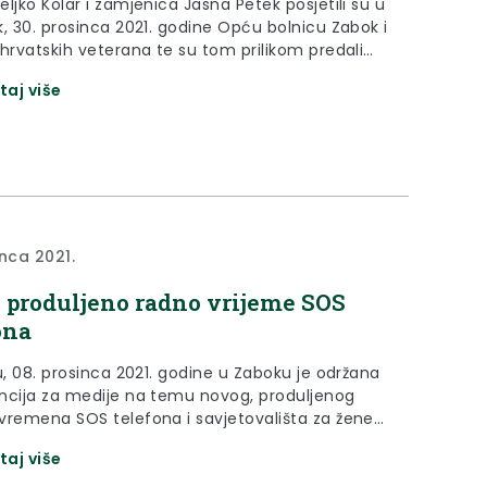
ljko Kolar i zamjenica Jasna Petek posjetili su u
k, 30. prosinca 2021. godine Opću bolnicu Zabok i
 hrvatskih veterana te su tom prilikom predali
koji će biti uručeni prvim rodiljama u 2022.
taj više
inca 2021.
 produljeno radno vrijeme SOS
ona
u, 08. prosinca 2021. godine u Zaboku je održana
ncija za medije na temu novog, produljenog
vremena SOS telefona i savjetovališta za žene
silja Krapinsko – zagorske županije, koji odsad
taj više
sati dnevno.