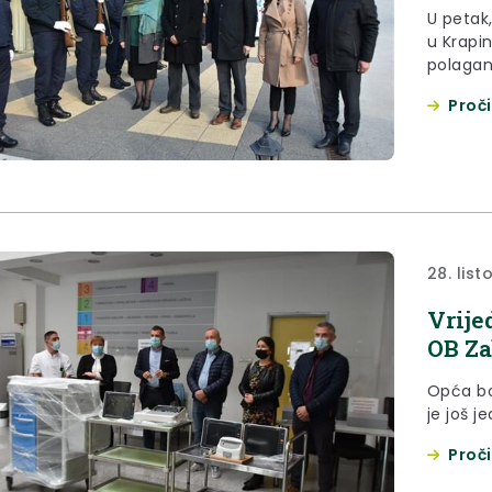
U petak
u Krapi
polagan
Proči
28. lis
Vrije
OB Z
Opća bo
je još j
Proči