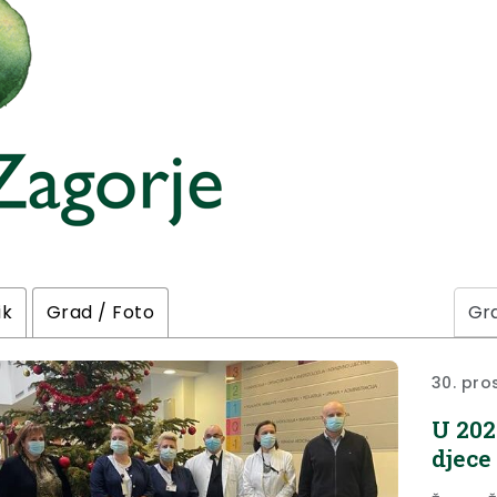
ik
Grad / Foto
30. pro
U 202
djece