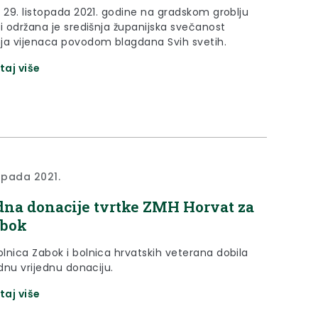
, 29. listopada 2021. godine na gradskom groblju
ni održana je središnja županijska svečanost
ja vijenaca povodom blagdana Svih svetih.
taj više
topada 2021.
dna donacije tvrtke ZMH Horvat za
abok
lnica Zabok i bolnica hrvatskih veterana dobila
ednu vrijednu donaciju.
taj više