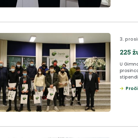
3. pros
225 ž
U Gimnaz
prosinc
stipend
epidemi
Proči
karakte
učenica 
godine.