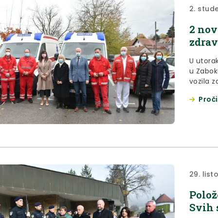
2. stud
2 nov
zdrav
U utora
u Zabok
vozila 
Proči
29. lis
Polož
Svih 