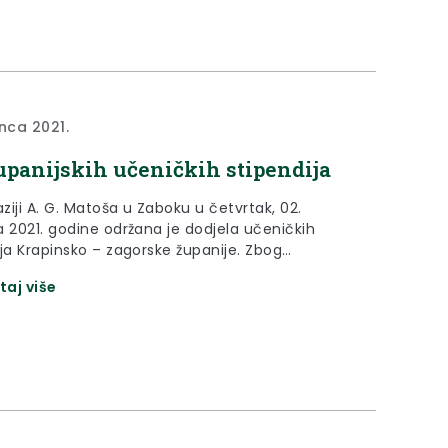
inca 2021.
upanijskih učeničkih stipendija
iji A. G. Matoša u Zaboku u četvrtak, 02.
a 2021. godine održana je dodjela učeničkih
ija Krapinsko – zagorske županije. Zbog
oloških mjera, dodjela je bila simboličnog
taj više
ra te je na dodjelu pozvan samo dio učenika i
koji su ostvarili pravo na stipendije ove školske