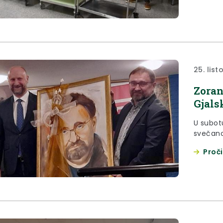
25. lis
Zoran
Gjals
U subot
svečano
Proči