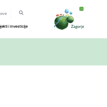
jave
jekti i investicije