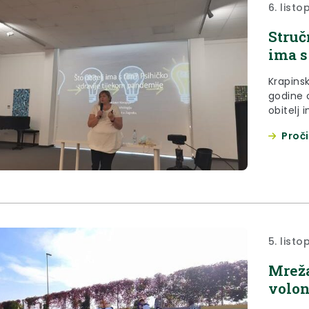
6. list
Struč
ima s
Krapinsk
godine 
obitelj 
povodom 
Proči
osoba (
zdravlja
5. list
Mreža
volon