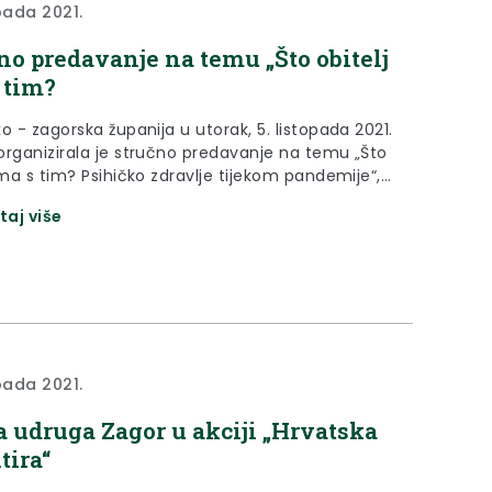
opada 2021.
no predavanje na temu „Što obitelj
 tim?
o - zagorska županija u utorak, 5. listopada 2021.
organizirala je stručno predavanje na temu „Što
ima s tim? Psihičko zdravlje tijekom pandemije“,
obilježavanja Međunarodnog dana starijih
taj više
1. listopada ) i Svjetskog dana mentalnog
 (10. listopada).
opada 2021.
 udruga Zagor u akciji „Hrvatska
tira“