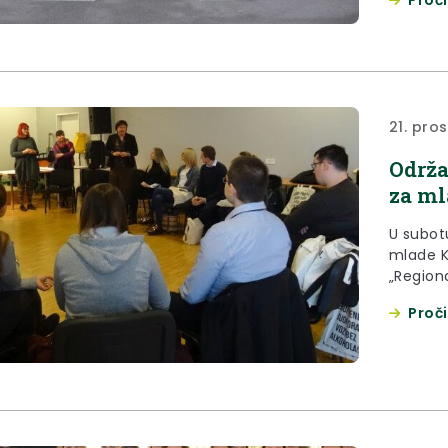
21. pro
Održa
za ml
U subot
mlade K
„Region
Proči