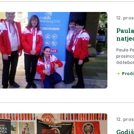
12. pro
Paula
natje
Paula Pe
prosinca
Gőtebor
naveden
Proči
12. pro
Godiš