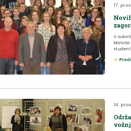
17. pro
Novih
zagor
U subotu
Matoša 
student
Proči
14. pro
Održa
vožn