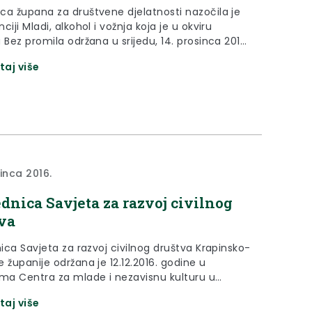
ca župana za društvene djelatnosti nazočila je
ciji Mladi, alkohol i vožnja koja je u okviru
 Bez promila održana u srijedu, 14. prosinca 2016.
 u Centru za mlade Krapinsko-zagorske županije
taj više
u.
sinca 2016.
jednica Savjeta za razvoj civilnog
va
nica Savjeta za razvoj civilnog društva Krapinsko-
 županije održana je 12.12.2016. godine u
ima Centra za mlade i nezavisnu kulturu u
taj više