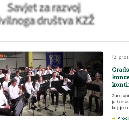
12. pro
Grads
konce
konti
Zamjeni
je konc
koji je 
OŠ Ksav
Proči
tridese