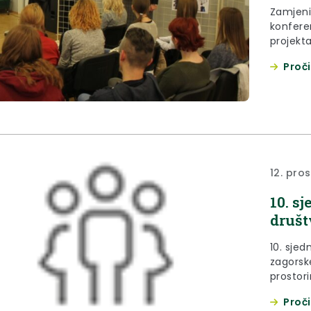
Zamjeni
konferen
projekta
godine,
Proči
u Zabok
12. pro
10. s
društ
10. sjed
zagorske
prostor
Zaboku.
Proči