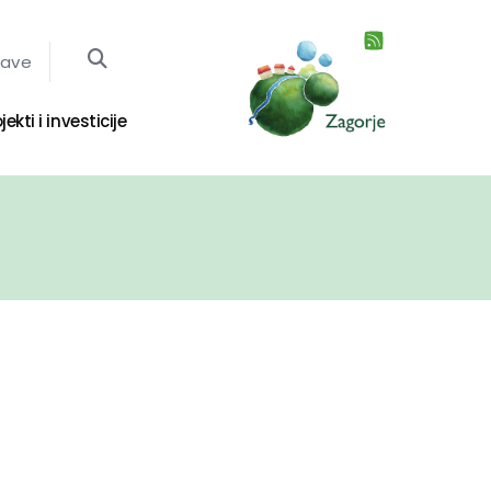
jave
jekti i investicije