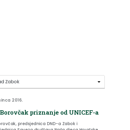
sinca 2016.
 Borovčak priznanje od UNICEF-a
orovčak, predsjednica DND-a Zabok i
jednica Saveza društava Naša djeca Hrvatske