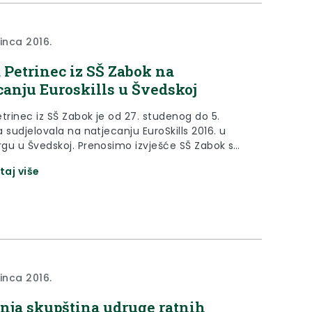
sinca 2016.
 Petrinec iz SŠ Zabok na
canju Euroskills u Švedskoj
trinec iz SŠ Zabok je od 27. studenog do 5.
 sudjelovala na natjecanju EuroSkills 2016. u
gu u Švedskoj. Prenosimo izvješće SŠ Zabok s
og natjecanja.
taj više
sinca 2016.
nja skupština udruge ratnih