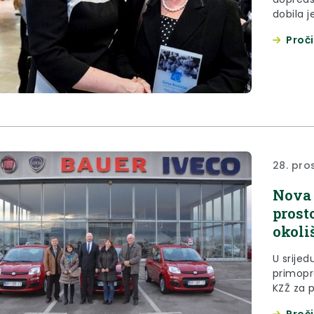
dobila j
generac
Proči
28. pro
Nova 
prost
okoli
U srijed
primopr
KZŽ za p
Proči