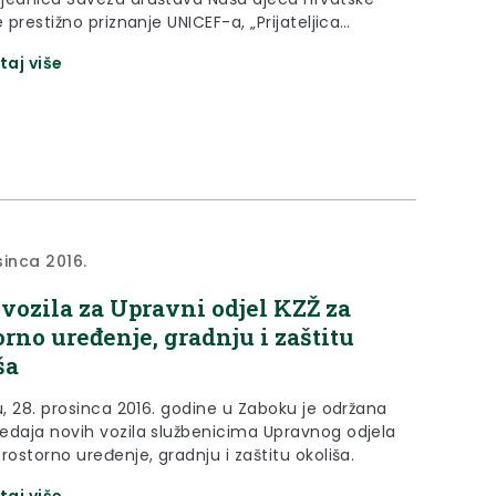
e prestižno priznanje UNICEF-a, „Prijateljica
ijama djece“
taj više
sinca 2016.
vozila za Upravni odjel KZŽ za
orno uređenje, gradnju i zaštitu
ša
u, 28. prosinca 2016. godine u Zaboku je održana
edaja novih vozila službenicima Upravnog odjela
rostorno uređenje, gradnju i zaštitu okoliša.
taj više