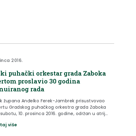
sinca 2016.
ki puhački orkestar grada Zaboka
rtom proslavio 30 godina
nuiranog rada
k župana Anđelko Ferek-Jambrek prisustvovao
ertu Gradskog puhačkog orkestra grada Zaboka
u subotu, 10. prosinca 2016. godine, održan u atriju
era Šandora Gjalskog povodom proslave
taj više
t godina kontinuiranog rada GPO Zabok.