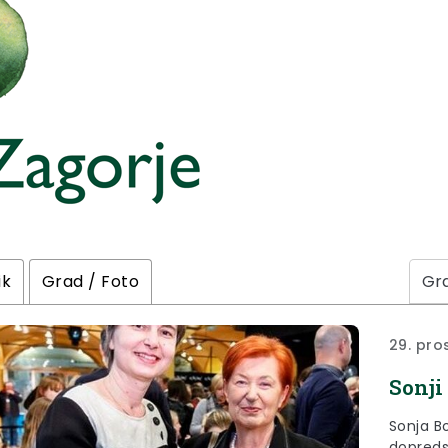
ik
Grad / Foto
29. pro
Sonji
Sonja B
dopreds