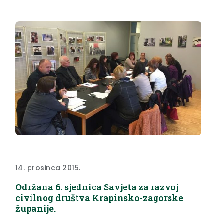
doprinos zajednici“. Među dobitnicima sredstva su i
projekti s područja Krapinsko-zagorske županije
koje su prijavili Škola za umjetnost, dizajn, grafiku i
odjeću Zabok, Gornjostubička udruga Lipin Cviet, i
Udruga mladih Marija Bistrica. Škola i udruga Lipin
Cviet dobile su po 13 tisuća kuna, a bistrička udruga
mladih 11.176 kuna.
14. prosinca 2015.
Održana 6. sjednica Savjeta za razvoj
civilnog društva Krapinsko-zagorske
županije.