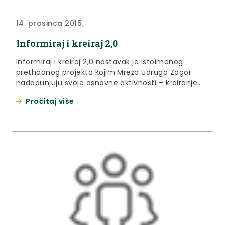
14. prosinca 2015.
Informiraj i kreiraj 2,0
Informiraj i kreiraj 2,0 nastavak je istoimenog
prethodnog projekta kojim Mreža udruga Zagor
nadopunjuju svoje osnovne aktivnosti – kreiranje
slobodnog vremena mladih, poboljšanje života
Pročitaj više
mladih u lokalnoj i regionalnoj zajednici te pružanje
potpore mladima u ostvarenju njihovih zamisli.