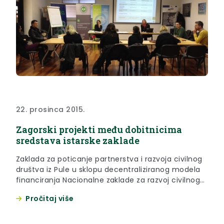
22. prosinca 2015.
Zagorski projekti među dobitnicima
sredstava istarske zaklade
Zaklada za poticanje partnerstva i razvoja civilnog
društva iz Pule u sklopu decentraliziranog modela
financiranja Nacionalne zaklade za razvoj civilnoga
društva je prošli tjedan u Puli održala javno
Pročitaj više
potpisivanje ugovora s ovogodišnjim korisnicima
financijskih potpora za Zakladine natječaje „Mali
projekti u zajednici“ i građanske akcije: „Naš