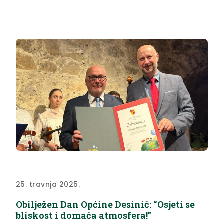
zagorske županije održali su sastanak s
predstavnicima osnivača, a tom su prigodom
župan Željko Kolar, zamjenica župana Jasna Petek i
resorna pročelnica Mirjana Smičić Slovenec
raspravljali...
25. travnja 2025.
Obilježen Dan Općine Desinić: “Osjeti se
bliskost i domaća atmosfera!”