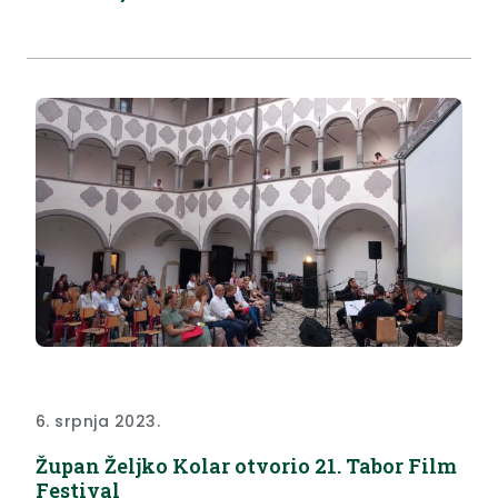
kojom se promovira tradicionalno autohtono
zagorsko jelo – bučnica. Župan Kolar naglasio je da
turisti koji dolaze u Hrvatsko zagorje žele probati
domaće, autohtone proizvode. “Bučnica i štrukli,
trbuhi...
6. srpnja 2023.
Župan Željko Kolar otvorio 21. Tabor Film
Festival