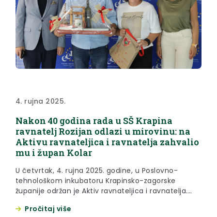
4. rujna 2025.
Nakon 40 godina rada u SŠ Krapina
ravnatelj Rozijan odlazi u mirovinu: na
Aktivu ravnateljica i ravnatelja zahvalio
mu i župan Kolar
U četvrtak, 4. rujna 2025. godine, u Poslovno-
tehnološkom inkubatoru Krapinsko-zagorske
županije održan je Aktiv ravnateljica i ravnatelja.
Uoči početka nove školske godine, ravnateljice i
Pročitaj više
ravnatelji osnovnih i srednjih škola Krapinsko-