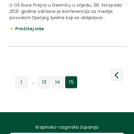
U OŠ Đure Prejca u Desiniću u srijedu, 06. listopada
2021. godine održana je konferencija za medije
povodom Dječjeg tjedna koji se obilježava
tradicionalno početkom listopada a ove godine od
Pročitaj više
4. do 10. listopada te je najavljen i natječaj za Dječji
participativni proračun.
...
1
13
14
15
Krapinsko-zagorska županija