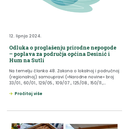
12. lipnja 2024.
Odluka o proglašenju prirodne nepogode
– poplava za područja općina Desinić i
Hum na Sutli
Na temelju članka 48. Zakona o lokalnoj i područnoj
(regionalnoj) samoupravi («Narodne novine» broj
33/01., 60/01., 129/05., 109/07., 125/08., 150/11.,
144/12.,19/13., 137/15., 123/17., 98/19. i 144/20.), članka
Pročitaj više
23. Zakona o ublažavanju i uklanjanju posljedica
prirodnih nepogoda («Narodne novine» broj 16/19.) i
članka 32. Statuta Krapinsko-zagorske županije
(«Službeni glasnik Krapinsko-zagorske županije» broj
13/01., 5/06., 14/09., 11/13., 13/18.,...