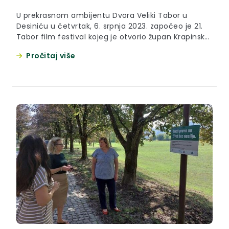
U prekrasnom ambijentu Dvora Veliki Tabor u
Desiniću u četvrtak, 6. srpnja 2023. započeo je 21.
Tabor film festival kojeg je otvorio župan Krapinsko
– zagorske županije Željko Kolar. “Mnogi ljudi ne bi
Pročitaj više
čuli za Krapinsko-zagorsku županiju i Dvor Veliki
Tabor da nije ovog festivala i to je veliki dobitak za
nas s turističkog gledišta....