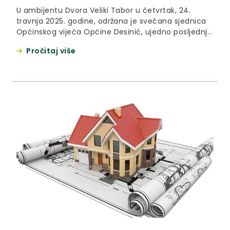
U ambijentu Dvora Veliki Tabor u četvrtak, 24.
travnja 2025. godine, održana je svečana sjednica
Općinskog vijeća Općine Desinić, ujedno posljednja
u mandatu načelnika Zvonka Škreblina. Nakon 28
Pročitaj više
godina i sedam mandata, najdugovječniji zagorski
načelnik Škreblin oprostio se od dužnosti, a na
njegovom predanom i časnom radu zahvalio mu je
župan Željko Kolar koji je,...