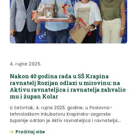
4. rujna 2025.
Nakon 40 godina rada u SŠ Krapina
ravnatelj Rozijan odlazi u mirovinu: na
Aktivu ravnateljica i ravnatelja zahvalio
mu i župan Kolar
U četvrtak, 4. rujna 2025. godine, u Poslovno-
tehnološkom inkubatoru Krapinsko-zagorske
županije održan je Aktiv ravnateljica i ravnatelja.
Uoči početka nove školske godine, ravnateljice i
Pročitaj više
ravnatelji osnovnih i srednjih škola Krapinsko-