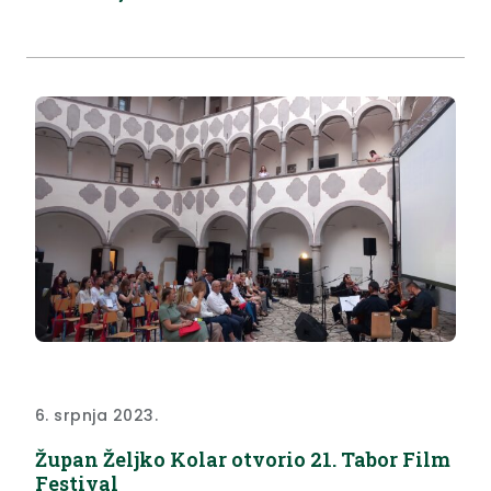
kojom se promovira tradicionalno autohtono
zagorsko jelo – bučnica. Župan Kolar naglasio je da
turisti koji dolaze u Hrvatsko zagorje žele probati
domaće, autohtone proizvode. “Bučnica i štrukli,
trbuhi...
6. srpnja 2023.
Župan Željko Kolar otvorio 21. Tabor Film
Festival