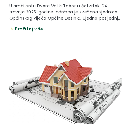
U ambijentu Dvora Veliki Tabor u četvrtak, 24.
travnja 2025. godine, održana je svečana sjednica
Općinskog vijeća Općine Desinić, ujedno posljednja
u mandatu načelnika Zvonka Škreblina. Nakon 28
Pročitaj više
godina i sedam mandata, najdugovječniji zagorski
načelnik Škreblin oprostio se od dužnosti, a na
njegovom predanom i časnom radu zahvalio mu je
župan Željko Kolar koji je,...