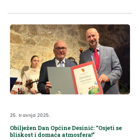
zagorske županije održali su sastanak s
predstavnicima osnivača, a tom su prigodom
župan Željko Kolar, zamjenica župana Jasna Petek i
resorna pročelnica Mirjana Smičić Slovenec
raspravljali...
25. travnja 2025.
Obilježen Dan Općine Desinić: “Osjeti se
bliskost i domaća atmosfera!”