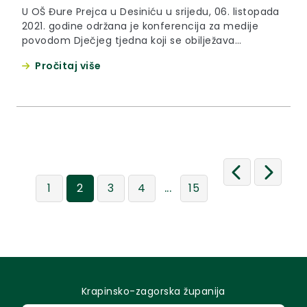
U OŠ Đure Prejca u Desiniću u srijedu, 06. listopada
2021. godine održana je konferencija za medije
povodom Dječjeg tjedna koji se obilježava
tradicionalno početkom listopada a ove godine od
Pročitaj više
4. do 10. listopada te je najavljen i natječaj za Dječji
participativni proračun.
...
1
2
3
4
15
Krapinsko-zagorska županija