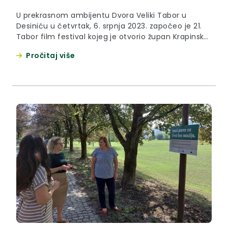
U prekrasnom ambijentu Dvora Veliki Tabor u
Desiniću u četvrtak, 6. srpnja 2023. započeo je 21.
Tabor film festival kojeg je otvorio župan Krapinsko
– zagorske županije Željko Kolar. “Mnogi ljudi ne bi
Pročitaj više
čuli za Krapinsko-zagorsku županiju i Dvor Veliki
Tabor da nije ovog festivala i to je veliki dobitak za
nas s turističkog gledišta....