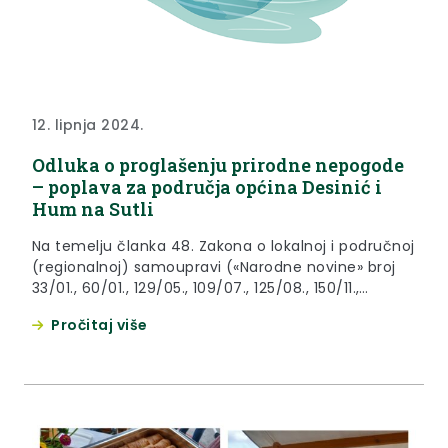
12. lipnja 2024.
Odluka o proglašenju prirodne nepogode
– poplava za područja općina Desinić i
Hum na Sutli
Na temelju članka 48. Zakona o lokalnoj i područnoj
(regionalnoj) samoupravi («Narodne novine» broj
33/01., 60/01., 129/05., 109/07., 125/08., 150/11.,
144/12.,19/13., 137/15., 123/17., 98/19. i 144/20.), članka
Pročitaj više
23. Zakona o ublažavanju i uklanjanju posljedica
prirodnih nepogoda («Narodne novine» broj 16/19.) i
članka 32. Statuta Krapinsko-zagorske županije
(«Službeni glasnik Krapinsko-zagorske županije» broj
13/01., 5/06., 14/09., 11/13., 13/18.,...