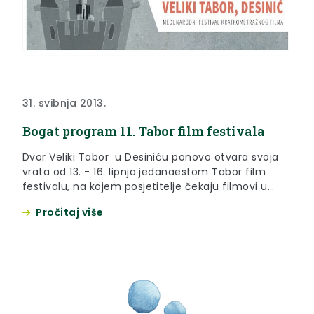
31. svibnja 2013.
Bogat program 11. Tabor film festivala
Dvor Veliki Tabor u Desiniću ponovo otvara svoja
vrata od 13. - 16. lipnja jedanaestom Tabor film
festivalu, na kojem posjetitelje čekaju filmovi u
domaćoj i međunarodnoj konkurenciji, filmske
Pročitaj više
premijere, gostujući filmski programi, filmske
radionice, izložba te večernji glazbeni program.