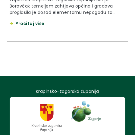
Borovčak temeljem zahtjeva općina i gradova
proglasila je dosad elementarnu nepogodu za
područje 20 jedinica lokalne samouprave: Klanjec
Pročitaj više
(3.travnja 2013.), Zagorska Sela, Bedekovčina, Hum
na Sutli, Krapinske Toplice, Hrašćina, Tuhelj,
Pregrada, Donja Stubica, Oroslavje (5. travnja
2013.), Veliko Trgovišće, Desinić, Novi Golubovec,
Đurmanec, Marija Bistrica, Gornja Stubica (9.
travnja 2013.), Zabok, Sveti Križ Začretje, Kumrovec i
Petrovsko (10. travnja 2013.).
Krapinsko-zagorska županija