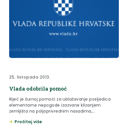
25. listopada 2013.
Vlada odobrila pomoć
Riječ je žurnoj pomoći za ublažavanje posljedica
elementarne nepogode izazvane klizanjem
zemljišta na poljoprivrednim nasadima,
poljoprivrednom i građevinskom zemljištu te za
Pročitaj više
sanaciju stambeno –građevinskih objekata, u