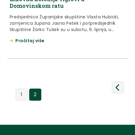
Domovinskom ratu
Predsjednica Županijske skupštine Vlasta Hubicki,
zamjenica župana Jasna Petek i potpredsjednik
Skupštine Žarko Tušek su u subotu, 6. lipnja, u
Dvoru Veliki Tabor nazočili otvorenju likovne
Pročitaj više
kolonije Tirgovi u Domovinskom ratu
1
2