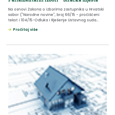
Na osnovi Zakona o izborima zastupnika u Hrvatski
sabor ("Narodne novine", broj 66/15 - pročišćeni
tekst i 104/15-Odluka i Rješenje Ustavnog suda
Republike Hrvatske, broj: U-I-1397/2015 od 24. rujna
Pročitaj više
2015., dalje: Zakon) Izborno povjerenstvo III. izborne
jedinice donosi Rješenja o određivanju biračkih
mjesta