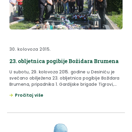
30. kolovoza 2015.
23. obljetnica pogibije Božidara Brumena
U subotu, 29. kolovoza 2015. godine u Desiniću je
svečano obilježena 23. obljetnica pogibije Božidara
Brumena, pripadnika 1. Gardijske brigade Tigrovi,
kojoj je prisustvovao i župan Krapinsko-zagorske
Pročitaj više
županije Željko Kolar.