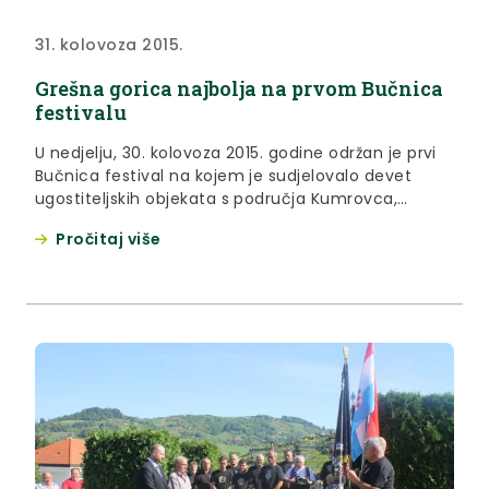
31. kolovoza 2015.
Grešna gorica najbolja na prvom Bučnica
festivalu
U nedjelju, 30. kolovoza 2015. godine održan je prvi
Bučnica festival na kojem je sudjelovalo devet
ugostiteljskih objekata s područja Kumrovca,
Desinića i Zagorskih sela. Najbolju bučnicu
Pročitaj više
pripremio je domaćin – seosko domaćinstvo
Grešna gorica.