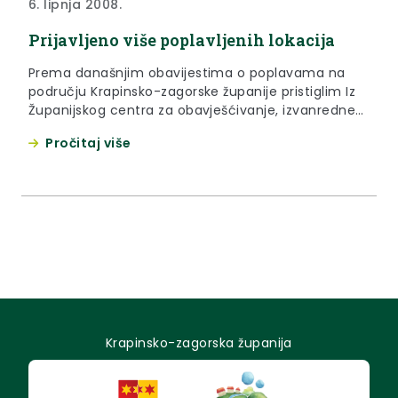
6. lipnja 2008.
Prijavljeno više poplavljenih lokacija
Prema današnjim obavijestima o poplavama na
području Krapinsko-zagorske županije pristiglim Iz
Županijskog centra za obavješćivanje, izvanredne
situacije prijavljene su zasad na tri lokacije Hum na
Pročitaj više
Sutli, Macelj i Đurmanec.
Krapinsko-zagorska županija