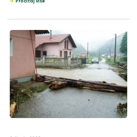
Pročitaj više
teretni promet više se neće moći odvijati
državnom cestom D1, Krapina - Gornji Macelj, već
autocestom