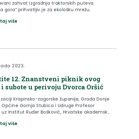
vani zahvat izgradnja traktorskih puteva
a gora” prihvatljiv je za ekološku mrežu.
taj više
opada 2023.
tite 12. Znanstveni piknik ovog
 i subote u perivoju Dvorca Oršić
izaciji Krapinsko-zagorske županije, Grada Donje
, Općine Gornja Stubica i Udruge Profesor
r uz Institut Ruđer Bošković, Hrvatske akademske
vačke mreže – CARnet, Hrvatske zajednice
taj više
 kulture i Instituta za popularizaciju znanosti
ramskih partnera, u petak i subotu, 6. i 7.
a u perivoju dvorca Oršić održat će se 12.