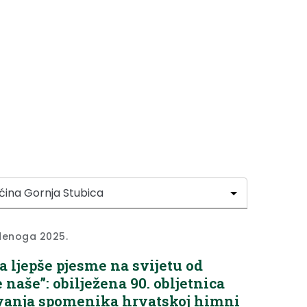
denoga 2025.
 ljepše pjesme na svijetu od
e naše”: obilježena 90. obljetnica
vanja spomenika hrvatskoj himni