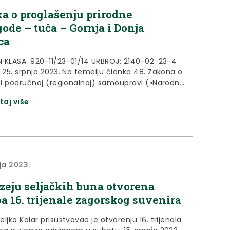
a o proglašenju prirodne
ode – tuča – Gornja i Donja
ca
 N KLASA: 920-11/23-01/14 URBROJ: 2140-02-23-4
, 25. srpnja 2023. Na temelju članka 48. Zakona o
j i područnoj (regionalnoj) samoupravi («Narodne
broj 33/01., 60/01., 129/05., 109/07., 125/08.,
taj više
144/12.,19/13., 137/15., 123/17., 98/19. i 144/20.),
3. Zakona o ublažavanju i uklanjanju posljedica
ih nepogoda («Narodne novine» broj 16/19.) i
.
ja 2023.
eju seljačkih buna otvorena
ba 16. trijenale zagorskog suvenira
ljko Kolar prisustvovao je otvorenju 16. trijenala