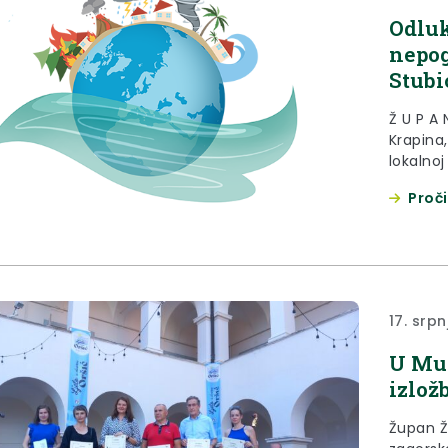
Odluk
nepog
Stubi
Ž U P A
Krapina
lokalno
novine» 
Proči
150/11., 
članka 2
prirodn
članka..
17. srpn
U Muz
izlož
Župan Že