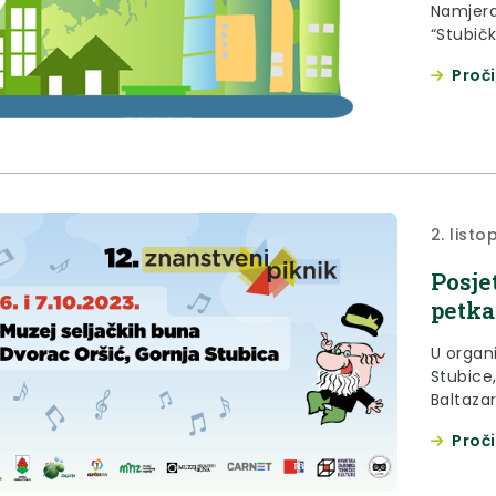
Namjera
“Stubičk
Proči
2. list
Posje
petka
U organ
Stubice
Baltaza
istraži
Proči
tehničke
kao prog
listopad