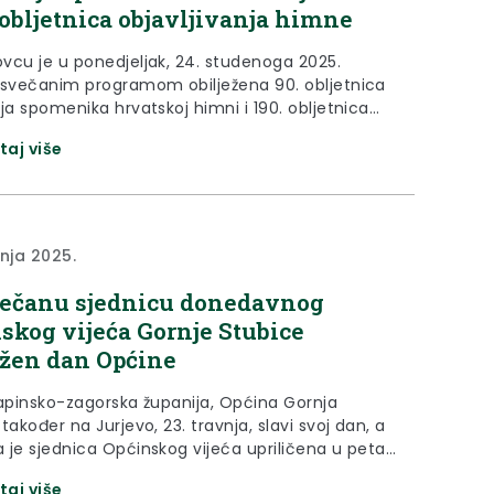
. obljetnica objavljivanja himne
vcu je u ponedjeljak, 24. studenoga 2025.
 svečanim programom obilježena 90. obljetnica
ja spomenika hrvatskoj himni i 190. obljetnica
ivanja „Horvatske domovine“ Antuna Mihanovića.
taj više
st je započela polaganjem cvijeća i paljenjem
 kod spomenika “Lijepoj našoj” gdje je, prema
 inspiriran ljepotama zagorskog kraja, Mihanović
 stihove “Horvatske domovine”, koja je postala
.
vnja 2025.
ečanu sjednicu donedavnog
skog vijeća Gornje Stubice
ežen dan Općine
rapinsko-zagorska županija, Općina Gornja
također na Jurjevo, 23. travnja, slavi svoj dan, a
 je sjednica Općinskog vijeća upriličena u petak,
nja 2025. godine. Krapinsko-zagorsku županiju i
taj više