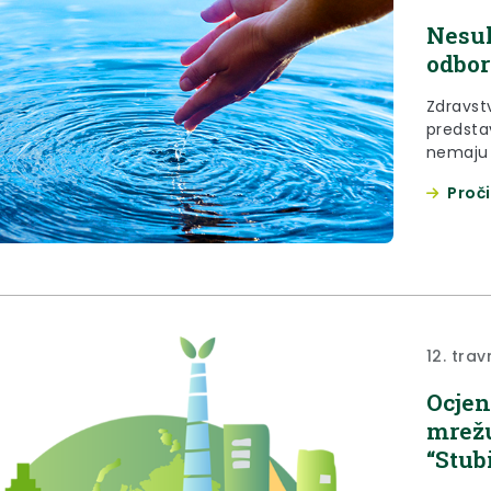
Nesuk
odbor
Zdravst
predstav
nemaju 
vode, k
Proči
mjera p
informa
zdravst
ekologij
Lokacija
12. trav
Ocjen
mrežu
“Stub