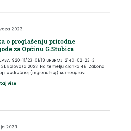
ni piknik. Program...
ovoza 2023.
a o proglašenju prirodne
ode za Općinu G.Stubica
LASA: 920-11/23-01/18 URBROJ: 2140-02-23-3
, 31. kolovoza 2023. Na temelju članka 48. Zakona
noj i područnoj (regionalnoj) samoupravi
e novine» broj 33/01., 60/01., 129/05., 109/07.,
taj više
150/11., 144/12.,19/13., 137/15., 123/17., 98/19. i
, članka 23. Zakona o ublažavanju i uklanjanju
ica prirodnih nepogoda («Narodne novine» broj
i članka 32. Statuta Krapinsko-zagorske županije...
nja 2023.