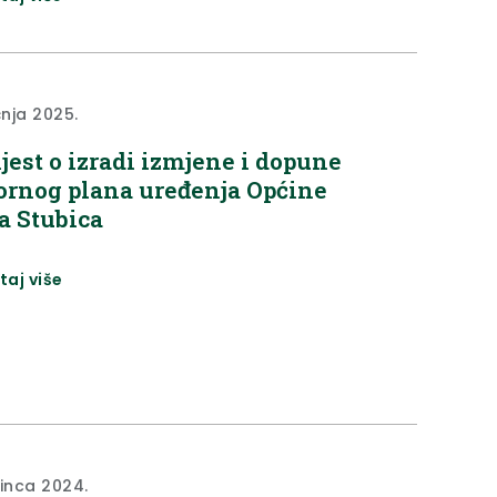
Stubicu ne vežu samo zajednički dan i brojni
ki projekti, već i uspješnost u povlačenju
va iz europskih fondova, istaknula je ovom
..
čnja 2025.
jest o izradi izmjene i dopune
ornog plana uređenja Općine
a Stubica
taj više
sinca 2024.