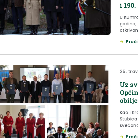
i 190
U Kumro
godine,
otkrivan
objavlj
Proči
Svečano
svijeća
predaji,
napisao
osnova..
25. tra
Uz sv
Općin
obilj
Kao i K
Stubica 
svečana
25. trav
Proči