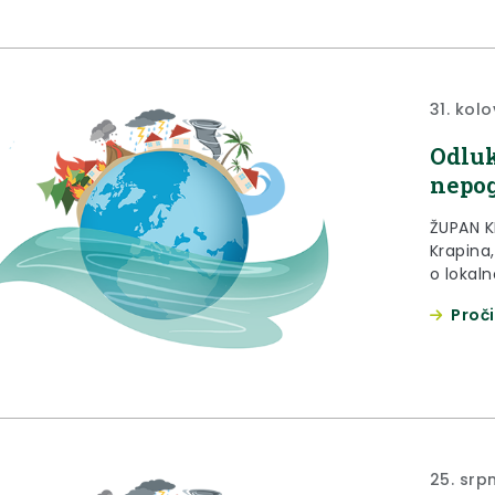
Znanstve
31. kol
Odluk
nepog
ŽUPAN K
Krapina
o lokal
(«Narodn
Proči
125/08., 
144/20.)
posljed
16/19.) 
25. srp