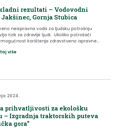
ladni rezultati – Vodovodni
 Jakšinec, Gornja Stubica
veno neispravna voda za ljudsku potrošnju
lja rizik za zdravlje ljudi. Ukoliko potrošači
mogućnost korištenja zdravstveno ispravne
od mikrobiološkog onečišćenja preporuča se
taj više
rokuhavanja vode prije upotrebe. Za više
cija molimo obratite se Zavodu za javno
vo Krapinsko-zagorske županije, Odjelu za
u. Analitičko izvješće broj: V 02718/24 (112722)
: Jakšinec, caffe bar Uni...
nja 2024.
a prihvatljivosti za ekološku
 – Izgradnja traktorskih puteva
ička gora”