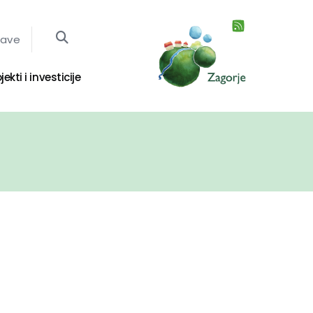
jave
jekti i investicije