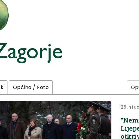
ik
Općina / Foto
25. stu
“Nema
Lijep
otkri