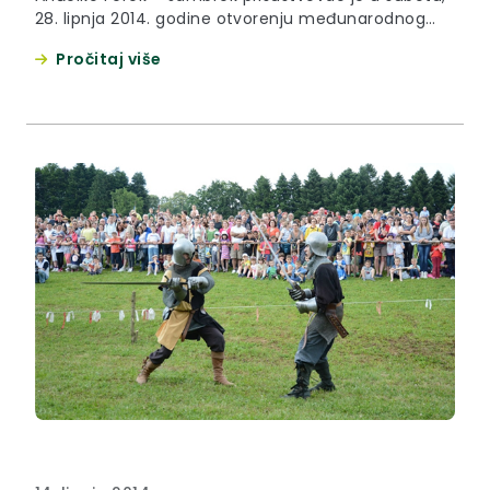
28. lipnja 2014. godine otvorenju međunarodnog
folklornog festivala, kojeg je organiziralo Kulturno –
Pročitaj više
umjetničko društvo ”Matija Gubec“ iz Gornje
Stubice u suradnji s Muzejom seljačkih buna.