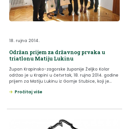
18. rujna 2014.
Održan prijem za državnog prvaka u
triatlonu Matiju Lukinu
Župan Krapinsko-zagorske županije Željko Kolar
održao je u Krapini u četvrtak, 18. rujna 2014. godine
prijem za Matiju Lukinu iz Gornje Stubice, koji je
osvojio prvo mjesto na nedavno održanom
Pročitaj više
državnom natjecanju u triatlonu u Splitu.