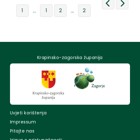
...
...
1
1
2
2
Krapinsko-zagorska županija
Uvjeti korištenja
Impressum
Pitajte nas