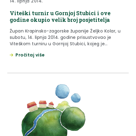
14. lipnja 2014.
Viteški turnir u Gornjoj Stubici i ove
godine okupio velik broj posjetitelja
Župan Krapinsko-zagorske županije Željko Kolar, u
subotu, 14. lipnja 2014. godine prisustvovao je
Viteškom turniru u Gornjoj Stubici, kojeg je
organizirao Muzej Seljačkih buna. Kao i tijekom
Pročitaj više
prijašnjih godina, tako je i na ovogodišnjem izdanju
za posjetitelje bio pripremljen bogat program.
Vitezovi su pokazali koliko su spretni u jahanju i
vješti u borbi, kako bi se dokazali pred izabranim
djevama.