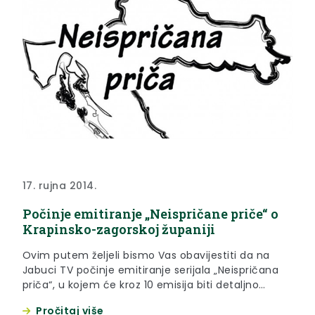
17. rujna 2014.
Počinje emitiranje „Neispričane priče“ o
Krapinsko-zagorskoj županiji
Ovim putem željeli bismo Vas obavijestiti da na
Jabuci TV počinje emitiranje serijala „Neispričana
priča“, u kojem će kroz 10 emisija biti detaljno
predstavljena Krapinsko-zagorska županija, Bajka
Pročitaj više
na dlanu.