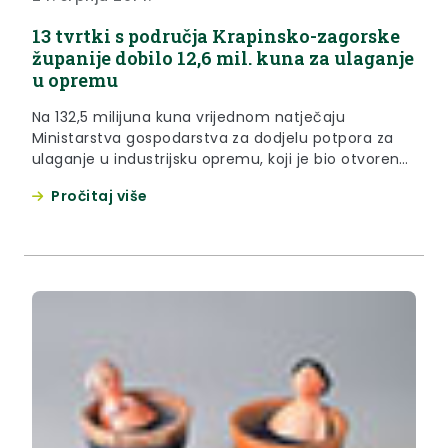
13 tvrtki s područja Krapinsko-zagorske
županije dobilo 12,6 mil. kuna za ulaganje
u opremu
Na 132,5 milijuna kuna vrijednom natječaju
Ministarstva gospodarstva za dodjelu potpora za
ulaganje u industrijsku opremu, koji je bio otvoren
do 30. lipnja 2014. godine potpore je dobilo i 13 tvrtki
Pročitaj više
s područja Krapinsko-zagorske županije, i to u
ukupnom iznosu od 12 milijuna i 693 tisuće kuna,
što je gotovo 10 posto sredstava predviđenih ovom
mjerom.