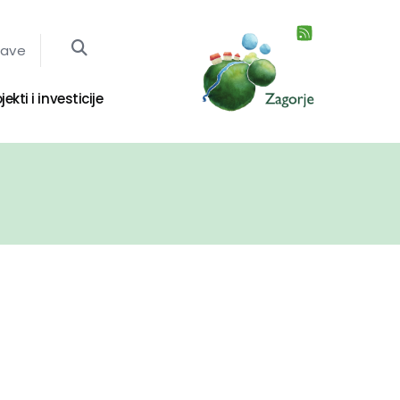
jave
jekti i investicije