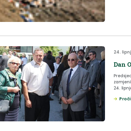
24. lipn
Dan O
Predsjed
zamjeni
24. lip
Općine 
Proči