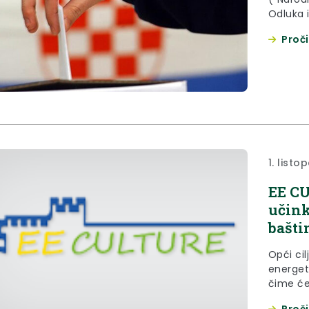
Odluka 
broj: U-
Proči
Izborno 
o određ
1. listo
EE CU
učink
bašti
Opći ci
energet
čime će 
baštine
Proči