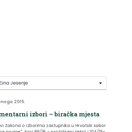
enoga 2015.
mentarni izbori – biračka mjesta
vi Zakona o izborima zastupnika u Hrvatski sabor
e novine", broj 66/15 - pročišćeni tekst i 104/15-