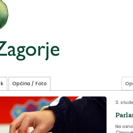
ik
Općina / Foto
3. stud
Parla
Na osno
("Narodn