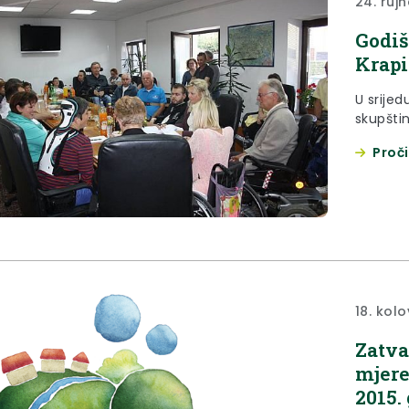
24. rujn
Godiš
Krap
U srijed
skupšti
Proči
18. kol
Zatva
mjere
2015.