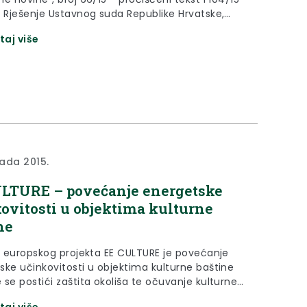
i Rješenje Ustavnog suda Republike Hrvatske,
I-1397/2015 od 24. rujna 2015., dalje: Zakon)
taj više
povjerenstvo III. izborne jedinice donosi Rješenja
ivanju biračkih mjesta
pada 2015.
LTURE – povećanje energetske
ovitosti u objektima kulturne
ne
lj europskog projekta EE CULTURE je povećanje
ske učinkovitosti u objektima kulturne baštine
se postići zaštita okoliša te očuvanje kulturne
 u prekograničnom području
taj više