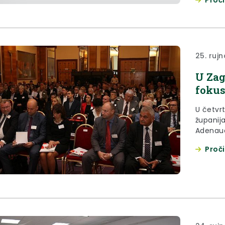
25. rujn
U Zag
fokus
U četvrt
županija
Adenaue
fokusu“
Proči
Krapinsk