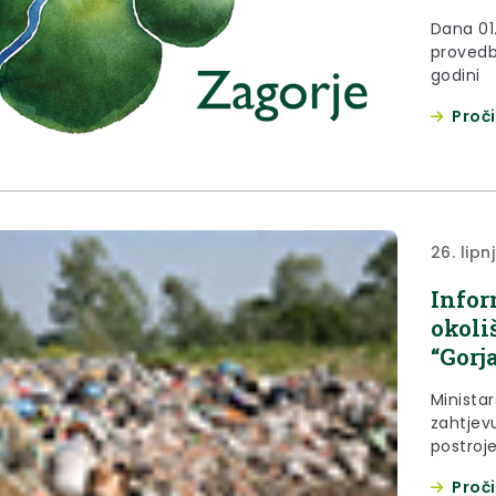
Dana 01.
provedb
godini
Proči
26. lipn
Infor
okoli
“Gorj
Ministar
zahtjev
postroje
Grad Kr
Proči