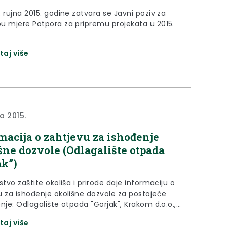
 rujna 2015. godine zatvara se Javni poziv za
u mjere Potpora za pripremu projekata u 2015.
taj više
ja 2015.
macija o zahtjevu za ishođenje
šne dozvole (Odlagalište otpada
ak”)
stvo zaštite okoliša i prirode daje informaciju o
u za ishođenje okolišne dozvole za postojeće
nje: Odlagalište otpada "Gorjak", Krakom d.o.o.,
apina
taj više