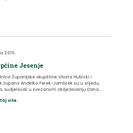
ja 2015.
pćine Jesenje
nica Županijske skupštine Vlasta Hubicki i
k župana Anđelko Ferek-Jambrek su u srijedu,
nja, sudjelovali u svečanom obilježavanju Dana
Jesenje,
taj više