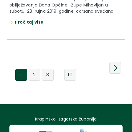
obilježavanja Dana Općine i Župe Mihovljan u
subotu, 28. rujna 2019. godine, održana svečana
sjednica Općinskog vijeća.
Pročitaj više
...
1
2
3
10
Krapinsko-zagorska županija