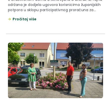
održana je dodjela ugovora korisnicima županijskih
potpora u sklopu participativnog proračuna za
mlade u 2023. godini. Ovo je druga godina
Pročitaj više
raspisivanja javnog poziva u sklopu participativnog
proračuna za mlade na koji je zaprimljeno 15
prijava, od čega sedam prijava organizacija civilnog
društva, četiri prijave Savjeta mladih,...