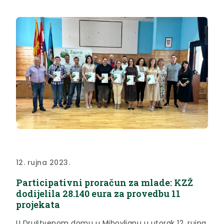
susrete umirovljenika podržao je i župan Željko
Kolar, koji je tom...
12. rujna 2023.
Participativni proračun za mlade: KZŽ
dodijelila 28.140 eura za provedbu 11
projekata
U Društvenom domu u Mihovljanu u utorak 12. rujna