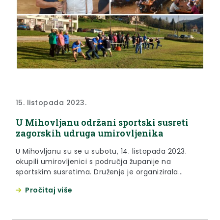
15. listopada 2023.
U Mihovljanu održani sportski susreti
zagorskih udruga umirovljenika
U Mihovljanu su se u subotu, 14. listopada 2023.
okupili umirovljenici s područja županije na
sportskim susretima. Druženje je organizirala
Udruga umirovljenika Mihovljan, a na igrama su
Pročitaj više
sudjelovali umirovljenici iz Zlatara, Zlatar Bistrice,
Bedekovčine, Radoboja, Oroslavja, Donje Stubice,
Velikog Trgovišća i Orešja Humskog. Sportske