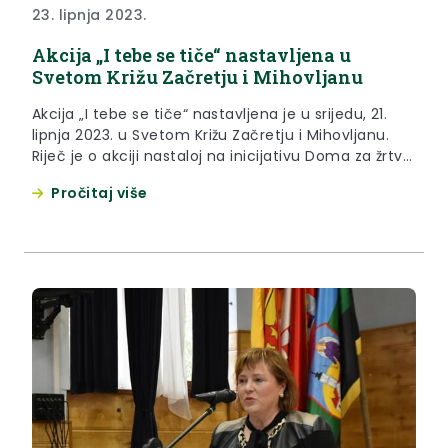
23. lipnja 2023.
Akcija „I tebe se tiče“ nastavljena u
Svetom Križu Začretju i Mihovljanu
Akcija „I tebe se tiče“ nastavljena je u srijedu, 21.
lipnja 2023. u Svetom Križu Začretju i Mihovljanu.
Riječ je o akciji nastaloj na inicijativu Doma za žrtve
nasilja u obitelji „Novi početak“ i uz podršku
Pročitaj više
Krapinsko-zagorske županije, s ciljem jačanja
senzibiliteta građana i osviještenosti o prisutnosti
nasilja nad ženama, ali i obiteljskog nasilja
općenito....