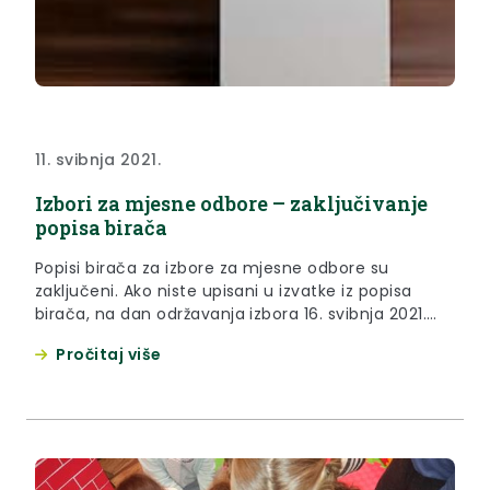
11. svibnja 2021.
Izbori za mjesne odbore – zaključivanje
popisa birača
Popisi birača za izbore za mjesne odbore su
zaključeni. Ako niste upisani u izvatke iz popisa
birača, na dan održavanja izbora 16. svibnja 2021.
godine, svoje pravo glasovanja možete ostvariti s
Pročitaj više
potvrdom za glasovanje koju izdaje Upravni odjel za
opću upravu i imovinsko-pravne poslove prema
mjestu prebivališta birača za sve vrijeme
glasovanja u vremenu od 7,00 do 19,00 sati na
slijedećim lokacijama: Krapina, Pregrada, Klanjec,
Zabok, Donja Stubica i Zlatar (dokument u privitku)